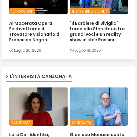
IL TROVATORE
IL BARBIERE DI SIVIGLIA
Al Macerata Opera
"Il Barbiere di Siviglia"
Festival torna il
torna allo Sferisterio tra
Trovatore visionario di
grandi voci e un reality
Francisco Negrin
show in stile Rossini
Luglio 20, 2026
Luglio 19, 2026
L'INTERVISTA CANZONATA
CANZONATA
CANZONATA
Lara Dei: Identità,
Gianluca Monaco canta