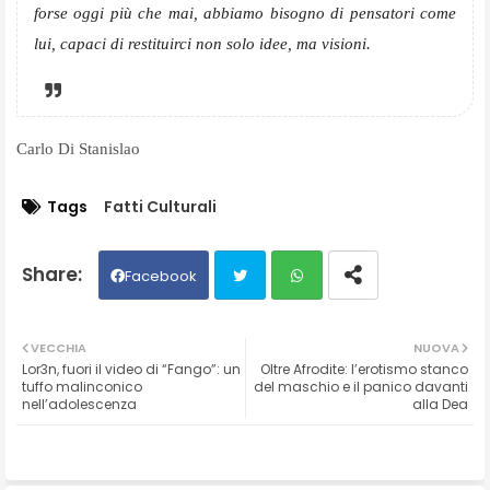
forse oggi più che mai, abbiamo bisogno di pensatori come
lui, capaci di restituirci non solo idee, ma visioni.
Carlo Di Stanislao
Tags
Fatti Culturali
Facebook
Twit
Wh
VECCHIA
NUOVA
Lor3n, fuori il video di “Fango”: un
Oltre Afrodite: l’erotismo stanco
ter
ats
tuffo malinconico
del maschio e il panico davanti
nell’adolescenza
alla Dea
ap
p