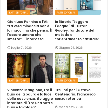
FATTI EDITORIALI
FATTI EDITORIALI
Gianluca Pennino e l’AI:
In libreria "Leggere
“La vera minaccia non è
l'acqua" di Tristan
la macchina che pensa. È
Gooley, fondatore del
l'essere umano che
metodo di
smette”. L'intervista
“orientamento naturale”
Luglio 01, 2026
Giugno 24, 2026
FATTI EDITORIALI
FATTI EDITORIALI
Vincenzo Mangione, tra il
Tre libri per l’Ottavo
buio della paura e la luce
Centenario. Francesco
della coscienza: il viaggio
senza retorica
interiore di "Era una notte
buia e favolosa"
Maggio 25, 2026