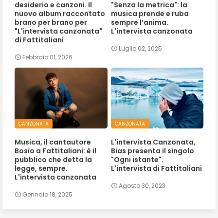
desiderio e canzoni. Il
"Senza la metrica": la
nuovo album raccontato
musica prende e ruba
brano per brano per
sempre l’anima.
"L'intervista canzonata"
L'intervista canzonata
di Fattitaliani
Luglio 02, 2025
Febbraio 01, 2026
CANZONATA
CANZONATA
Musica, il cantautore
L'intervista Canzonata,
Bosio a Fattitaliani: è il
Bias presenta il singolo
pubblico che detta la
"Ogni istante".
legge, sempre.
L'intervista di Fattitaliani
L'intervista canzonata
Agosto 30, 2023
Gennaio 18, 2025