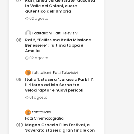
Rai 1, Linea Verde Estate racconta
la Valle del Chiani, cuore
autentico dell’Umbria
02 agosto
Fattitaliani
Fatti Televisivi
Rai 2, “Bellissima Italia Missione
Benessere”: l’ultima tappa è
Amelia
02 agosto
fattitaliani
Fatti Televisivi
Italia 1, stasera "Jurassic Park III":
il ritorno ad Isla Sorna tra
velociraptor e nuovi pericoli
01 agosto
fattitaliani
Fatti Cinematografici
Magna Graecia Film Festival, a
Soverato stasera gran finale con