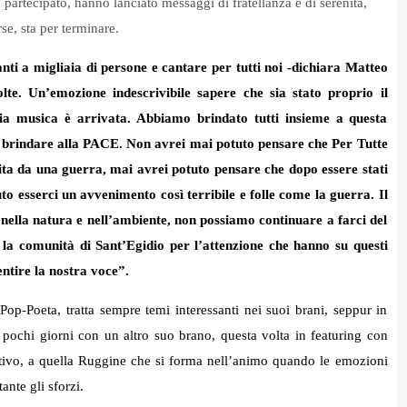
partecipato, hanno lanciato messaggi di fratellanza e di serenità,
se, sta per terminare.
i a migliaia di persone e cantare per tutti noi -dichiara Matteo
olte. Un’emozione indescrivibile sapere che sia stato proprio il
a musica è arrivata. Abbiamo brindato tutti insieme a questa
ter brindare alla PACE. Non avrei mai potuto pensare che Per Tutte
ita da una guerra, mai avrei potuto pensare che dopo essere stati
 esserci un avvenimento così terribile e folle come la guerra. Il
e nella natura e nell’ambiente, non possiamo continuare a farci del
la comunità di Sant’Egidio per l’attenzione che hanno su questi
entire la nostra voce”.
op-Poeta, tratta sempre temi interessanti nei suoi brani, seppur in
 pochi giorni con un altro suo brano, questa volta in featuring con
ivo, a quella Ruggine che si forma nell’animo quando le emozioni
nte gli sforzi.