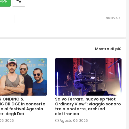
app
NUOVA
Mostra di più
RIONDINO &
Salvo Ferrara, nuovo ep “Not
G BRIDGE in concerto
Ordinary View”: viaggio sonoro
to al festival Agerola
tra pianoforte, archi ed
eri degli Dei
elettronica
06, 2026
Agosto 06, 2026