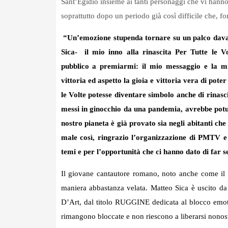
Sant’Egidio insieme ai tanti personaggi che vi hanno 
soprattutto dopo un periodo già così difficile che, for
“Un’emozione stupenda tornare su un palco davant
Sica-
il mio inno alla rinascita Per Tutte le V
pubblico a premiarmi: il mio messaggio e la mi
vittoria ed aspetto la gioia e vittoria vera di po
le Volte potesse diventare simbolo anche di rinasc
messi in ginocchio da una pandemia, avrebbe potuto
nostro pianeta è già provato sia negli abitanti ch
male così, ringrazio l’organizzazione di PMTV e 
temi e per l’opportunità che ci hanno dato di far s
Il giovane cantautore romano, noto anche come il P
maniera abbastanza velata. Matteo Sica è uscito da
D’Art, dal titolo RUGGINE dedicata al blocco emot
rimangono bloccate e non riescono a liberarsi nonosta