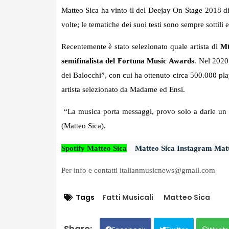
Matteo Sica ha vinto il del Deejay On Stage 2018 di
volte; le tematiche dei suoi testi sono sempre sottili 
Recentemente è stato selezionato quale artista di
Mt
semifinalista del Fortuna Music Awards
. Nel 2020
dei Balocchi”, con cui ha ottenuto circa 500.000 pl
artista selezionato da
Madame
ed
Ensi
.
“La musica porta messaggi, provo solo a darle un ve
(Matteo Sica).
Spotify Matteo Sica
Matteo Sica Instagram
Matt
Per info e contatti italianmusicnews@gmail.com
Tags
Fatti Musicali
Matteo Sica