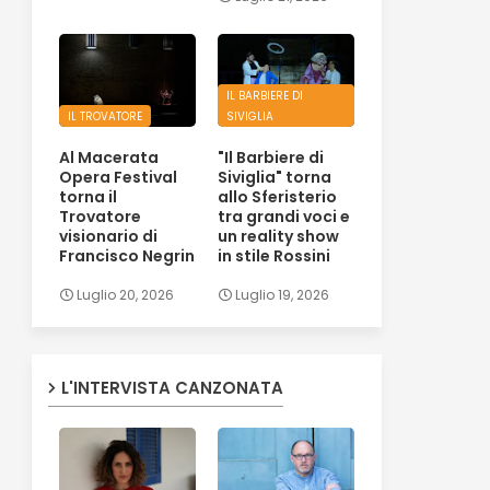
IL BARBIERE DI
IL TROVATORE
SIVIGLIA
Al Macerata
"Il Barbiere di
Opera Festival
Siviglia" torna
torna il
allo Sferisterio
Trovatore
tra grandi voci e
visionario di
un reality show
Francisco Negrin
in stile Rossini
Luglio 20, 2026
Luglio 19, 2026
L'INTERVISTA CANZONATA