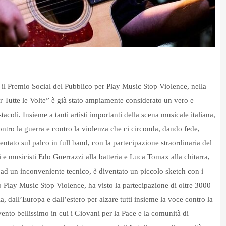
l Premio Social del Pubblico per Play Music Stop Violence, nella
 Tutte le Volte” è già stato ampiamente considerato un vero e
stacoli.
Insieme a tanti artisti importanti della scena musicale italiana,
ntro la guerra e contro la violenza che ci circonda, dando fede,
ntato sul palco in full band, con la partecipazione straordinaria del
 e musicisti Edo Guerrazzi alla batteria e Luca Tomax alla chitarra,
 ad un inconveniente tecnico, è diventato un piccolo sketch con i
o Play Music Stop Violence, ha visto la partecipazione di oltre 3000
ia, dall’Europa e dall’estero per alzare tutti insieme la voce contro la
vento bellissimo in cui i Giovani per la Pace e la comunità di