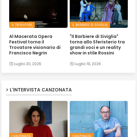
IL TROVATORE
IL BARBIERE DI SIVIGLIA
Al Macerata Opera
"Il Barbiere di Siviglia"
Festival torna il
torna allo Sferisterio tra
Trovatore visionario di
grandi voci e un reality
Francisco Negrin
show in stile Rossini
Luglio 20, 2026
Luglio 19, 2026
L'INTERVISTA CANZONATA
CANZONATA
CANZONATA