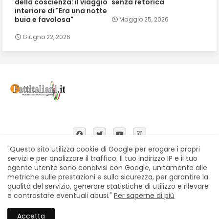
della coscienza: il viaggio
senza retorica
interiore di "Era una notte
buia e favolosa"
Maggio 25, 2026
Giugno 22, 2026
"Questo sito utilizza cookie di Google per erogare i propri
servizi e per analizzare il traffico. Il tuo indirizzo IP e il tuo
agente utente sono condivisi con Google, unitamente alle
Home
Chi siamo
Contatti
Privacy Policy
metriche sulle prestazioni e sulla sicurezza, per garantire la
Segnalazioni
qualità del servizio, generare statistiche di utilizzo e rilevare
e contrastare eventuali abusi."
Per saperne di più
All Right Reserved Copyright © Fattitaliani
Accetta