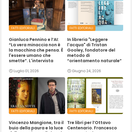
FATTI EDITORIALI
FATTI EDITORIALI
Gianluca Pennino e l’AI:
In libreria "Leggere
“La vera minaccia non è
l'acqua" di Tristan
la macchina che pensa. È
Gooley, fondatore del
l'essere umano che
metodo di
smette”. L'intervista
“orientamento naturale”
Luglio 01, 2026
Giugno 24, 2026
FATTI EDITORIALI
FATTI EDITORIALI
Vincenzo Mangione, tra il
Tre libri per l’Ottavo
buio della paura e la luce
Centenario. Francesco