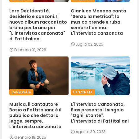
Lara Dei: Identità,
Gianluca Monaco canta
desiderio e canzoni. Il
"Senza la metrica": la
nuovo album raccontato
musica prende e ruba
brano per brano per
sempre l’anima.
"L'intervista canzonata"
L'intervista canzonata
di Fattitaliani
Luglio 02, 2025
Febbraio 01, 2026
CANZONATA
CANZONATA
Musica, il cantautore
L'intervista Canzonata,
Bosio a Fattitaliani: è il
Bias presenta il singolo
pubblico che detta la
"Ogni istante".
legge, sempre.
L'intervista di Fattitaliani
L'intervista canzonata
Agosto 30, 2023
Gennaio 18, 2025