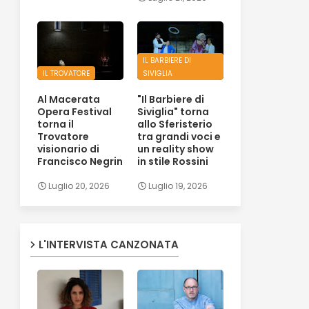
IL BARBIERE DI
IL TROVATORE
SIVIGLIA
Al Macerata
"Il Barbiere di
Opera Festival
Siviglia" torna
torna il
allo Sferisterio
Trovatore
tra grandi voci e
visionario di
un reality show
Francisco Negrin
in stile Rossini
Luglio 20, 2026
Luglio 19, 2026
L'INTERVISTA CANZONATA