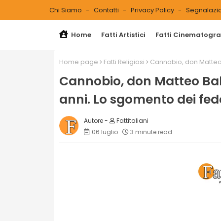
Chi Siamo
Contatti
Privacy Policy
Segnalazio
Home
Fatti Artistici
Fatti Cinematograf
Home page
Fatti Religiosi
Cannobio, don Matteo B
Cannobio, don Matteo Balz
anni. Lo sgomento dei fede
Fattitaliani
06 luglio
3 minute read