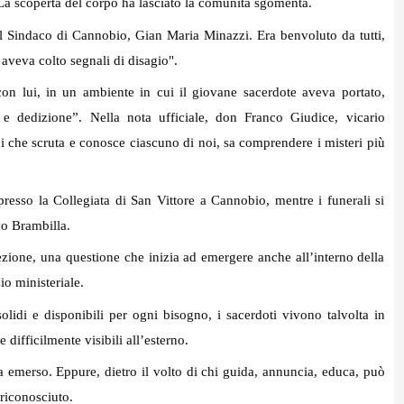
La scoperta del corpo ha lasciato la comunità sgomenta.
i il Sindaco di Cannobio, Gian Maria Minazzi. Era benvoluto da tutti,
aveva colto segnali di disagio".
n lui, in un ambiente in cui il giovane sacerdote aveva portato,
 e dedizione”. Nella nota ufficiale, don Franco Giudice, vicario
lui che scruta e conosce ciascuno di noi, sa comprendere i misteri più
presso la Collegiata di San Vittore a Cannobio, mentre i funerali si
vo Brambilla.
zione, una questione che inizia ad emergere anche all’interno della
io ministeriale.
olidi e disponibili per ogni bisogno, i sacerdoti vivono talvolta in
difficilmente visibili all’esterno.
a emerso. Eppure, dietro il volto di chi guida, annuncia, educa, può
riconosciuto.