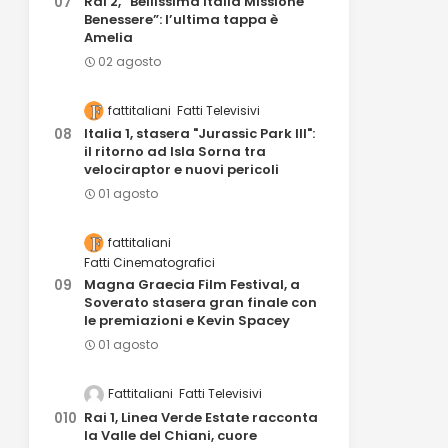
Rai 2, “Bellissima Italia Missione
Benessere”: l’ultima tappa è
Amelia
02 agosto
fattitaliani
Fatti Televisivi
Italia 1, stasera "Jurassic Park III":
il ritorno ad Isla Sorna tra
velociraptor e nuovi pericoli
01 agosto
fattitaliani
Fatti Cinematografici
Magna Graecia Film Festival, a
Soverato stasera gran finale con
le premiazioni e Kevin Spacey
01 agosto
Fattitaliani
Fatti Televisivi
Rai 1, Linea Verde Estate racconta
la Valle del Chiani, cuore