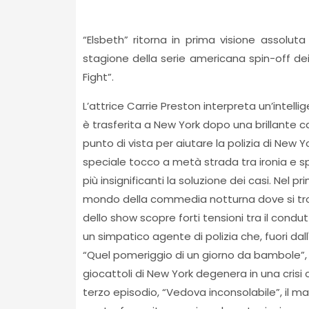
“Elsbeth” ritorna in prima visione assoluta
stagione della serie americana spin-off d
Fight”.
L’attrice Carrie Preston interpreta un’intell
è trasferita a New York dopo una brillante ca
punto di vista per aiutare la polizia di New Yo
speciale tocco a metà strada tra ironia e s
più insignificanti la soluzione dei casi. Nel pr
mondo della commedia notturna dove si trova
dello show scopre forti tensioni tra il cond
un simpatico agente di polizia che, fuori dall
“Quel pomeriggio di un giorno da bambole”, 
giocattoli di New York degenera in una crisi 
terzo episodio, “Vedova inconsolabile”, il ma