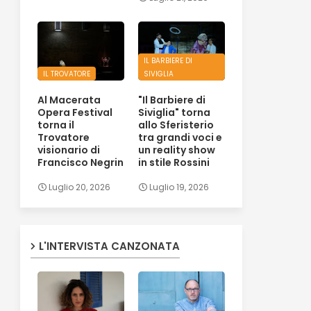
IL BARBIERE DI
IL TROVATORE
SIVIGLIA
Al Macerata
"Il Barbiere di
Opera Festival
Siviglia" torna
torna il
allo Sferisterio
Trovatore
tra grandi voci e
visionario di
un reality show
Francisco Negrin
in stile Rossini
Luglio 20, 2026
Luglio 19, 2026
L'INTERVISTA CANZONATA