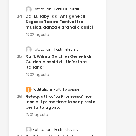
Fattitaliani
Fatti Culturali
Da "Lullaby" ad "Antigone": il
Segesta Teatro Festival tra
musica, danza e grandi classici
02 agosto
Fattitaliani
Fatti Televisivi
Rai 1, Wilma Goich e i Gemelli di
Guidonia ospiti di “Un’estate
italiana”
02 agosto
fattitaliani
Fatti Televisivi
Retequattro, "La Promessa" non
lascia il prime time: la soap resta
per tutto agosto
01 agosto
Fattitaliani
Fatti Televisivi