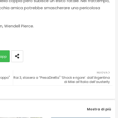
della coppia però subisce un esito fatale. Nel frattempo,
vecchia amica potrebbe smascherare una pericolosa
n, Wendell Pierce.
app
NUOVA
roppo"
Rai 3, stasera a “PresaDiretta" ‘Shock e rigore’: dall’Argentina
di Milei all’Italia dell’austerity
Mostra di più