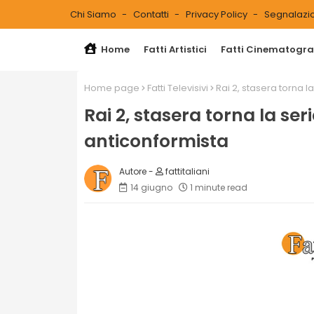
Chi Siamo
Contatti
Privacy Policy
Segnalazio
Home
Fatti Artistici
Fatti Cinematograf
Home page
Fatti Televisivi
Rai 2, stasera torna l
Rai 2, stasera torna la ser
anticonformista
fattitaliani
14 giugno
1 minute read