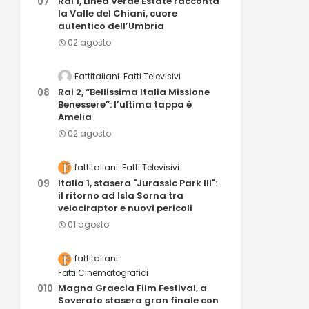
Rai 1, Linea Verde Estate racconta
la Valle del Chiani, cuore
autentico dell’Umbria
02 agosto
Fattitaliani
Fatti Televisivi
Rai 2, “Bellissima Italia Missione
Benessere”: l’ultima tappa è
Amelia
02 agosto
fattitaliani
Fatti Televisivi
Italia 1, stasera "Jurassic Park III":
il ritorno ad Isla Sorna tra
velociraptor e nuovi pericoli
01 agosto
fattitaliani
Fatti Cinematografici
Magna Graecia Film Festival, a
Soverato stasera gran finale con