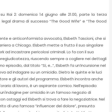
 su Rai 2: domenica 14 giugno alle 21.00, parte la terza
ei legal drama di successo “The Good Wife” e “The Good
igente e anticonformista avvocata, Elsbeth Tascioni, che si
rriera a Chicago. Elsbeth mette a frutto il suo singolare
rk ad incastrare pericolosi criminali. Lo fa con il suo
pregiudicatezza, riuscendo sempre a cogliere nei dettagli
imo episodio, dal titolo “Sì, e…”, Elsbeth fa un’incursione nel
 ad indagare su un omicidio. Dietro le quinte e le luci
uttore e gli autori del programma. Elsbeth incontra anche
'orario di lavoro, è un aspirante comico. Nell’episodio
un'indagine per omicidio in un famoso negozio di
con ostaggi ed Elsbeth si trova a fare la negoziatrice. Nel
rito di una famosa “influencer del dolore”, presunto