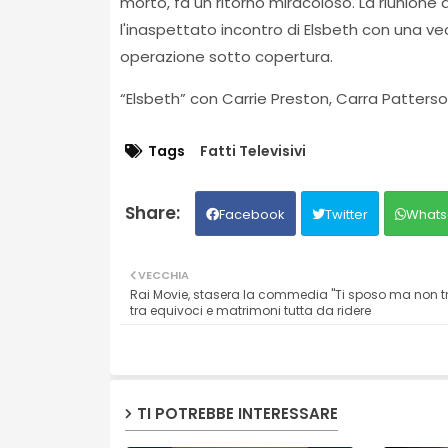
morto, fa un ritorno miracoloso. La riunione 
l'inaspettato incontro di Elsbeth con una 
operazione sotto copertura.
“Elsbeth” con Carrie Preston, Carra Patterso
Tags
Fatti Televisivi
Facebook
Twitter
Whats
VECCHIA
Rai Movie, stasera la commedia "Ti sposo ma non t
tra equivoci e matrimoni tutta da ridere
TI POTREBBE INTERESSARE