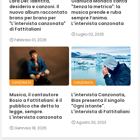
Lara Dei: Identità,
Gianluca Monaco canta
desiderio e canzoni. Il
"Senza la metrica": la
nuovo album raccontato
musica prende e ruba
brano per brano per
sempre l’anima.
"L'intervista canzonata"
L'intervista canzonata
di Fattitaliani
Luglio 02, 2025
Febbraio 01, 2026
CANZONATA
CANZONATA
Musica, il cantautore
L'intervista Canzonata,
Bosio a Fattitaliani: è il
Bias presenta il singolo
pubblico che detta la
"Ogni istante".
legge, sempre.
L'intervista di Fattitaliani
L'intervista canzonata
Agosto 30, 2023
Gennaio 18, 2025