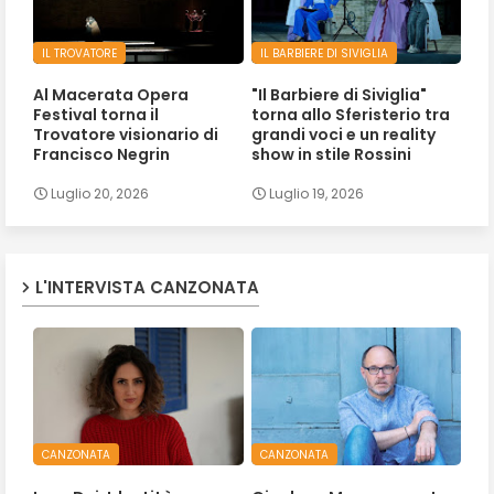
IL TROVATORE
IL BARBIERE DI SIVIGLIA
Al Macerata Opera
"Il Barbiere di Siviglia"
Festival torna il
torna allo Sferisterio tra
Trovatore visionario di
grandi voci e un reality
Francisco Negrin
show in stile Rossini
Luglio 20, 2026
Luglio 19, 2026
L'INTERVISTA CANZONATA
CANZONATA
CANZONATA