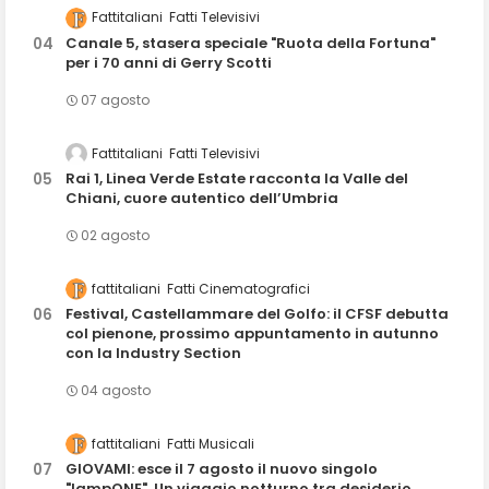
Fattitaliani
Fatti Televisivi
Canale 5, stasera speciale "Ruota della Fortuna"
per i 70 anni di Gerry Scotti
07 agosto
Fattitaliani
Fatti Televisivi
Rai 1, Linea Verde Estate racconta la Valle del
Chiani, cuore autentico dell’Umbria
02 agosto
fattitaliani
Fatti Cinematografici
Festival, Castellammare del Golfo: il CFSF debutta
col pienone, prossimo appuntamento in autunno
con la Industry Section
04 agosto
fattitaliani
Fatti Musicali
GIOVAMI: esce il 7 agosto il nuovo singolo
"lampONE". Un viaggio notturno tra desiderio,