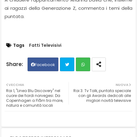
ai ragazzi della Generazione Z, commenta i temi della
puntata.
Tags
Fatti Televisivi
Facebook
Twit
Wh
VECCHIA
NUOVA
Rai 1, "Linea Blu Discovery" nel
Rai 3. Tv Talk, puntata speciale
ter
ats
cuore dei fiordi norvegesi. Da
con gli Awards dedicati alle
Copenhagen a Flåm tra mare,
migliori novità televisive
natura e comunità locali
ap
p