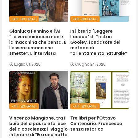
FATTI EDITORIALI
FATTI EDITORIALI
Gianluca Pennino e l’AI:
In libreria "Leggere
“La vera minaccia non è
l'acqua" di Tristan
la macchina che pensa. È
Gooley, fondatore del
l'essere umano che
metodo di
smette”. L'intervista
“orientamento naturale”
Luglio 01, 2026
Giugno 24, 2026
FATTI EDITORIALI
FATTI EDITORIALI
Vincenzo Mangione, tra il
Tre libri per l’Ottavo
buio della paura e la luce
Centenario. Francesco
della coscienza: il viaggio
senza retorica
interiore di "Era una notte