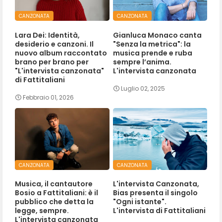
CANZONATA
CANZONATA
Lara Dei: Identità,
Gianluca Monaco canta
desiderio e canzoni. Il
"Senza la metrica": la
nuovo album raccontato
musica prende e ruba
brano per brano per
sempre l’anima.
"L'intervista canzonata"
L'intervista canzonata
di Fattitaliani
Luglio 02, 2025
Febbraio 01, 2026
CANZONATA
CANZONATA
Musica, il cantautore
L'intervista Canzonata,
Bosio a Fattitaliani: è il
Bias presenta il singolo
pubblico che detta la
"Ogni istante".
legge, sempre.
L'intervista di Fattitaliani
L'intervista canzonata