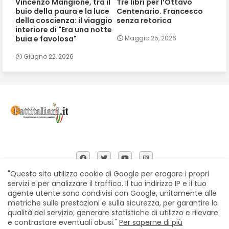
Vincenzo Mangione, tra il
Tre libri per l’Ottavo
buio della paura e la luce
Centenario. Francesco
della coscienza: il viaggio
senza retorica
interiore di "Era una notte
buia e favolosa"
Maggio 25, 2026
Giugno 22, 2026
"Questo sito utilizza cookie di Google per erogare i propri
servizi e per analizzare il traffico. Il tuo indirizzo IP e il tuo
agente utente sono condivisi con Google, unitamente alle
Home
Chi siamo
Contatti
Privacy Policy
metriche sulle prestazioni e sulla sicurezza, per garantire la
Segnalazioni
qualità del servizio, generare statistiche di utilizzo e rilevare
e contrastare eventuali abusi."
Per saperne di più
All Right Reserved Copyright © Fattitaliani