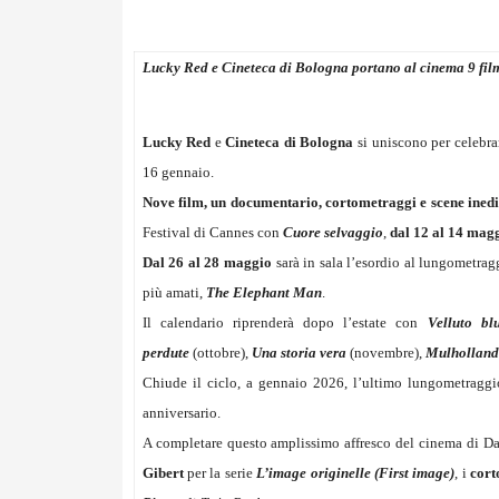
Lucky Red e Cineteca di Bologna portano al cinema 9 film
Lucky Red
e
Cineteca di Bologna
si uniscono per celebrar
16 gennaio.
Nove film, un documentario, cortometraggi e scene inedi
Festival di Cannes con
Cuore selvaggio
,
dal 12 al 14 magg
Dal 26 al 28 maggio
sarà in sala l’esordio al lungometra
più amati,
The Elephant Man
.
Il calendario riprenderà dopo l’estate con
Velluto bl
perdute
(ottobre),
Una storia vera
(novembre),
Mulholland
Chiude il ciclo, a gennaio 2026, l’ultimo lungometragg
anniversario.
A completare questo amplissimo affresco del cinema di Da
Gibert
per la serie
L’image originelle (First image)
, i
cort