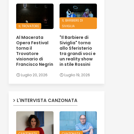
IL BARBIERE DI
IL TROVATORE
SIVIGLIA
Al Macerata
"Il Barbiere di
Opera Festival
Siviglia" torna
torna il
allo Sferisterio
Trovatore
tra grandi voci e
visionario di
un reality show
Francisco Negrin
in stile Rossini
Luglio 20, 2026
Luglio 19, 2026
L'INTERVISTA CANZONATA
CANZONATA
CANZONATA