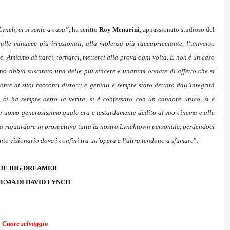
Lynch, ci si sente a casa”,
ha scritto
Roy Menarini
, appassionato studioso del
lle minacce più irrazionali, alla violenza più raccapricciante, l’universo
. Amiamo abitarci, tornarci, metterci alla prova ogni volta. E non è un caso
no abbia suscitato una delle più sincere e unanimi ondate di affetto che si
onte ai suoi racconti distorti e geniali è sempre stato dettato dall’integrità
a, ci ha sempre detto la verità, si è confessato con un candore unico, si è
, da uomo generosissimo quale era e testardamente dedito al suo cinema e alle
 ora riguardare in prospettiva tutta la nostra Lynchtown personale, perdendoci
to visionario dove i confini tra un’opera e l’altra tendono a sfumare
”.
HE BIG DREAMER
NEMA DI DAVID LYNCH
Cuore selvaggio