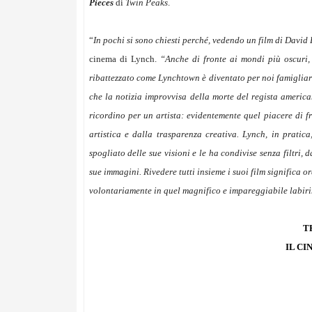
Pieces
di
Twin Peaks
.
“
In pochi si sono chiesti perché, vedendo un film di David 
cinema di Lynch.
“Anche di fronte ai mondi più oscuri, a
ribattezzato come Lynchtown è diventato per noi famigliare
che la notizia improvvisa della morte del regista america
ricordino per un artista: evidentemente quel piacere di fr
artistica e dalla trasparenza creativa. Lynch, in pratic
spogliato delle sue visioni e le ha condivise senza filtri
sue immagini. Rivedere tutti insieme i suoi film significa
volontariamente in quel magnifico e impareggiabile labirin
T
IL CI