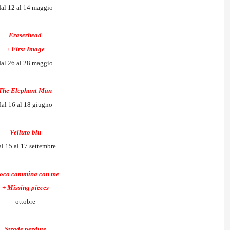
dal 12 al 14 maggio
Eraserhead
+ First Image
dal 26 al 28 maggio
The Elephant Man
dal 16 al 18 giugno
Velluto blu
al 15 al 17 settembre
oco cammina con me
+ Missing pieces
ottobre
Strade perdute