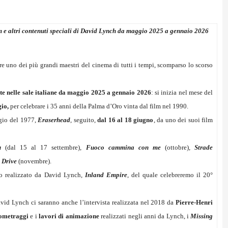
 e altri contenuti speciali di David Lynch da maggio 2025 a gennaio 2026
e uno dei più grandi maestri del cinema di tutti i tempi, scomparso lo scorso
te nelle sale italiane da maggio 2025 a gennaio 2026
: si inizia nel mese del
io,
per celebrare i 35 anni della Palma d’Oro vinta dal film nel 1990.
ggio del 1977,
Eraserhead
, seguito,
dal 16 al 18 giugno
, da uno dei suoi film
u
(dal 15 al 17 settembre),
Fuoco cammina con me
(ottobre),
Strade
 Drive
(novembre).
io realizzato da David Lynch,
Inland Empire
, del quale celebreremo il 20°
vid Lynch ci saranno anche l’intervista realizzata nel 2018 da
Pierre-Henri
ometraggi
e i
lavori di animazione
realizzati negli anni da Lynch, i
Missing