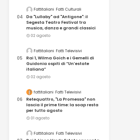
Fattitaliani
Fatti Culturali
Da "Lullaby" ad "Antigone": il
Segesta Teatro Festival tra
musica, danza e grandi classici
02 agosto
Fattitaliani
Fatti Televisivi
Rai 1, Wilma Goich e i Gemelli di
Guidonia ospiti di “Un’estate
italiana”
02 agosto
fattitaliani
Fatti Televisivi
Retequattro, "La Promessa" non
lascia il prime time: la soap resta
per tutto agosto
01 agosto
Fattitaliani
Fatti Televisivi