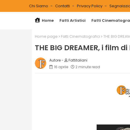
Chi Siamo
Contatti
Privacy Policy
Segnalazio
Home
Fatti Artistici
Fatti Cinematograf
Home page
Fatti Cinematografici
THE BIG DREAME
THE BIG DREAMER, i film d
Fattitaliani
16 aprile
2 minute read