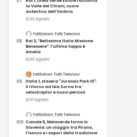
Rai 1, Linea Verde Estate racconta
la Valle del Chiani, cuore
autentico dell’Umbria
02 agosto
Fattitaliani
Fatti Televisivi
Rai 2, “Bellissima Italia Missione
Benessere”: l’ultima tappa è
Amelia
02 agosto
fattitaliani
Fatti Televisivi
Italia 1, stasera "Jurassic Park III":
il ritorno ad Isla Sorna tra
velociraptor e nuovi pericoli
01 agosto
Fattitaliani
Fatti Televisivi
Canale 5, Melaverde torna in
Slovenia: un viaggio tra Pirano,
l’Isonzo e i sapori della tradizione