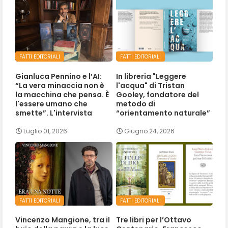
FATTI EDITORIALI
FATTI EDITORIALI
Gianluca Pennino e l’AI:
In libreria "Leggere
“La vera minaccia non è
l'acqua" di Tristan
la macchina che pensa. È
Gooley, fondatore del
l'essere umano che
metodo di
smette”. L'intervista
“orientamento naturale”
Luglio 01, 2026
Giugno 24, 2026
FATTI EDITORIALI
FATTI EDITORIALI
Vincenzo Mangione, tra il
Tre libri per l’Ottavo