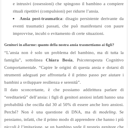
e intrusivi (ossessioni) che spingono il bambino a compiere
rituali ripetitivi (compulsioni) per ridurre l’ansia.
Ansia post-traumatica
: disagio persistente derivante da
eventi traumatici passati, che può manifestarsi con paure
improvvise, incubi o evitamento di certe situazioni.
Genitori in allarme: quanto della nostra ansia trasmettiamo ai figli?
“L’ansia non è solo un problema del bambino, ma di tutta la
famiglia”, sottolinea
Chiara Bosia
, Psicoterapeuta Cognitivo
Comportamentale. “Capire le origini di questa ansia e dotarsi di
strumenti adeguati per affrontarla è il primo passo per aiutare i
bambini a sviluppare resilienza e serenità”.
Il dato sconcertante, è che possiamo addirittura parlare di
“ereditarietà” dell’ansia: i figli di genitori ansiosi infatti hanno una
probabilità che oscilla dal 30 al 50% di essere anche loro ansiosi.
Perché? Non è una questione di DNA, ma di
modeling
. Se
pensiamo, infatti, che il primo modo di apprendere che hanno i più
piccoli è l’imitazione, se un bambino vede il proprio genitore che