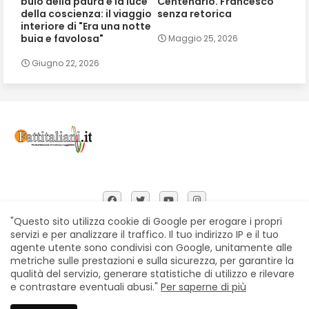
buio della paura e la luce
Centenario. Francesco
della coscienza: il viaggio
senza retorica
interiore di "Era una notte
buia e favolosa"
Maggio 25, 2026
Giugno 22, 2026
"Questo sito utilizza cookie di Google per erogare i propri
servizi e per analizzare il traffico. Il tuo indirizzo IP e il tuo
agente utente sono condivisi con Google, unitamente alle
Home
Chi siamo
Contatti
Privacy Policy
metriche sulle prestazioni e sulla sicurezza, per garantire la
Segnalazioni
qualità del servizio, generare statistiche di utilizzo e rilevare
e contrastare eventuali abusi."
Per saperne di più
All Right Reserved Copyright © Fattitaliani