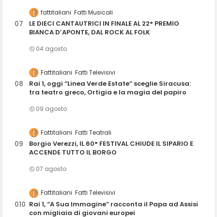
fattitaliani
Fatti Musicali
LE DIECI CANTAUTRICI IN FINALE AL 22° PREMIO
BIANCA D’APONTE, DAL ROCK AL FOLK
04 agosto
Fattitaliani
Fatti Televisivi
Rai 1, oggi “Linea Verde Estate” sceglie Siracusa:
tra teatro greco, Ortigia e la magia del papiro
09 agosto
Fattitaliani
Fatti Teatrali
Borgio Verezzi, IL 60° FESTIVAL CHIUDE IL SIPARIO E
ACCENDE TUTTO IL BORGO
07 agosto
Fattitaliani
Fatti Televisivi
Rai 1, “A Sua Immagine” racconta il Papa ad Assisi
con migliaia di giovani europei