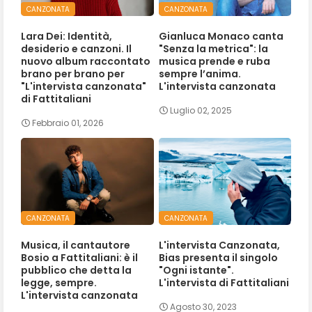
CANZONATA
CANZONATA
Lara Dei: Identità,
Gianluca Monaco canta
desiderio e canzoni. Il
"Senza la metrica": la
nuovo album raccontato
musica prende e ruba
brano per brano per
sempre l’anima.
"L'intervista canzonata"
L'intervista canzonata
di Fattitaliani
Luglio 02, 2025
Febbraio 01, 2026
CANZONATA
CANZONATA
Musica, il cantautore
L'intervista Canzonata,
Bosio a Fattitaliani: è il
Bias presenta il singolo
pubblico che detta la
"Ogni istante".
legge, sempre.
L'intervista di Fattitaliani
L'intervista canzonata
Agosto 30, 2023