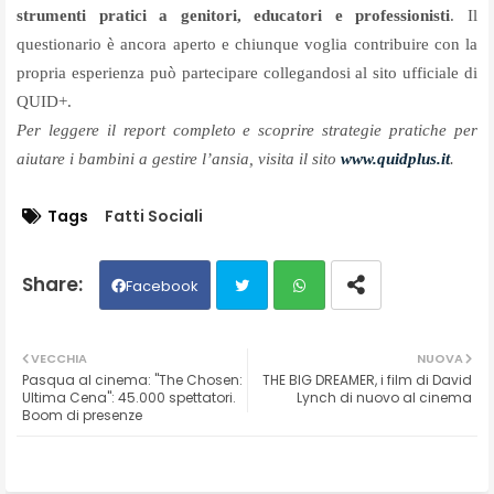
strumenti pratici a genitori, educatori e professionisti
. Il
questionario è ancora aperto e chiunque voglia contribuire con la
propria esperienza può partecipare collegandosi al sito ufficiale di
QUID+.
Per leggere il report completo e scoprire strategie pratiche per
aiutare i bambini a gestire l’ansia, visita il sito
www.quidplus.it
.
Tags
Fatti Sociali
Facebook
Twit
Wh
VECCHIA
NUOVA
Pasqua al cinema: "The Chosen:
THE BIG DREAMER, i film di David
ter
ats
Ultima Cena": 45.000 spettatori.
Lynch di nuovo al cinema
Boom di presenze
ap
p