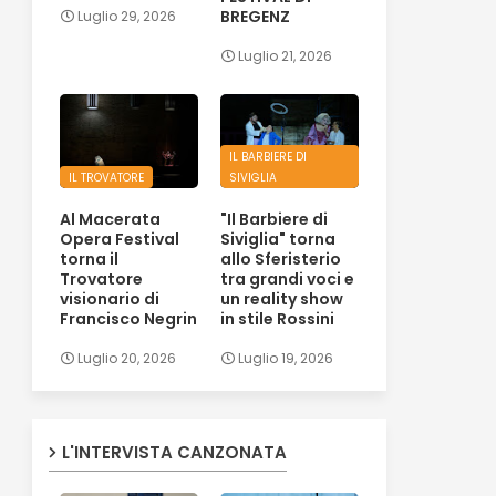
BREGENZ
Luglio 29, 2026
Luglio 21, 2026
IL BARBIERE DI
IL TROVATORE
SIVIGLIA
Al Macerata
"Il Barbiere di
Opera Festival
Siviglia" torna
torna il
allo Sferisterio
Trovatore
tra grandi voci e
visionario di
un reality show
Francisco Negrin
in stile Rossini
Luglio 20, 2026
Luglio 19, 2026
L'INTERVISTA CANZONATA