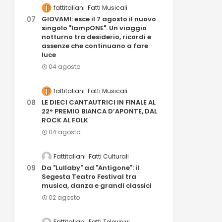
fattitaliani
Fatti Musicali
GIOVAMI: esce il 7 agosto il nuovo
singolo "lampONE". Un viaggio
notturno tra desiderio, ricordi e
assenze che continuano a fare
luce
04 agosto
fattitaliani
Fatti Musicali
LE DIECI CANTAUTRICI IN FINALE AL
22° PREMIO BIANCA D’APONTE, DAL
ROCK AL FOLK
04 agosto
Fattitaliani
Fatti Culturali
Da "Lullaby" ad "Antigone": il
Segesta Teatro Festival tra
musica, danza e grandi classici
02 agosto
Fattitaliani
Fatti Televisivi