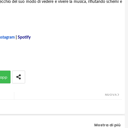
 specchio del suo modo di vedere e vivere la musica, rifiutando schemi e
nstagram
|
Spotify
app
NUOVA
Mostra di più