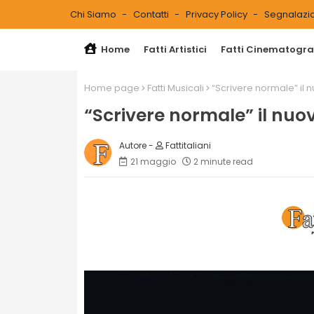
Chi Siamo
Contatti
Privacy Policy
Segnalazio
Home
Fatti Artistici
Fatti Cinematograf
Home page
Fatti Musicali
“Scrivere normale” il nu
“Scrivere normale” il nuovo
Fattitaliani
21 maggio
2 minute read