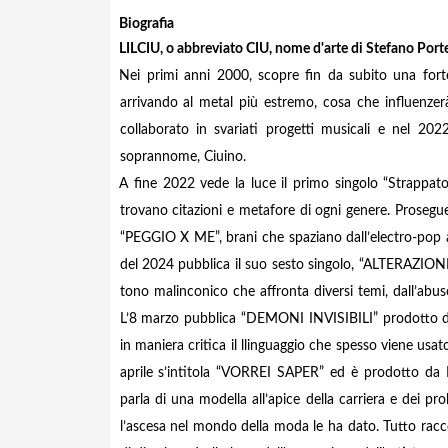
Biografia
LILCIU, o abbreviato CIU, nome d'arte di Stefano Porteri
Nei primi anni 2000, scopre fin da subito una forte 
arrivando al metal più estremo, cosa che influenzer
collaborato in svariati progetti musicali e nel 20
soprannome, Ciuino.
A fine 2022 vede la luce il primo singolo “Strappat
trovano citazioni e metafore di ogni genere. Prose
“PEGGIO X ME”, brani che spaziano dall’electro-pop al
del 2024 pubblica il suo sesto singolo, “ALTERAZIONI
tono malinconico che affronta diversi temi, dall’abu
L’8 marzo pubblica “DEMONI INVISIBILI” prodotto da
in maniera critica il llinguaggio che spesso viene usat
aprile s’intitola “VORREI SAPER” ed è prodotto da D
parla di una modella all’apice della carriera e dei p
l’ascesa nel mondo della moda le ha dato. Tutto racc