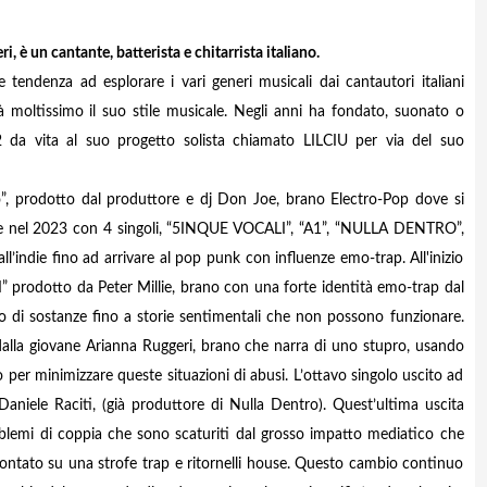
, è un cantante, batterista e chitarrista italiano.
tendenza ad esplorare i vari generi musicali dai cantautori italiani
à moltissimo il suo stile musicale. Negli anni ha fondato, suonato o
22 da vita al suo progetto solista chiamato LILCIU per via del suo
o”, prodotto dal produttore e dj Don Joe, brano Electro-Pop dove si
gue nel 2023 con 4 singoli, “5INQUE VOCALI”, “A1”, “NULLA DENTRO”,
l’indie fino ad arrivare al pop punk con influenze emo-trap. All'inizio
” prodotto da Peter Millie, brano con una forte identità emo-trap dal
so di sostanze fino a storie sentimentali che non possono funzionare.
lla giovane Arianna Ruggeri, brano che narra di uno stupro, usando
o per minimizzare queste situazioni di abusi. L’ottavo singolo uscito ad
aniele Raciti, (già produttore di Nulla Dentro). Quest’ultima uscita
roblemi di coppia che sono scaturiti dal grosso impatto mediatico che
ontato su una strofe trap e ritornelli house. Questo cambio continuo