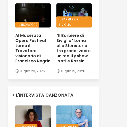
IL BARBIERE DI
IL TROVATORE
SIVIGLIA
Al Macerata
"Il Barbiere di
Opera Festival
Siviglia" torna
torna il
allo Sferisterio
Trovatore
tra grandi voci e
visionario di
un reality show
Francisco Negrin
in stile Rossini
Luglio 20, 2026
Luglio 19, 2026
L'INTERVISTA CANZONATA
CANZONATA
CANZONATA