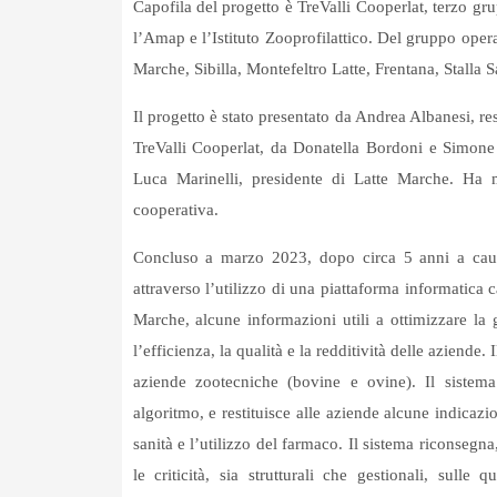
Capofila del progetto è TreValli Cooperlat, terzo grup
l’Amap e l’Istituto Zooprofilattico. Del gruppo opera
Marche, Sibilla, Montefeltro Latte, Frentana, Stalla S
Il progetto è stato presentato da Andrea Albanesi, r
TreValli Cooperlat, da Donatella Bordoni e Simone 
Luca Marinelli, presidente di Latte Marche. Ha m
cooperativa.
Concluso a marzo 2023, dopo circa 5 anni a causa 
attraverso l’utilizzo di una piattaforma informatica 
Marche, alcune informazioni utili a ottimizzare la 
l’efficienza, la qualità e la redditività delle aziend
aziende zootecniche (bovine e ovine). Il sistema
algoritmo, e restituisce alle aziende alcune indicazi
sanità e l’utilizzo del farmaco. Il sistema riconsegna,
le criticità, sia strutturali che gestionali, sulle 