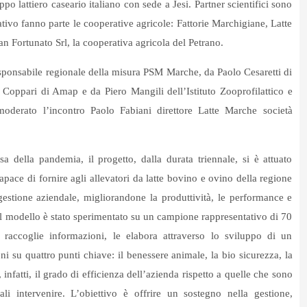
po lattiero caseario italiano con sede a Jesi. Partner scientifici sono
tivo fanno parte le cooperative agricole: Fattorie Marchigiane, Latte
an Fortunato Srl, la cooperativa agricola del Petrano.
esponsabile regionale della misura PSM Marche, da Paolo Cesaretti di
Coppari di Amap e da Piero Mangili dell’Istituto Zooprofilattico e
oderato l’incontro Paolo Fabiani direttore Latte Marche società
della pandemia, il progetto, dalla durata triennale, si è attuato
capace di fornire agli allevatori da latte bovino e ovino della regione
gestione aziendale, migliorandone la produttività, le performance e
e. Il modello è stato sperimentato su un campione rappresentativo di 70
 raccoglie informazioni, le elabora attraverso lo sviluppo di un
oni su quattro punti chiave: il benessere animale, la bio sicurezza, la
 infatti, il grado di efficienza dell’azienda rispetto a quelle che sono
quali intervenire. L’obiettivo è offrire un sostegno nella gestione,