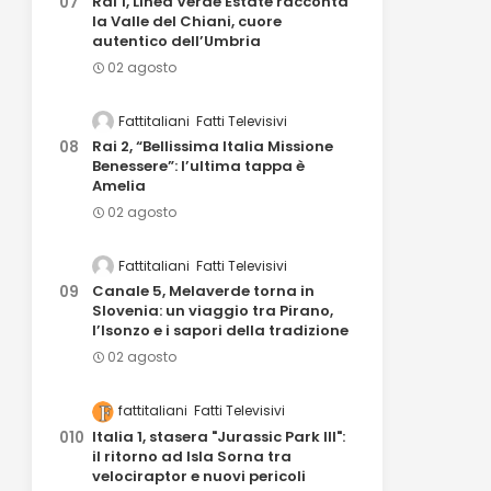
Rai 1, Linea Verde Estate racconta
la Valle del Chiani, cuore
autentico dell’Umbria
02 agosto
Fattitaliani
Fatti Televisivi
Rai 2, “Bellissima Italia Missione
Benessere”: l’ultima tappa è
Amelia
02 agosto
Fattitaliani
Fatti Televisivi
Canale 5, Melaverde torna in
Slovenia: un viaggio tra Pirano,
l’Isonzo e i sapori della tradizione
02 agosto
fattitaliani
Fatti Televisivi
Italia 1, stasera "Jurassic Park III":
il ritorno ad Isla Sorna tra
velociraptor e nuovi pericoli