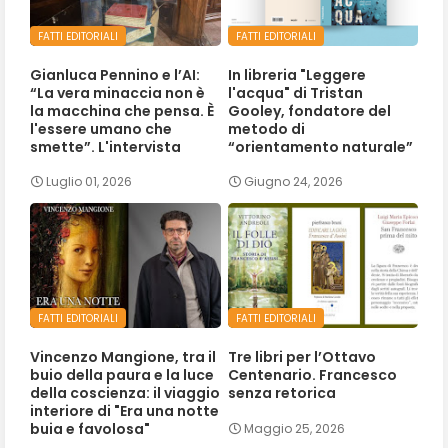
FATTI EDITORIALI
FATTI EDITORIALI
Gianluca Pennino e l’AI:
In libreria "Leggere
“La vera minaccia non è
l'acqua" di Tristan
la macchina che pensa. È
Gooley, fondatore del
l'essere umano che
metodo di
smette”. L'intervista
“orientamento naturale”
Luglio 01, 2026
Giugno 24, 2026
FATTI EDITORIALI
FATTI EDITORIALI
Vincenzo Mangione, tra il
Tre libri per l’Ottavo
buio della paura e la luce
Centenario. Francesco
della coscienza: il viaggio
senza retorica
interiore di "Era una notte
buia e favolosa"
Maggio 25, 2026