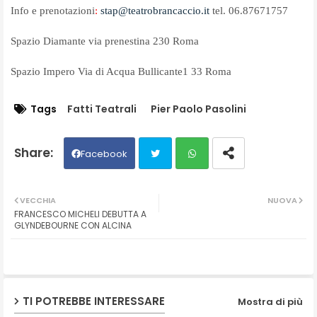
Info e prenotazioni
:
stap@teatrobrancaccio.it
tel. 06.87671757
Spazio Diamante via prenestina 230 Roma
Spazio Impero Via di Acqua Bullicante1 33 Roma
Tags
Fatti Teatrali
Pier Paolo Pasolini
Facebook
Twit
Wh
VECCHIA
NUOVA
FRANCESCO MICHELI DEBUTTA A
ter
ats
GLYNDEBOURNE CON ALCINA
ap
p
TI POTREBBE INTERESSARE
Mostra di più