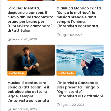
Lara Dei: Identità,
Gianluca Monaco canta
desiderio e canzoni. Il
"Senza la metrica": la
nuovo album raccontato
musica prende e ruba
brano per brano per
sempre l’anima.
"L'intervista canzonata"
L'intervista canzonata
di Fattitaliani
Luglio 02, 2025
Febbraio 01, 2026
CANZONATA
CANZONATA
Musica, il cantautore
L'intervista Canzonata,
Bosio a Fattitaliani: è il
Bias presenta il singolo
pubblico che detta la
"Ogni istante".
legge, sempre.
L'intervista di Fattitaliani
L'intervista canzonata
Agosto 30, 2023
Gennaio 18, 2025