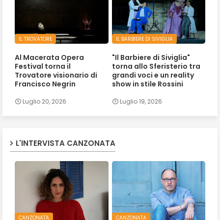
IL TROVATORE
IL BARBIERE DI SIVIGLIA
Al Macerata Opera
"Il Barbiere di Siviglia"
Festival torna il
torna allo Sferisterio tra
Trovatore visionario di
grandi voci e un reality
Francisco Negrin
show in stile Rossini
Luglio 20, 2026
Luglio 19, 2026
L'INTERVISTA CANZONATA
CANZONATA
CANZONATA