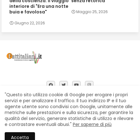
della coscienza: il viaggio
senza retorica
interiore di "Era una notte
buia e favolosa"
Maggio 25, 2026
Giugno 22, 2026
"Questo sito utilizza cookie di Google per erogare i propri
servizi e per analizzare il traffico. Il tuo indirizzo IP e il tuo
agente utente sono condivisi con Google, unitamente alle
Home
Chi siamo
Contatti
Privacy Policy
metriche sulle prestazioni e sulla sicurezza, per garantire la
Segnalazioni
qualità del servizio, generare statistiche di utilizzo e rilevare
e contrastare eventuali abusi."
Per saperne di più
All Right Reserved Copyright © Fattitaliani
Accetta