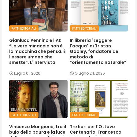
FATTI EDITORIALI
FATTI EDITORIALI
Gianluca Pennino e l’AI:
In libreria "Leggere
“La vera minaccia non è
l'acqua" di Tristan
la macchina che pensa. È
Gooley, fondatore del
l'essere umano che
metodo di
smette”. L'intervista
“orientamento naturale”
Luglio 01, 2026
Giugno 24, 2026
FATTI EDITORIALI
FATTI EDITORIALI
Vincenzo Mangione, tra il
Tre libri per l’Ottavo
buio della paura e la luce
Centenario. Francesco