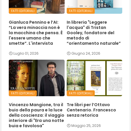
FATTI EDITORIALI
FATTI EDITORIALI
Gianluca Pennino e l’AI:
In libreria "Leggere
“La vera minaccia non è
l'acqua" di Tristan
la macchina che pensa. È
Gooley, fondatore del
l'essere umano che
metodo di
smette”. L'intervista
“orientamento naturale”
Luglio 01, 2026
Giugno 24, 2026
FATTI EDITORIALI
FATTI EDITORIALI
Vincenzo Mangione, tra il
Tre libri per l’Ottavo
buio della paura e la luce
Centenario. Francesco
della coscienza: il viaggio
senza retorica
interiore di "Era una notte
buia e favolosa"
Maggio 25, 2026