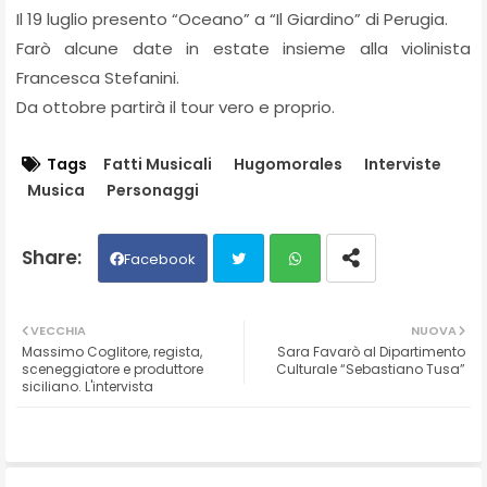
Il 19 luglio presento “Oceano” a “Il Giardino” di Perugia.
Farò alcune date in estate insieme alla violinista
Francesca Stefanini.
Da ottobre partirà il tour vero e proprio.
Tags
Fatti Musicali
Hugomorales
Interviste
Musica
Personaggi
Facebook
Twit
Wh
VECCHIA
NUOVA
Massimo Coglitore, regista,
Sara Favarò al Dipartimento
ter
ats
sceneggiatore e produttore
Culturale “Sebastiano Tusa”
siciliano. L'intervista
ap
p