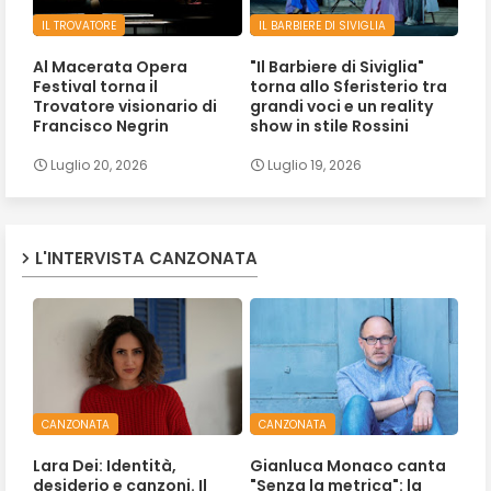
IL TROVATORE
IL BARBIERE DI SIVIGLIA
Al Macerata Opera
"Il Barbiere di Siviglia"
Festival torna il
torna allo Sferisterio tra
Trovatore visionario di
grandi voci e un reality
Francisco Negrin
show in stile Rossini
Luglio 20, 2026
Luglio 19, 2026
L'INTERVISTA CANZONATA
CANZONATA
CANZONATA
Lara Dei: Identità,
Gianluca Monaco canta
desiderio e canzoni. Il
"Senza la metrica": la