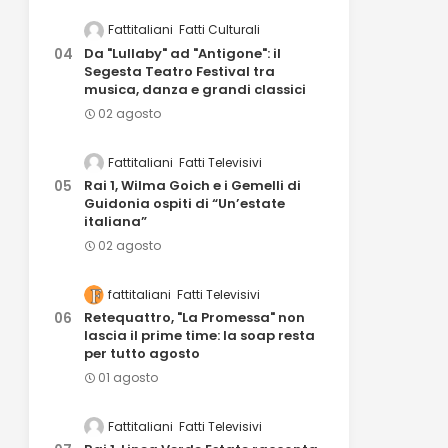
Fattitaliani
Fatti Culturali
Da "Lullaby" ad "Antigone": il
Segesta Teatro Festival tra
musica, danza e grandi classici
02 agosto
Fattitaliani
Fatti Televisivi
Rai 1, Wilma Goich e i Gemelli di
Guidonia ospiti di “Un’estate
italiana”
02 agosto
fattitaliani
Fatti Televisivi
Retequattro, "La Promessa" non
lascia il prime time: la soap resta
per tutto agosto
01 agosto
Fattitaliani
Fatti Televisivi