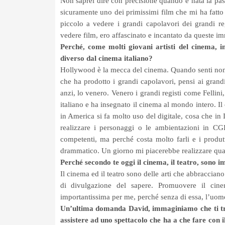
Non saprei dire con precisione quando è nata la pas
sicuramente uno dei primissimi film che mi ha fatto
piccolo a vedere i grandi capolavori dei grandi re
vedere film, ero affascinato e incantato da queste im
Perché, come molti giovani artisti del cinema, 
diverso dal cinema italiano?
Hollywood è la mecca del cinema. Quando senti nomi
che ha prodotto i grandi capolavori, pensi ai grandi
anzi, lo venero. Venero i grandi registi come Fellin
italiano e ha insegnato il cinema al mondo intero. I
in America si fa molto uso del digitale, cosa che in
realizzare i personaggi o le ambientazioni in CGI 
competenti, ma perché costa molto farli e i produt
drammatico. Un giorno mi piacerebbe realizzare qual
Perché secondo te oggi il cinema, il teatro, sono 
Il cinema ed il teatro sono delle arti che abbraccian
di divulgazione del sapere. Promuovere il cine
importantissima per me, perché senza di essa, l’uom
Un’ultima domanda David, immaginiamo che ti tro
assistere ad uno spettacolo che ha a che fare con i