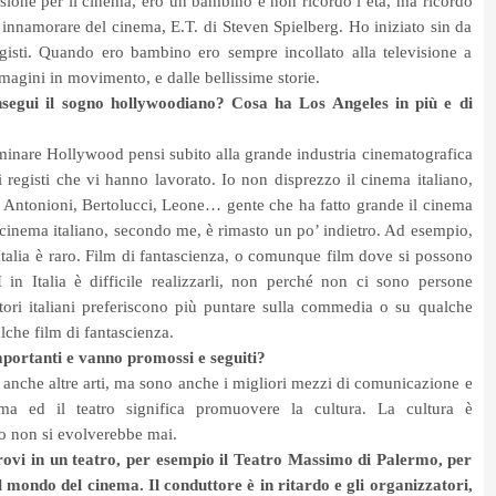
sione per il cinema, ero un bambino e non ricordo l’età, ma ricordo
 innamorare del cinema, E.T. di Steven Spielberg. Ho iniziato sin da
gisti. Quando ero bambino ero sempre incollato alla televisione a
magini in movimento, e dalle bellissime storie.
insegui il sogno hollywoodiano? Cosa ha Los Angeles in più e di
nare Hollywood pensi subito alla grande industria cinematografica
 registi che vi hanno lavorato. Io non disprezzo il cinema italiano,
i, Antonioni, Bertolucci, Leone… gente che ha fatto grande il cinema
l cinema italiano, secondo me, è rimasto un po’ indietro. Ad esempio,
 Italia è raro. Film di fantascienza, o comunque film dove si possono
in Italia è difficile realizzarli, non perché non ci sono persone
tori italiani preferiscono più puntare sulla commedia o su qualche
che film di fantascienza.
importanti e vanno promossi e seguiti?
o anche altre arti, ma sono anche i migliori mezzi di comunicazione e
ma ed il teatro significa promuovere la cultura. La cultura è
o non si evolverebbe mai.
vi in un teatro, per esempio il Teatro Massimo di Palermo, per
l mondo del cinema. Il conduttore è in ritardo e gli organizzatori,