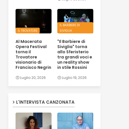
IL BARBIERE DI
IL TROVATORE
SIVIGLIA
Al Macerata
"Il Barbiere di
Opera Festival
Siviglia" torna
torna il
allo Sferisterio
Trovatore
tra grandi voci e
visionario di
un reality show
Francisco Negrin
in stile Rossini
Luglio 20, 2026
Luglio 19, 2026
L'INTERVISTA CANZONATA