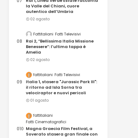
Rai 1, Linea Verde Estate racconta
la Valle del Chiani, cuore
autentico dell’Umbria
02 agosto
Fattitaliani
Fatti Televisivi
Rai 2, “Bellissima Italia Missione
Benessere”: l’ultima tappa è
Amelia
02 agosto
fattitaliani
Fatti Televisivi
Italia 1, stasera "Jurassic Park III":
il ritorno ad Isla Sorna tra
velociraptor e nuovi pericoli
01 agosto
fattitaliani
Fatti Cinematografici
Magna Graecia Film Festival, a
Soverato stasera gran finale con