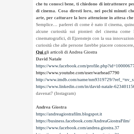
che tu conosci bene, ti chiedono di intrattenere pe
di cinema. Cosa diresti loro, nei pochi minuti che
arte, per catturare la loro attenzione in attesa che 
Semplice… parlerei di come è nato il cinema, quin
alcune curiosità sui pionieri del cinema come M
cinematografici, di Ejzenstejn con la sua innovazio
curiosità che alle persone farebbe piacere conoscere
Qui
gli articoli di Andrea Giostra
David Natale
https://www.facebook.com/
profile.php?id=100006
https://www.youtube.com/user/
warhead7790
http://www.imdb.com/name/
nm9319729/?ref_=nv_s
https://www.linkedin.com/in/
david-natale-62340115
davenat7 (Instagram)
Andrea Giostra
https://andreagiostrafilm.
blogspot.it
https://business.facebook.com/
AndreaGiostraFilm/
https://www.facebook.com/
andrea.giostra.37