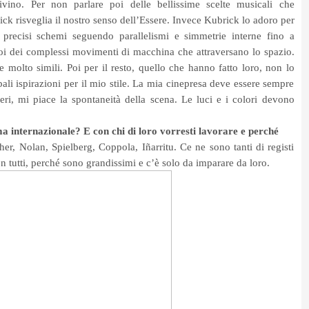
ivino. Per non parlare poi delle bellissime scelte musicali che
k risveglia il nostro senso dell’Essere. Invece Kubrick lo adoro per
i precisi schemi seguendo parallelismi e simmetrie interne fino a
i dei complessi movimenti di macchina che attraversano lo spazio.
 molto simili. Poi per il resto, quello che hanno fatto loro, non lo
pali ispirazioni per il mio stile. La mia cinepresa deve essere sempre
eri, mi piace la spontaneità della scena. Le luci e i colori devono
ma internazionale? E con chi di loro vorresti lavorare e perché
her, Nolan, Spielberg, Coppola, Iñarritu. Ce ne sono tanti di registi
on tutti, perché sono grandissimi e c’è solo da imparare da loro.