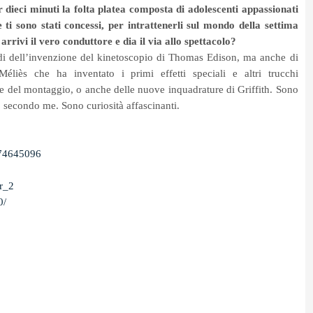
r dieci minuti la folta platea composta di adolescenti appassionati
 ti sono stati concessi, per intrattenerli sul mondo della settima
arrivi il vero conduttore e dia il via allo spettacolo?
di dell’invenzione del kinetoscopio di Thomas Edison, ma anche di
éliès che ha inventato i primi effetti speciali e altri trucchi
ne del montaggio, o anche delle nuove inquadrature di Griffith. Sono
, secondo me. Sono curiosità affascinanti.
774645096
r_2
0/