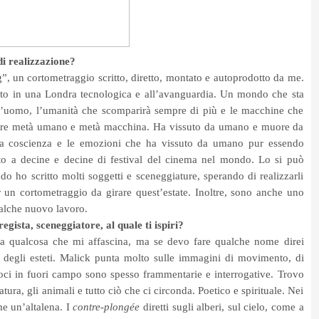
 di realizzazione?
, un cortometraggio scritto, diretto, montato e autoprodotto da me.
ato in una Londra tecnologica e all’avanguardia. Un mondo che sta
l’uomo, l’umanità che scomparirà sempre di più e le macchine che
ttore metà umano e metà macchina. Ha vissuto da umano e muore da
 coscienza e le emozioni che ha vissuto da umano pur essendo
o a decine e decine di festival del cinema nel mondo. Lo si può
o ho scritto molti soggetti e sceneggiature, sperando di realizzarli
un cortometraggio da girare quest’estate. Inoltre, sono anche uno
alche nuovo lavoro.
regista, sceneggiatore, al quale ti ispiri?
ha qualcosa che mi affascina, ma se devo fare qualche nome direi
degli esteti. Malick punta molto sulle immagini di movimento, di
 voci in fuori campo sono spesso frammentarie e interrogative. Trovo
tura, gli animali e tutto ciò che ci circonda. Poetico e spirituale. Nei
e un’altalena. I
contre-plongée
diretti sugli alberi, sul cielo, come a