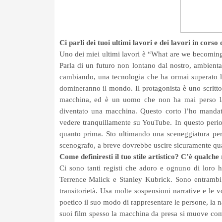
Ci parli dei tuoi ultimi lavori e dei lavori in corso
Uno dei miei ultimi lavori è “What are we becoming”
Parla di un futuro non lontano dal nostro, ambient
cambiando, una tecnologia che ha ormai superato 
domineranno il mondo. Il protagonista è uno scri
macchina, ed è un uomo che non ha mai perso la
diventato una macchina. Questo corto l’ho mandat
vedere tranquillamente su YouTube. In questo period
quanto prima. Sto ultimando una sceneggiatura per 
scenografo, a breve dovrebbe uscire sicuramente qu
Come definiresti il tuo stile artistico? C’è qualche 
Ci sono tanti registi che adoro e ognuno di loro 
Terrence Malick e Stanley Kubrick. Sono entrambi 
transitorietà. Usa molte sospensioni narrative e le
poetico il suo modo di rappresentare le persone, la na
suoi film spesso la macchina da presa si muove com