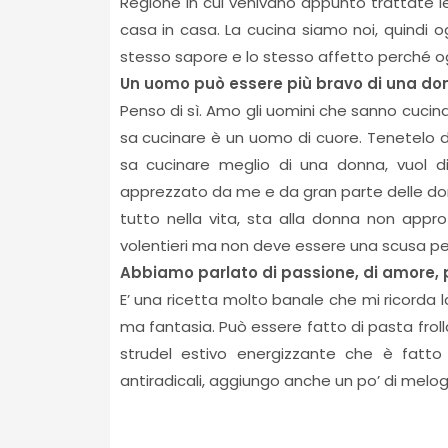
Regione in cui venivano appunto trattate l
casa in casa. La cucina siamo noi, quindi og
stesso sapore e lo stesso affetto perché og
Un uomo può essere più bravo di una do
Penso di sì. Amo gli uomini che sanno cucin
sa cucinare è un uomo di cuore. Tenetelo 
sa cucinare meglio di una donna, vuol d
apprezzato da me e da gran parte delle donn
tutto nella vita, sta alla donna non appr
volentieri ma non deve essere una scusa per 
Abbiamo parlato di passione, di amore, pe
E’ una ricetta molto banale che mi ricorda la
ma fantasia. Può essere fatto di pasta frolla 
strudel estivo energizzante che è fatto di
antiradicali, aggiungo anche un po’ di melog