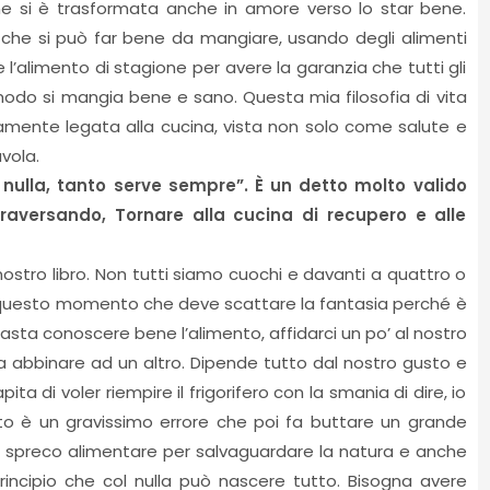
one si è trasformata anche in amore verso lo star bene.
he si può far bene da mangiare, usando degli alimenti
 l’alimento di stagione per avere la garanzia che tutti gli
o modo si mangia bene e sano. Questa mia filosofia di vita
ramente legata alla cucina, vista non solo come salute e
vola.
nulla, tanto serve sempre”. È un detto molto valido
raversando, Tornare alla cucina di recupero e alle
stro libro. Non tutti siamo cuochi e davanti a quattro o
in questo momento che deve scattare la fantasia perché è
asta conoscere bene l’alimento, affidarci un po’ al nostro
a abbinare ad un altro. Dipende tutto dal nostro gusto e
 di voler riempire il frigorifero con la smania di dire, io
o è un gravissimo errore che poi fa buttare un grande
lo spreco alimentare per salvaguardare la natura e anche
rincipio che col nulla può nascere tutto. Bisogna avere