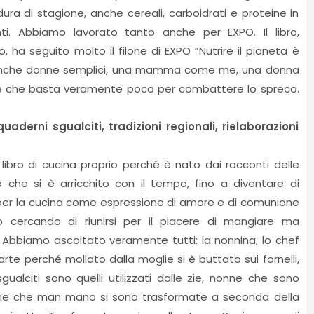
ura di stagione, anche cereali, carboidrati e proteine in
i. Abbiamo lavorato tanto anche per EXPO. Il libro,
, ha seguito molto il filone di EXPO “Nutrire il pianeta è
e anche donne semplici, una mamma come me, una donna
e che basta veramente poco per combattere lo spreco.
aderni sgualciti, tradizioni regionali, rielaborazioni
e libro di cucina proprio perché è nato dai racconti delle
 che si è arricchito con il tempo, fino a diventare di
 per la cucina come espressione di amore e di comunione
 cercando di riunirsi per il piacere di mangiare ma
. Abbiamo ascoltato veramente tutti: la nonnina, lo chef
e perché mollato dalla moglie si è buttato sui fornelli,
alciti sono quelli utilizzati dalle zie, nonne che sono
sime che man mano si sono trasformate a seconda della