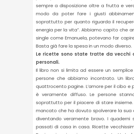
sempre a disposizione oltre a frutta e verd
modo da poter fare i giusti abbinament
soprattutto per quanto riguarda il recupero
energia per la vita”. Abbiamo capito ch
single come Emanuela, potevano far capir
Basta già fare la spesa in un modo diverso.
Le ricette sono state tratte da vecchi qu
personali.
Il libro non si limita ad essere un semplic
persone che abbiamo incontrato. Un libro
quattrocento pagine. L’amore per il cibo e
è veramente diffuso. Le persone stanno
soprattutto per il piacere di stare insieme
mancato che ha dovuto spolverare la sua art
diventando veramente bravo. I quaderni sgu
passati di casa in casa. Ricette vecchis