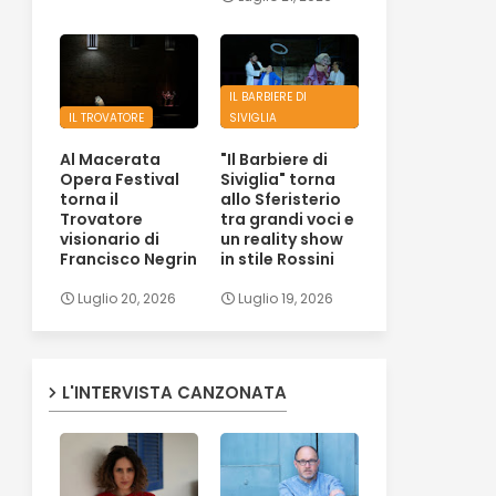
IL BARBIERE DI
IL TROVATORE
SIVIGLIA
Al Macerata
"Il Barbiere di
Opera Festival
Siviglia" torna
torna il
allo Sferisterio
Trovatore
tra grandi voci e
visionario di
un reality show
Francisco Negrin
in stile Rossini
Luglio 20, 2026
Luglio 19, 2026
L'INTERVISTA CANZONATA