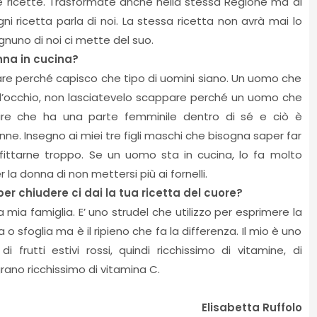
e ricette. Trasformate anche nella stessa Regione ma di
ni ricetta parla di noi. La stessa ricetta non avrà mai lo
nuno di noi ci mette del suo.
nna in cucina?
are perché capisco che tipo di uomini siano. Un uomo che
d’occhio, non lasciatevelo scappare perché un uomo che
ire che ha una parte femminile dentro di sé e ciò è
e. Insegno ai miei tre figli maschi che bisogna saper far
ofittarne troppo. Se un uomo sta in cucina, lo fa molto
la donna di non mettersi più ai fornelli.
r chiudere ci dai la tua ricetta del cuore?
 mia famiglia. E’ uno strudel che utilizzo per esprimere la
o sfoglia ma è il ripieno che fa la differenza. Il mio è uno
 frutti estivi rossi, quindi ricchissimo di vitamine, di
rano ricchissimo di vitamina C.
Elisabetta Ruffolo