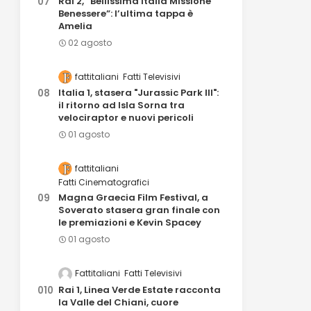
Rai 2, “Bellissima Italia Missione
Benessere”: l’ultima tappa è
Amelia
02 agosto
fattitaliani
Fatti Televisivi
Italia 1, stasera "Jurassic Park III":
il ritorno ad Isla Sorna tra
velociraptor e nuovi pericoli
01 agosto
fattitaliani
Fatti Cinematografici
Magna Graecia Film Festival, a
Soverato stasera gran finale con
le premiazioni e Kevin Spacey
01 agosto
Fattitaliani
Fatti Televisivi
Rai 1, Linea Verde Estate racconta
la Valle del Chiani, cuore