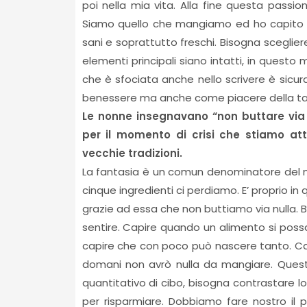
poi nella mia vita. Alla fine questa passi
Siamo quello che mangiamo ed ho capito c
sani e soprattutto freschi. Bisogna scegliere
elementi principali siano intatti, in quest
che è sfociata anche nello scrivere è sicu
benessere ma anche come piacere della ta
Le nonne insegnavano “non buttare via 
per il momento di crisi che stiamo att
vecchie tradizioni.
La fantasia è un comun denominatore del no
cinque ingredienti ci perdiamo. E’ proprio 
grazie ad essa che non buttiamo via nulla. B
sentire. Capire quando un alimento si poss
capire che con poco può nascere tanto. Capita
domani non avrò nulla da mangiare. Quest
quantitativo di cibo, bisogna contrastare 
per risparmiare. Dobbiamo fare nostro il p