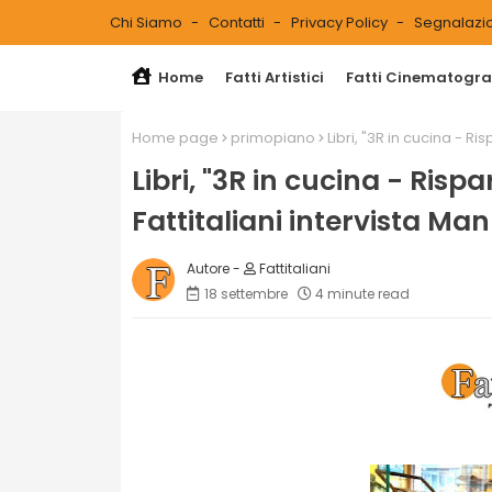
Chi Siamo
Contatti
Privacy Policy
Segnalazio
Home
Fatti Artistici
Fatti Cinematograf
Home page
primopiano
Libri, "3R in cucina - Ri
Libri, "3R in cucina - Risp
Fattitaliani intervista Ma
Fattitaliani
18 settembre
4 minute read