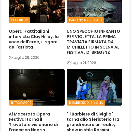
CLAY HILLEY
DAMIANO MICHIELETTO
Opera. Fattitaliani
UNO SPECCHIO INFRANTO
intervista Clay Hilley: la
PER VIOLETTA: LA PRIMA
voce dell'eroe, il rigore
TRAVIATA FIRMATA DA
dell'artista
MICHIELETTO IN SCENA AL
FESTIVAL DI BREGENZ
Luglio 29, 2026
Luglio 21, 2026
IL TROVATORE
IL BARBIERE DI SIVIGLIA
Al Macerata Opera
"Il Barbiere di Siviglia"
Festival torna il
torna allo Sferisterio tra
Trovatore visionario di
grandi voci e un reality
Francisco Negrin
show in stile Rossini