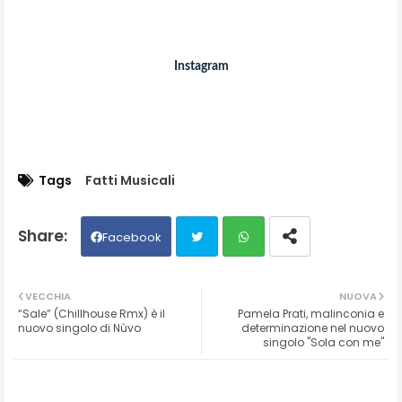
Instagram
Tags
Fatti Musicali
Facebook
Twit
Wh
VECCHIA
NUOVA
“Sale” (Chillhouse Rmx) è il
Pamela Prati, malinconia e
ter
ats
nuovo singolo di Nùvo
determinazione nel nuovo
singolo "Sola con me"
ap
p