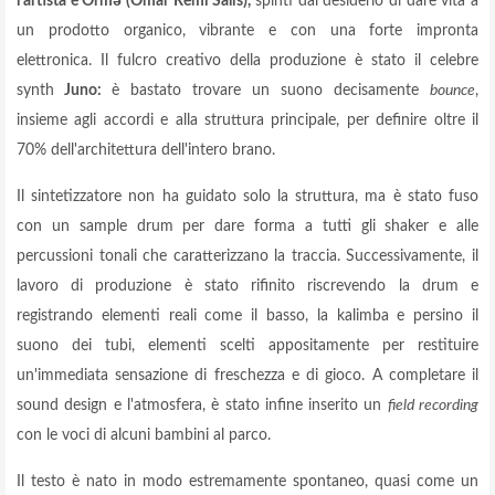
l'artista e Orm
(Omar Remi Salis),
spinti dal desiderio di dare vita a
un prodotto organico, vibrante e con una forte impronta
elettronica. Il fulcro creativo della produzione è stato il celebre
synth
Juno:
è bastato trovare un suono decisamente
bounce
,
insieme agli accordi e alla struttura principale, per definire oltre il
70% dell'architettura dell'intero brano.
Il sintetizzatore non ha guidato solo la struttura, ma è stato fuso
con un sample drum per dare forma a tutti gli shaker e alle
percussioni tonali che caratterizzano la traccia. Successivamente, il
lavoro di produzione è stato rifinito riscrevendo la drum e
registrando elementi reali come il basso, la kalimba e persino il
suono dei tubi, elementi scelti appositamente per restituire
un'immediata sensazione di freschezza e di gioco. A completare il
sound design e l'atmosfera, è stato infine inserito un
field recording
con le voci di alcuni bambini al parco.
Il testo è nato in modo estremamente spontaneo, quasi come un