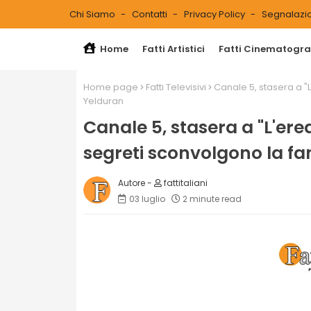
Chi Siamo
Contatti
Privacy Policy
Segnalazio
Home
Fatti Artistici
Fatti Cinematograf
Home page
Fatti Televisivi
Canale 5, stasera a "L
Yelduran
Canale 5, stasera a "L'ered
segreti sconvolgono la fa
fattitaliani
03 luglio
2 minute read