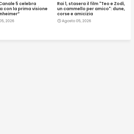
Canale 5 celebra
Rai 1, stasera il film "Teo e Zodì,
a con la prima visione
un cammello per amico": dune,
nheimer”
corse e amicizia
05, 2026
Agosto 05, 2026