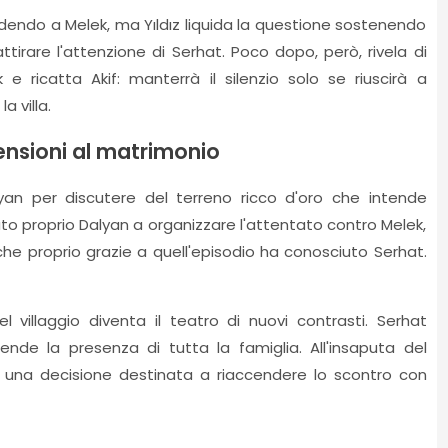
edendo a Melek, ma Yıldız liquida la questione sostenendo
tirare l'attenzione di Serhat. Poco dopo, però, rivela di
e ricatta Akif: manterrà il silenzio solo se riuscirà a
a villa.
ensioni al matrimonio
alyan per discutere del terreno ricco d'oro che intende
to proprio Dalyan a organizzare l'attentato contro Melek,
 che proprio grazie a quell'episodio ha conosciuto Serhat.
el villaggio diventa il teatro di nuovi contrasti. Serhat
de la presenza di tutta la famiglia. All'insaputa del
ız, una decisione destinata a riaccendere lo scontro con