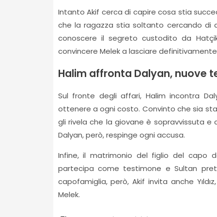
Intanto Akif cerca di capire cosa stia succ
che la ragazza stia soltanto cercando di at
conoscere il segreto custodito da Hatçik 
convincere Melek a lasciare definitivamente l
Halim affronta Dalyan, nuove t
Sul fronte degli affari, Halim incontra D
ottenere a ogni costo. Convinto che sia sta
gli rivela che la giovane è sopravvissuta e
Dalyan, però, respinge ogni accusa.
Infine, il matrimonio del figlio del capo d
partecipa come testimone e Sultan preten
capofamiglia, però, Akif invita anche Yıld
Melek.