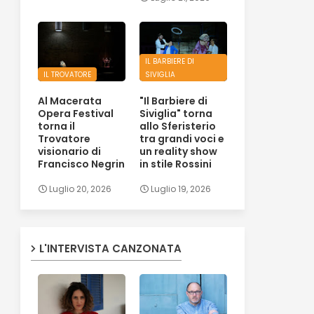
IL BARBIERE DI
IL TROVATORE
SIVIGLIA
Al Macerata
"Il Barbiere di
Opera Festival
Siviglia" torna
torna il
allo Sferisterio
Trovatore
tra grandi voci e
visionario di
un reality show
Francisco Negrin
in stile Rossini
Luglio 20, 2026
Luglio 19, 2026
L'INTERVISTA CANZONATA