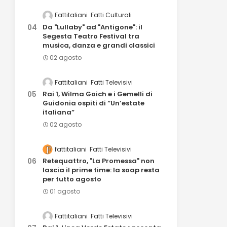
Fattitaliani
Fatti Culturali
Da "Lullaby" ad "Antigone": il
Segesta Teatro Festival tra
musica, danza e grandi classici
02 agosto
Fattitaliani
Fatti Televisivi
Rai 1, Wilma Goich e i Gemelli di
Guidonia ospiti di “Un’estate
italiana”
02 agosto
fattitaliani
Fatti Televisivi
Retequattro, "La Promessa" non
lascia il prime time: la soap resta
per tutto agosto
01 agosto
Fattitaliani
Fatti Televisivi