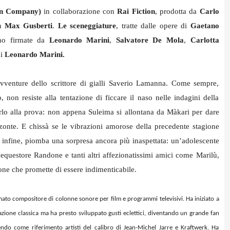
an Company)
in collaborazione con
Rai Fiction
, prodotta da
Carlo
n
Max Gusberti
.
Le sceneggiature
, tratte dalle opere di
Gaetano
no firmate da
Leonardo Marini
,
Salvatore De Mola
,
Carlotta
i
Leonardo Marini.
avventure dello scrittore di gialli Saverio Lamanna. Come sempre,
, non resiste alla tentazione di ficcare il naso nelle indagini della
rlo alla prova: non appena Suleima si allontana da Màkari per dare
zzonte. E chissà se le vibrazioni amorose della precedente stagione
, infine, piomba una sorpresa ancora più inaspettata: un’adolescente
cequestore Randone e tanti altri affezionatissimi amici come Marilù,
one che promette di essere indimenticabile.
ato compositore di colonne sonore per film e programmi televisivi. Ha iniziato a
azione classica ma ha presto sviluppato gusti eclettici, diventando un grande fan
endo come riferimento artisti del calibro di Jean-Michel Jarre e Kraftwerk. Ha