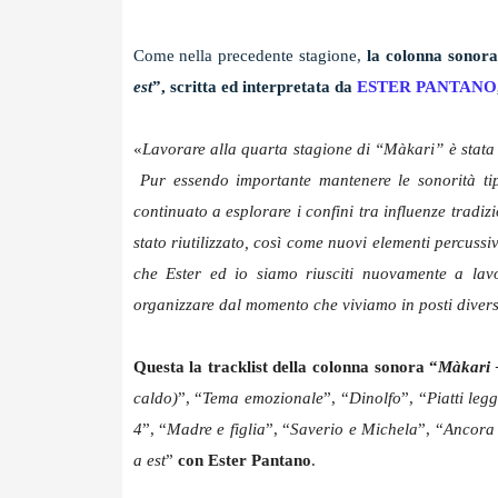
Come nella precedente stagione,
la colonna sonora
est
”, scritta ed interpretata da
ESTER PANTANO
«
Lavorare alla quarta stagione di “Màkari” è stat
Pur essendo importante mantenere le sonorità tip
continuato a esplorare i confini tra influenze tradizi
stato riutilizzato, così come nuovi elementi percussiv
che Ester ed io siamo riusciti nuovamente a la
organizzare dal momento che viviamo in posti divers
Questa la tracklist della colonna sonora “
Màkari 
caldo)
”, “
Tema emozionale
”, “
Dinolfo
”, “
Piatti legg
4
”, “
Madre e figlia
”, “
Saverio e Michela
”, “
Ancora 
a est
”
con
Ester Pantano
.