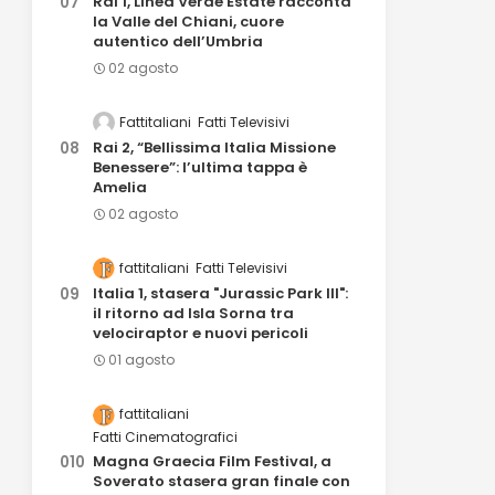
Rai 1, Linea Verde Estate racconta
la Valle del Chiani, cuore
autentico dell’Umbria
02 agosto
Fattitaliani
Fatti Televisivi
Rai 2, “Bellissima Italia Missione
Benessere”: l’ultima tappa è
Amelia
02 agosto
fattitaliani
Fatti Televisivi
Italia 1, stasera "Jurassic Park III":
il ritorno ad Isla Sorna tra
velociraptor e nuovi pericoli
01 agosto
fattitaliani
Fatti Cinematografici
Magna Graecia Film Festival, a
Soverato stasera gran finale con