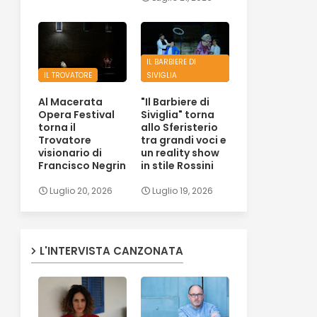
IL BARBIERE DI
IL TROVATORE
SIVIGLIA
Al Macerata
"Il Barbiere di
Opera Festival
Siviglia" torna
torna il
allo Sferisterio
Trovatore
tra grandi voci e
visionario di
un reality show
Francisco Negrin
in stile Rossini
Luglio 20, 2026
Luglio 19, 2026
L'INTERVISTA CANZONATA