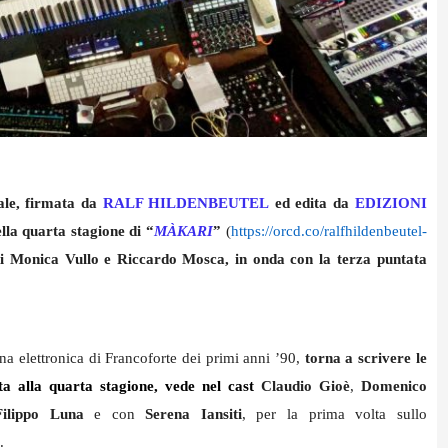
ale, firmata da
RALF HILDENBEUTEL
ed edita da
EDIZIONI
lla quarta stagione di “
MÀKARI
”
(
https://orcd.co/
ralfhildenbeutel-
 di Monica Vullo e Riccardo Mosca, in onda con la terza puntata
ena elettronica di Francoforte dei primi anni ’90,
torna a scrivere le
ta alla quarta stagione, vede nel cast
Claudio Gioè
,
Domenico
Filippo Luna
e con
Serena Iansiti
, per la prima volta sullo
.