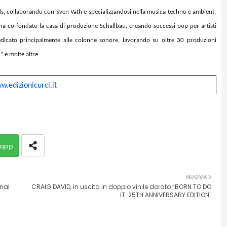
s, collaborando con Sven Väth e specializzandosi nella musica techno e ambient,
a co-fondato la casa di produzione Schallbau, creando successi pop per artisti
edicato principalmente alle colonne sonore, lavorando su oltre 30 produzioni
a
” e molte altre.
w.edizionicurci.it
app
NUOVA
inal
CRAIG DAVID, in uscita in doppio vinile dorato “BORN TO DO
IT: 25TH ANNIVERSARY EDITION"