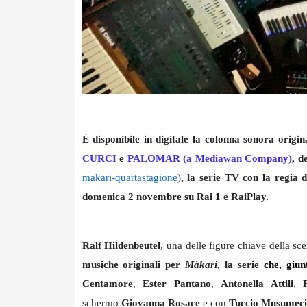
È disponibile in digitale la colonna sonora origin
CURCI
e
PALOMAR (a Mediawan Company)
,
de
makari-
quartastagione
)
, la serie TV con la regia
domenica 2 novembre su Rai 1 e RaiPlay.
Ralf Hildenbeutel
, una delle figure chiave della sc
musiche originali per
Màkari
, la serie
che, giun
Centamore
,
Ester Pantano
,
Antonella Attili
,
schermo
Giovanna Rosace
e con
Tuccio Musumeci