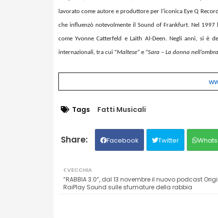
lavorato come autore e produttore per l’iconica Eye Q Record
che influenzò notevolmente il Sound of Frankfurt. Nel 1997 h
come Yvonne Catterfeld e Laith Al-Deen. Negli anni, si è d
internazionali, tra cui “
Maltese
” e “
Sara – La donna nell’ombr
ww
Tags
Fatti Musicali
Facebook
Twitter
Whats
VECCHIA
“RABBIA 3.0”, dal 13 novembre il nuovo podcast Orig
RaiPlay Sound sulle sfumature della rabbia