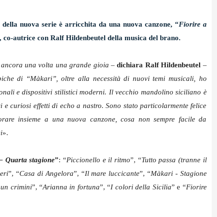
 della nuova serie è arricchita da una nuova canzone, “
Fiorire a
, co-autrice con Ralf Hildenbeutel della musica del brano.
a ancora una volta una grande gioia
–
dichiara
Ralf Hildenbeutel
–
iche di “Màkari”, oltre alla necessità di nuovi temi musicali, ho
onali e dispositivi stilistici moderni. Il vecchio mandolino siciliano è
i e curiosi effetti di echo a nastro. Sono stato particolarmente felice
vorare insieme a una nuova canzone, cosa non sempre facile da
i
».
– Quarta stagione
”
: “
Piccionello e il ritmo
”, “
Tutto passa (tranne il
eri
”, “
Casa di Angelora
”, “
Il mare luccicante
”, “
Màkari - Stagione
un crimini
”, “
Arianna in fortuna
”, “
I colori della Sicilia
” e “
Fiorire