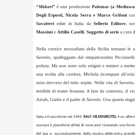
“
Màkari
”
è una produzione
Palomar (a Mediaw
Degli Esposti, Nicola Serra e Marco Grifoni
co
Savatteri
edite in Italia da
Sellerio Editore
, so
Massimi
e
Attilio Caselli. Soggetto di serie
a cura d
Nella cornice mozzafiato della Sicilia tornano le 
Saverio, spalleggiato dal simpaticissimo Piccionello
polizia. Ma non sono solo enigmi e misteri a mette
una svolta alla carriera, Michela ricompare all’ori
sono davvero del tutto sopite. Nella vita di Saverio
terribile di nome Arianna. A fare da contorno, il vi
Azrah, Giulio e il padre di Saverio. Una quarta stagi
Nato a Francoforte nel 1969,
RALF HILDENBEUTEL
è un afferm
suonare il pianoforte all’età di nove anni ricevendo una form
del jazz e, successivamente, della musica elettronica prend