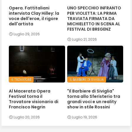
Opera. Fattitaliani
UNO SPECCHIO INFRANTO
intervista Clay Hilley: la
PER VIOLETTA: LA PRIMA
voce dell'eroe, il rigore
TRAVIATA FIRMATA DA
dell'artista
MICHIELETTO IN SCENA AL
FESTIVAL DI BREGENZ
Luglio 29, 2026
Luglio 21, 2026
IL TROVATORE
IL BARBIERE DI SIVIGLIA
Al Macerata Opera
"Il Barbiere di Siviglia"
Festival torna il
torna allo Sferisterio tra
Trovatore visionario di
grandi voci e un reality
Francisco Negrin
show in stile Rossini
Luglio 20, 2026
Luglio 19, 2026