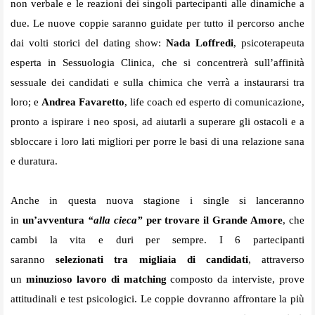
non verbale e le reazioni dei singoli partecipanti alle dinamiche a
due. Le nuove coppie saranno guidate per tutto il percorso anche
dai volti storici del dating show:
Nada Loffredi
, psicoterapeuta
esperta in Sessuologia Clinica, che si concentrerà sull’affinità
sessuale dei candidati e sulla chimica che verrà a instaurarsi tra
loro; e
Andrea Favaretto
, life coach ed esperto di comunicazione,
pronto a ispirare i neo sposi, ad aiutarli a superare gli ostacoli e a
sbloccare i loro lati migliori per porre le basi di una relazione sana
e duratura.
Anche in questa nuova stagione i single si lanceranno
in
un’avventura
“alla cieca”
per trovare il Grande Amore
, che
cambi la vita e duri per sempre. I 6 partecipanti
saranno
selezionati tra migliaia di candidati
, attraverso
un
minuzioso lavoro di matching
composto da interviste, prove
attitudinali e test psicologici. Le coppie dovranno affrontare la più