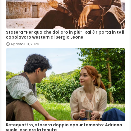
Stasera “Per qualche dollaro in più”: Rai 3 riporta in tv il
capolavoro western di Sergio Leone
Agosto 08, 2026
Retequattro, stasera doppio appuntamento: Adriano
vuole lasciare la tenuta