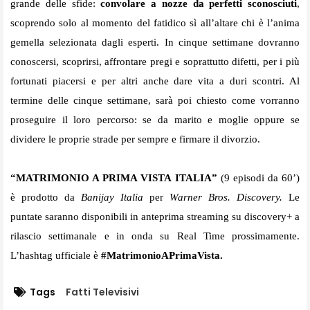
grande delle sfide:
convolare a nozze da perfetti sconosciuti
,
scoprendo solo al momento del fatidico sì all’altare chi è l’anima
gemella selezionata dagli esperti. In cinque settimane dovranno
conoscersi, scoprirsi, affrontare pregi e soprattutto difetti, per i più
fortunati piacersi e per altri anche dare vita a duri scontri. Al
termine delle cinque settimane, sarà poi chiesto come vorranno
proseguire il loro percorso: se da marito e moglie oppure se
dividere le proprie strade per sempre e firmare il divorzio.
“MATRIMONIO A PRIMA VISTA ITALIA”
(9 episodi da 60’)
è prodotto da
Banijay Italia
per
Warner Bros. Discovery.
Le
puntate saranno disponibili in anteprima streaming su discovery+ a
rilascio settimanale e in onda su Real Time prossimamente.
L’hashtag ufficiale è
#MatrimonioAPrimaVista.
Tags
Fatti Televisivi