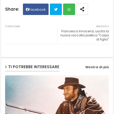
Facebook
Twit
Wh
VECCHIA
NUOVA
Francesca Innocenzi, uscita la
ter
ats
nuova raccolta poetica "Corpo
di figlia"
ap
p
TI POTREBBE INTERESSARE
Mostra di più