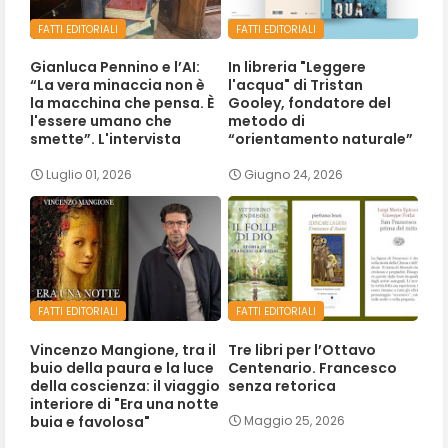
FATTI EDITORIALI
FATTI EDITORIALI
Gianluca Pennino e l’AI:
In libreria "Leggere
“La vera minaccia non è
l'acqua" di Tristan
la macchina che pensa. È
Gooley, fondatore del
l'essere umano che
metodo di
smette”. L'intervista
“orientamento naturale”
Luglio 01, 2026
Giugno 24, 2026
FATTI EDITORIALI
FATTI EDITORIALI
Vincenzo Mangione, tra il
Tre libri per l’Ottavo
buio della paura e la luce
Centenario. Francesco
della coscienza: il viaggio
senza retorica
interiore di "Era una notte
buia e favolosa"
Maggio 25, 2026