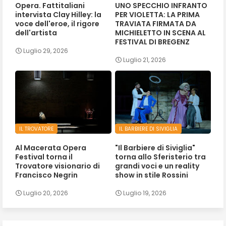
Opera. Fattitaliani
UNO SPECCHIO INFRANTO
intervista Clay Hilley: la
PER VIOLETTA: LA PRIMA
voce dell'eroe, il rigore
TRAVIATA FIRMATA DA
dell'artista
MICHIELETTO IN SCENA AL
FESTIVAL DI BREGENZ
Luglio 29, 2026
Luglio 21, 2026
IL TROVATORE
IL BARBIERE DI SIVIGLIA
Al Macerata Opera
"Il Barbiere di Siviglia"
Festival torna il
torna allo Sferisterio tra
Trovatore visionario di
grandi voci e un reality
Francisco Negrin
show in stile Rossini
Luglio 20, 2026
Luglio 19, 2026