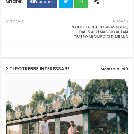
Facebook
Twit
Wh
VECCHIA
NUOVA
ROBERTO BOLLE IN CARAVAGGIO,
ter
ats
DAL 15 AL 21 MAGGIO AL TAM
TEATRO ARCIMBOLDI DI MILANO
ap
p
TI POTREBBE INTERESSARE
Mostra di più