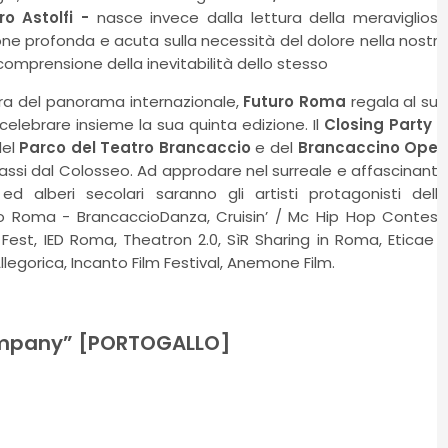
o Astolfi -
nasce invece dalla lettura della meraviglios
sione profonda e acuta sulla necessità del dolore nella nostr
mprensione della inevitabilità dello stesso
tura del panorama internazionale,
Futuro Roma
regala al su
celebrare insieme la sua quinta edizione. Il
Closing Party
s
del
Parco del Teatro Brancaccio
e del
Brancaccino Ope
passi dal Colosseo. Ad approdare nel surreale e affascinant
ed alberi secolari saranno gli artisti protagonisti dell
o Roma - BrancaccioDanza, Cruisin’ / Mc Hip Hop Contest
Fest,
IED Roma, Theatron 2.0, SìR Sharing in Roma, Eticae 
llegorica, Incanto Film Festival, Anemone Film.
ompany” [PORTOGALLO]