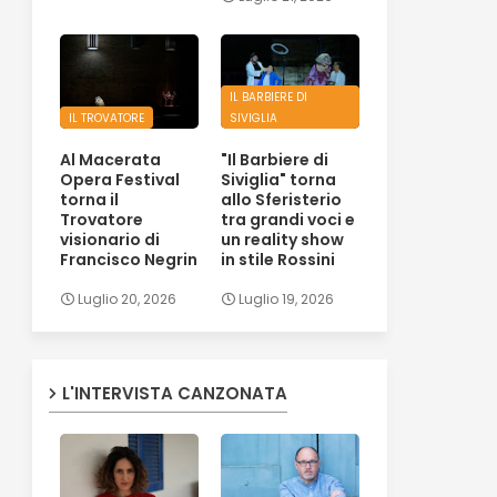
IL BARBIERE DI
IL TROVATORE
SIVIGLIA
Al Macerata
"Il Barbiere di
Opera Festival
Siviglia" torna
torna il
allo Sferisterio
Trovatore
tra grandi voci e
visionario di
un reality show
Francisco Negrin
in stile Rossini
Luglio 20, 2026
Luglio 19, 2026
L'INTERVISTA CANZONATA