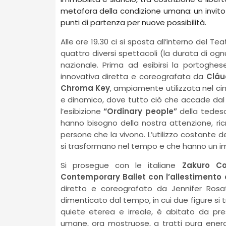
metafora della condizione umana: un invito 
punti di partenza per nuove possibilità.
Alle ore 19.30 ci si sposta all’interno del Te
quattro diversi spettacoli (la durata di ogn
nazionale. Prima ad esibirsi la portoghe
innovativa diretta e coreografata da
Cláu
Chroma Key
, ampiamente utilizzata nel ci
e dinamico, dove tutto ciò che accade dal 
l’esibizione
“Ordinary people”
della tede
hanno bisogno della nostra attenzione, ri
persone che la vivono. L’utilizzo costante 
si trasformano nel tempo e che hanno un im
Si prosegue con le italiane
Zakuro C
Contemporary Ballet con l’allestimento d
diretto e coreografato da Jennifer Rosa
dimenticato dal tempo, in cui due figure si 
quiete eterea e irreale, è abitato da pr
umane, ora mostruose, a tratti pura energia