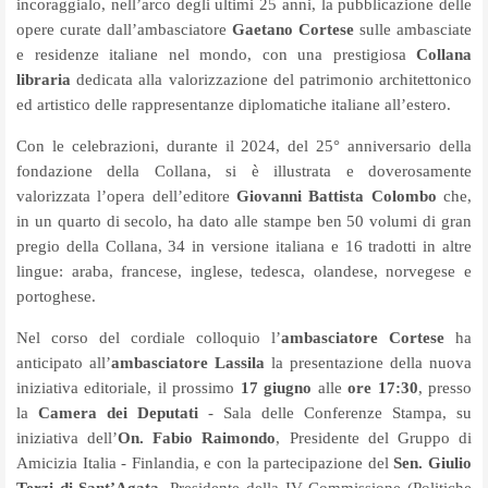
incoraggialo, nell’arco degli ultimi 25 anni, la pubblicazione delle
opere curate dall’ambasciatore
Gaetano Cortese
sulle ambasciate
e residenze italiane nel mondo, con una prestigiosa
Collana
libraria
dedicata alla valorizzazione del patrimonio architettonico
ed artistico delle rappresentanze diplomatiche italiane all’estero.
Con le celebrazioni, durante il 2024, del 25° anniversario della
fondazione della Collana, si è illustrata e doverosamente
valorizzata l’opera dell’editore
Giovanni Battista Colombo
che,
in un quarto di secolo, ha dato alle stampe ben 50 volumi di gran
pregio della Collana, 34 in versione italiana e 16 tradotti in altre
lingue: araba, francese, inglese, tedesca, olandese, norvegese e
portoghese.
Nel corso del cordiale colloquio l’
ambasciatore Cortese
ha
anticipato all’
ambasciatore Lassila
la presentazione della nuova
iniziativa editoriale, il prossimo
17 giugno
alle
ore 17:30
, presso
la
Camera dei Deputati
- Sala delle Conferenze Stampa, su
iniziativa dell’
On. Fabio Raimondo
, Presidente del Gruppo di
Amicizia Italia - Finlandia, e con la partecipazione del
Sen. Giulio