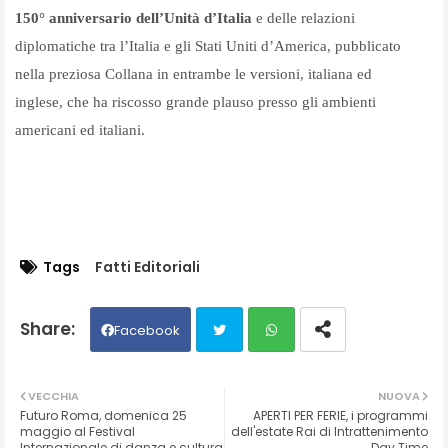
150° anniversario dell’Unità d’Italia
e delle relazioni
diplomatiche tra l’Italia e gli Stati Uniti d’America, pubblicato
nella preziosa Collana in entrambe le versioni, italiana ed
inglese, che ha riscosso grande plauso presso gli ambienti
americani ed italiani.
Tags
Fatti Editoriali
Facebook
Twit
Wh
VECCHIA
NUOVA
Futuro Roma, domenica 25
APERTI PER FERIE, i programmi
ter
ats
maggio al Festival
dell'estate Rai di Intrattenimento
Internazionale di danza e cultura
Day Time