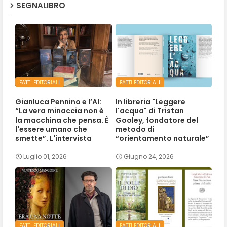
SEGNALIBRO
FATTI EDITORIALI
FATTI EDITORIALI
Gianluca Pennino e l’AI:
In libreria "Leggere
“La vera minaccia non è
l'acqua" di Tristan
la macchina che pensa. È
Gooley, fondatore del
l'essere umano che
metodo di
smette”. L'intervista
“orientamento naturale”
Luglio 01, 2026
Giugno 24, 2026
FATTI EDITORIALI
FATTI EDITORIALI