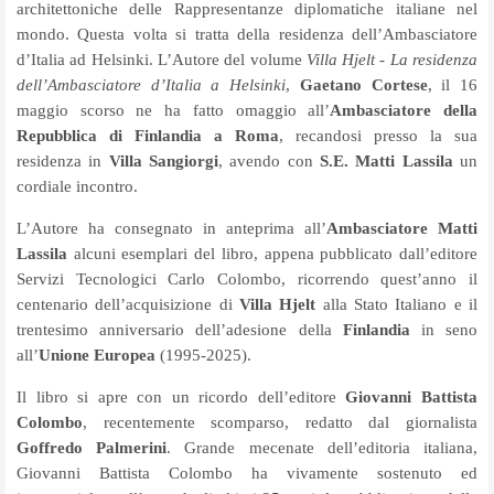
architettoniche delle Rappresentanze diplomatiche italiane nel
mondo. Questa volta si tratta della residenza dell’Ambasciatore
d’Italia ad Helsinki. L’Autore del volume
Villa Hjelt - La residenza
dell’Ambasciatore d’Italia a Helsinki
,
Gaetano Cortese
, il 16
maggio scorso ne ha fatto omaggio all’
Ambasciatore della
Repubblica di Finlandia a Roma
, recandosi presso la sua
residenza in
Villa Sangiorgi
, avendo con
S.E. Matti Lassila
un
cordiale incontro.
L’Autore ha consegnato in anteprima all’
Ambasciatore Matti
Lassila
alcuni esemplari del libro, appena pubblicato dall’editore
Servizi Tecnologici Carlo Colombo, ricorrendo quest’anno il
centenario dell’acquisizione di
Villa Hjelt
alla Stato Italiano e il
trentesimo anniversario dell’adesione della
Finlandia
in seno
all’
Unione Europea
(1995-2025).
Il libro si apre con un ricordo dell’editore
Giovanni Battista
Colombo
, recentemente scomparso, redatto dal giornalista
Goffredo Palmerini
. Grande mecenate dell’editoria italiana,
Giovanni Battista Colombo ha vivamente sostenuto ed