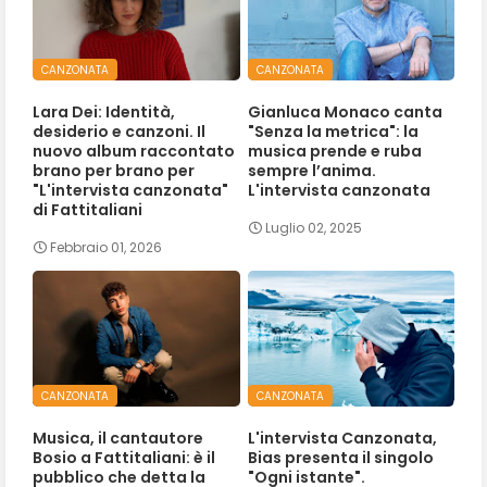
CANZONATA
CANZONATA
Lara Dei: Identità,
Gianluca Monaco canta
desiderio e canzoni. Il
"Senza la metrica": la
nuovo album raccontato
musica prende e ruba
brano per brano per
sempre l’anima.
"L'intervista canzonata"
L'intervista canzonata
di Fattitaliani
Luglio 02, 2025
Febbraio 01, 2026
CANZONATA
CANZONATA
Musica, il cantautore
L'intervista Canzonata,
Bosio a Fattitaliani: è il
Bias presenta il singolo
pubblico che detta la
"Ogni istante".