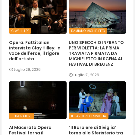
CLAY HILLEY
DAMIANO MICHIELETTO
Opera. Fattitaliani
UNO SPECCHIO INFRANTO
intervista Clay Hilley: la
PER VIOLETTA: LA PRIMA
voce dell'eroe, il rigore
TRAVIATA FIRMATA DA
dell'artista
MICHIELETTO IN SCENA AL
FESTIVAL DI BREGENZ
Luglio 29, 2026
Luglio 21, 2026
IL TROVATORE
IL BARBIERE DI SIVIGLIA
Al Macerata Opera
"Il Barbiere di Siviglia"
Festival torna il
torna allo Sferisterio tra