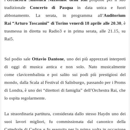
tradizionale
Concerto di Pasqua
in data unica e fuori
abbonamento. La serata, in programma all’
Auditorium
Rai
“Arturo Toscanini” di Torino venerdì 18 aprile alle 20.30
, è
trasmessa in diretta su Radio3 e in prima serata, alle 21.15, su
Rai5.
Sul podio sale
Ottavio Dantone
,
uno dei più apprezzati interpreti
di oggi di musica antica e non solo. Nato musicalmente
come clavicembalista e poi salito sui podi più prestigiosi del
mondo, dalla Scala al Festival di Salisburgo, passando per i Proms
di Londra, è uno dei “direttori di famiglia” dell’Orchestra Rai, che
lo ospita regolarmente.
La straordinaria partitura, considerata dallo stesso Haydn uno dei
suoi lavori migliori, fu commissionata
dal canonico della
Cattedrale di Cadice e fu eseguita per la prima volta in occasione