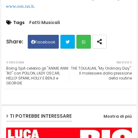
www.osn.rai.it
.
Tags
Fatti Musicali
Facebook
Twit
Wh
VECCHIA
NUOVA
Boing SpA celebra gli "ANIME ANNI
THE TOULALAN, "My Ordinary Day".
ter
ats
'80" con POLLON, LADY OSCAR,
Il malessere dalla pressione
HELLO! SPANK, HOLLY E BENJI e
della routine
GEORGIE
ap
p
TI POTREBBE INTERESSARE
Mostra di più