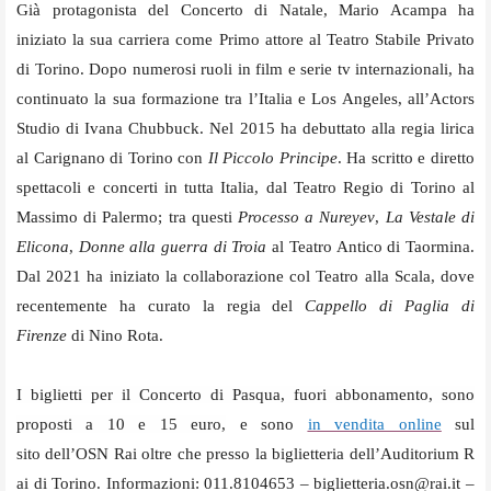
Già protagonista del Concerto di Natale, Mario Acampa ha
iniziato
la sua carriera come Primo attore al Teatro Stabile Privato
di Torino. Dopo numerosi ruoli in film e serie tv internazionali, ha
continuato la sua formazione tra l’Italia e Los Angeles, all’Actors
Studio di Ivana Chubbuck. Nel 2015 ha debuttato alla regia lirica
al Carignano di Torino con
Il Piccolo Principe
. Ha scritto e diretto
spettacoli e concerti in tutta Italia, dal Teatro Regio di Torino al
Massimo di Palermo; tra questi
Processo a Nureyev
,
La Vestale di
Elicona
,
Donne alla guerra di Troia
al Teatro Antico di Taormina.
Dal 2021 ha iniziato la collaborazione col Teatro alla Scala, dove
recentemente ha curato la regia del
Cappello di Paglia di
Firenze
di Nino Rota.
I biglietti per il Concerto di Pasqua, fuori abbonamento, sono
proposti a 10 e 15 euro,
e sono
in vendita online
sul
sito dell’OSN Rai oltre che presso la biglietteria dell’Auditorium
R
ai di Torino. Informazioni: 011.8104653 –
biglietteria.
osn@rai.it
–