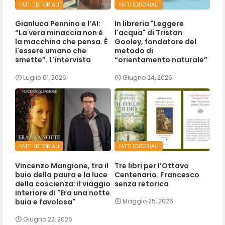
FATTI EDITORIALI
FATTI EDITORIALI
Gianluca Pennino e l’AI:
In libreria "Leggere
“La vera minaccia non è
l'acqua" di Tristan
la macchina che pensa. È
Gooley, fondatore del
l'essere umano che
metodo di
smette”. L'intervista
“orientamento naturale”
Luglio 01, 2026
Giugno 24, 2026
FATTI EDITORIALI
FATTI EDITORIALI
Vincenzo Mangione, tra il
Tre libri per l’Ottavo
buio della paura e la luce
Centenario. Francesco
della coscienza: il viaggio
senza retorica
interiore di "Era una notte
buia e favolosa"
Maggio 25, 2026
Giugno 22, 2026