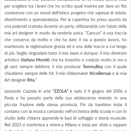
per scegliere tra i brani che ho scritto quali inserire per dare un filo
conduttore con un mood dell'intero progetto che sapesse di estate,
divertimento e spensieratezza. Per la copertina ho preso spunto da
una polaroid scattata durante un party, stilizzandola con l'aiuto della
mia art designer in modo da renderla unica. “Cancun” è una traccia
che conservo da molto e che ha dato il via a questo lavoro, ho
mantenuto la registrazione grezza ed è una delle tracce a cui tengo
di più. Voglio ringraziare tutto il mio team e dunque: il mio direttore
artistico
Stefano Moretti
che ha investito e creduto molto in me e
gli sarò sempre debitore, il mio producer
TommyBoy
con il quale
chiudiamo sempre delle hit, il mio Videomaker
NicoBernaa
e la mia
Art designer
Rita
.”
Leonardo Cazzola in arte
“ZZOLA”
è nato il 4 giugno del 2006 a
Pavia e ha passato parte della sua adolescenza vivendo in una
piccola frazione della stessa provincia. Fin da bambino inizia il
contatto con la musica cantando nell’orchestra della scuola e con lo
studio della chitarra apprende le basi di solfeggio e teoria musicale.
Nel 2023 si trasferisce a vivere a Milano e inizia per sfizio a rappare