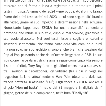
in freestyle con gli amici, ispirato dalle sue capacità il suo percorso
musicale non si ferma e inizia a registrare e autoprodurre i primi
testi in musica. A gennaio del 2024 viene pubblicato il primo brano,
frutto dei primi testi scritti nel 2023, a cui sono seguiti altri brani e
altri video, grazie al suo impegno e determinazione nella scrittura.
Nonostante l’apparenza
ZZOLA
ha una personalità concreta e
profonda che rende il suo stile, cupo e malinconico, gradevole e
scorrevole all’ascolto. Nei suoi testi riesce a cogliere emozioni e
situazioni sentimentali che fanno parte della vita comune di tutti,
ma non solo, nel suo archivio ci sono anche brani che spaziano dal
Rap al Pop passando anche da influenze Reggaeton e R&B. La sua
ispirazione nasce da artisti che ama e segue come
Lazza
(da sempre
il suo preferito),
Tony Boy
(uno degli ultimi emersi ma a suo avviso
tra i migliori in circolazione),
Icy Subzero
(tra i più in voga nel
reggaeton italiano attualmente) e
Vale Pain
(detentore della sua
traccia preferita in assoluto “Cali”). Oggi tocca a
ZZOLA
lanciare il
singolo
“Non mi basta”
in radio dal 31 maggio e in digitale dal 4
giugno, giorno del suo compleanno, nell’album
“Finally 18”
.