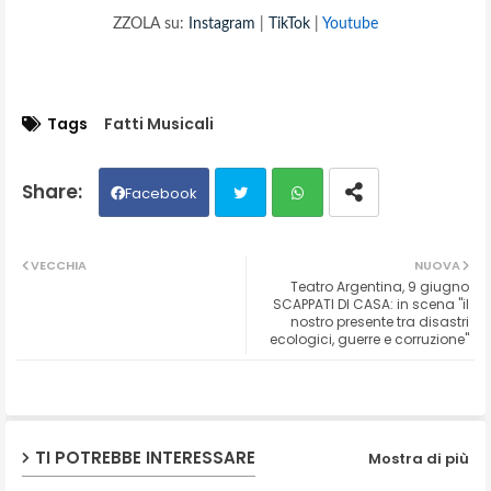
ZZOLA su:
Instagram
|
TikTok
|
Youtube
Tags
Fatti Musicali
Facebook
Twit
Wh
VECCHIA
NUOVA
Teatro Argentina, 9 giugno
ter
ats
SCAPPATI DI CASA: in scena "il
nostro presente tra disastri
ecologici, guerre e corruzione"
ap
p
TI POTREBBE INTERESSARE
Mostra di più