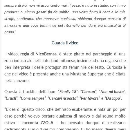
sempre di più, non mi accontento mai. Il pezzo è nato in studio, con il mio
producer ci siamo gasati fin da subito, una volta finito il beat e le mie
strofe, sentivamo che mancava qualcosa, abbiamo dunque pensato di
introdurre una voce femminile nel ritornello per dare più musicalità al
brano.”
Guarda il video
Il video,
regia di NicoBernaa
, è stato girato nel parcheggio di una
zona industriale nell’hinterland milanese, insieme ad una ragazza che
ben interpreta l’ideale protagonista femminile del testo. Curiosità è
che nel video è presente anche una Mustang Supercar che è citata
nella canzone.
Questa la tracklist dell’album “
Finally 18
”: “
Cancun
”, “
Non mi basta
”,
“
Crush
”, “
Come sempre
”, “
Cercavi risposta
”, “
Per favore
” e “
Da capo
”.
“L’idea di questo disco, che definisco esuberante, è nata un po' per
caso perché volevo portare qualcosa di nuovo e dal sound molto
estivo -
racconta ZZOLA
- ho pensato dunque di realizzarlo
dedicandolo al mio 18esimo compleanno. Ci ho messo diversi mesi