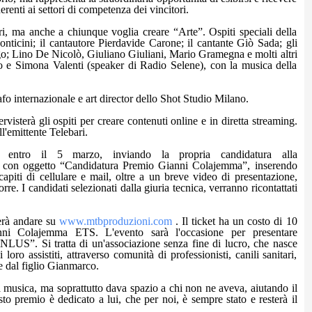
renti ai settori di competenza dei vincitori.
utori, ma anche a chiunque voglia creare “Arte”. Ospiti speciali della
Conticini; il cantautore Pierdavide Carone; il cantante Giò Sada; gli
o; Lino De Nicolò, Giuliano Giuliani, Mario Gramegna e molti altri
o e Simona Valenti (speaker di Radio Selene), con la musica della
o internazionale e art director dello Shot Studio Milano.
rvisterà gli ospiti per creare contenuti online e in diretta streaming.
l'emittente Telebari.
si entro il 5 marzo, inviando la propria candidatura alla
, con oggetto “Candidatura Premio Gianni Colajemma”, inserendo
piti di cellulare e mail, oltre a un breve video di presentazione,
e. I candidati selezionati dalla giuria tecnica, verranno ricontattati
terà andare su
www.mtbproduzioni.com
. Il ticket ha un costo di 10
anni Colajemma ETS. L'evento sarà l'occasione per presentare
LUS”. Si tratta di un'associazione senza fine di lucro, che nasce
loro assistiti, attraverso comunità di professionisti, canili sanitari,
 dal figlio Gianmarco.
, la musica, ma soprattutto dava spazio a chi non ne aveva, aiutando il
o premio è dedicato a lui, che per noi, è sempre stato e resterà il