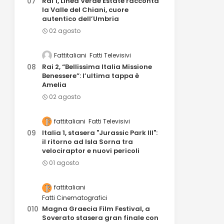
Rai 1, Linea Verde Estate racconta
la Valle del Chiani, cuore
autentico dell’Umbria
02 agosto
Fattitaliani
Fatti Televisivi
Rai 2, “Bellissima Italia Missione
Benessere”: l’ultima tappa è
Amelia
02 agosto
fattitaliani
Fatti Televisivi
Italia 1, stasera "Jurassic Park III":
il ritorno ad Isla Sorna tra
velociraptor e nuovi pericoli
01 agosto
fattitaliani
Fatti Cinematografici
Magna Graecia Film Festival, a
Soverato stasera gran finale con