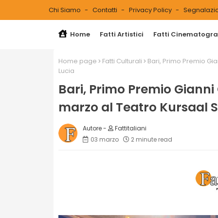
Chi Siamo
Contatti
Privacy Policy
Segnalazio
Home
Fatti Artistici
Fatti Cinematograf
Home page
Fatti Culturali
Bari, Primo Premio Gi
Lucia
Bari, Primo Premio Giann
marzo al Teatro Kursaal 
Fattitaliani
03 marzo
2 minute read