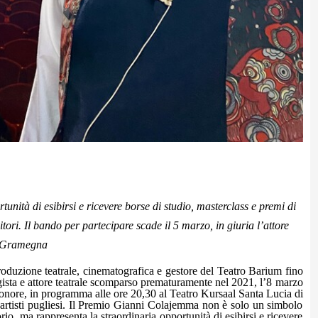
tunità di esibirsi e ricevere borse di studio, masterclass e premi di
tori. Il bando per partecipare scade il 5 marzo, in giuria l’attore
io Gramegna
oduzione teatrale, cinematografica e gestore del Teatro Barium fino
ista e attore teatrale scomparso prematuramente nel 2021, l’8 marzo
onore, in programma alle ore 20,30 al Teatro Kursaal Santa Lucia di
 artisti pugliesi. Il Premio Gianni Colajemma non è solo un simbolo
orio, ma rappresenta la straordinaria opportunità di esibirsi e ricevere