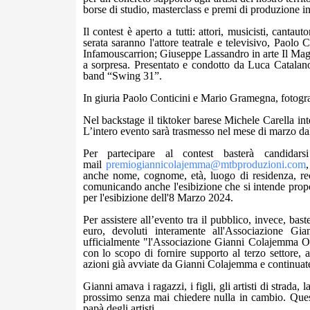
borse di studio, masterclass e premi di produzione ine
Il contest è aperto a tutti: attori, musicisti, canta
serata saranno l'attore teatrale e televisivo, Paolo 
Infamouscarrion; Giuseppe Lassandro in arte Il Mag
a sorpresa. Presentato e condotto da Luca Catalan
band “Swing 31”.
In giuria Paolo Conticini e Mario Gramegna, fotograf
Nel backstage il tiktoker barese Michele Carella inte
L’intero evento sarà trasmesso nel mese di marzo dal
Per partecipare al contest basterà candidar
mail
premiogiannicolajemma@
mtbproduzioni.com
anche nome, cognome, età, luogo di residenza, reca
comunicando anche l'esibizione che si intende proporr
per l'esibizione dell'8 Marzo 2024.
Per assistere all’evento tra il pubblico, invece, bas
euro, devoluti interamente all'Associazione Gi
ufficialmente "l'Associazione Gianni Colajemma ON
con lo scopo di fornire supporto al terzo settore, ai 
azioni già avviate da Gianni Colajemma e continuate
Gianni amava i ragazzi, i figli, gli artisti di strada
prossimo senza mai chiedere nulla in cambio. Quest
papà degli artisti.