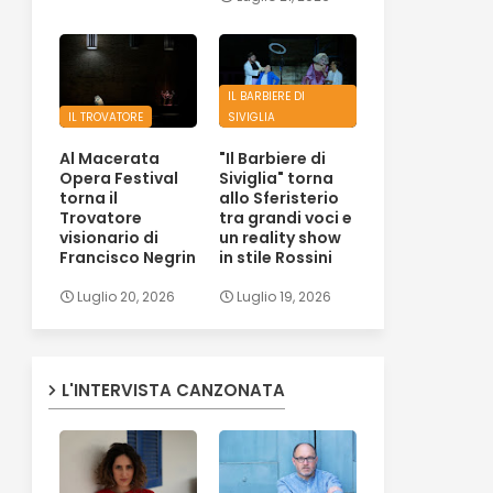
IL BARBIERE DI
IL TROVATORE
SIVIGLIA
Al Macerata
"Il Barbiere di
Opera Festival
Siviglia" torna
torna il
allo Sferisterio
Trovatore
tra grandi voci e
visionario di
un reality show
Francisco Negrin
in stile Rossini
Luglio 20, 2026
Luglio 19, 2026
L'INTERVISTA CANZONATA