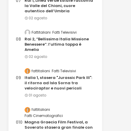
Rai 1, Linea Verde Estate racconta
la Valle del Chiani, cuore
autentico dell’Umbria
02 agosto
Fattitaliani
Fatti Televisivi
Rai 2, “Bellissima Italia Missione
Benessere”: l’ultima tappa è
Amelia
02 agosto
fattitaliani
Fatti Televisivi
Italia 1, stasera "Jurassic Park III":
il ritorno ad Isla Sorna tra
velociraptor e nuovi pericoli
01 agosto
fattitaliani
Fatti Cinematografici
Magna Graecia Film Festival, a
Soverato stasera gran finale con