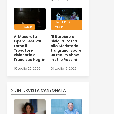
IL BARBIERE DI
IL TROVATORE
SIVIGLIA
Al Macerata
"Il Barbiere di
Opera Festival
Siviglia" torna
torna il
allo Sferisterio
Trovatore
tra grandi voci e
visionario di
un reality show
Francisco Negrin
in stile Rossini
Luglio 20, 2026
Luglio 19, 2026
L'INTERVISTA CANZONATA