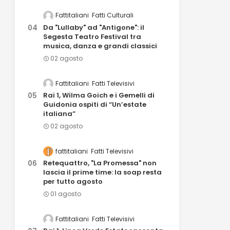
Fattitaliani
Fatti Culturali
Da "Lullaby" ad "Antigone": il
Segesta Teatro Festival tra
musica, danza e grandi classici
02 agosto
Fattitaliani
Fatti Televisivi
Rai 1, Wilma Goich e i Gemelli di
Guidonia ospiti di “Un’estate
italiana”
02 agosto
fattitaliani
Fatti Televisivi
Retequattro, "La Promessa" non
lascia il prime time: la soap resta
per tutto agosto
01 agosto
Fattitaliani
Fatti Televisivi