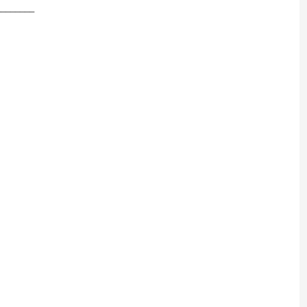
________