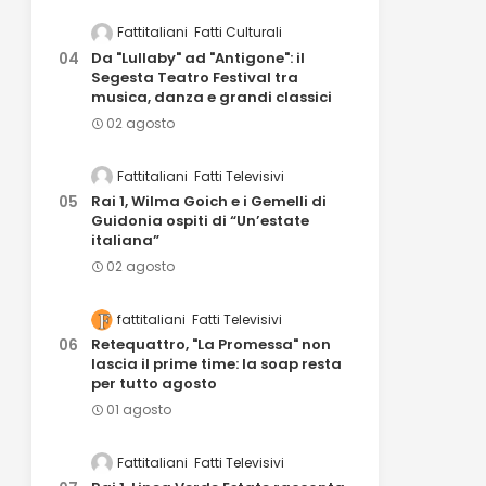
Fattitaliani
Fatti Culturali
Da "Lullaby" ad "Antigone": il
Segesta Teatro Festival tra
musica, danza e grandi classici
02 agosto
Fattitaliani
Fatti Televisivi
Rai 1, Wilma Goich e i Gemelli di
Guidonia ospiti di “Un’estate
italiana”
02 agosto
fattitaliani
Fatti Televisivi
Retequattro, "La Promessa" non
lascia il prime time: la soap resta
per tutto agosto
01 agosto
Fattitaliani
Fatti Televisivi