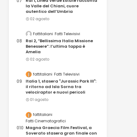
Rai 1, Linea Verde Estate racconta
la Valle del Chiani, cuore
autentico dell’Umbria
02 agosto
Fattitaliani
Fatti Televisivi
Rai 2, “Bellissima Italia Missione
Benessere”: l’ultima tappa è
Amelia
02 agosto
fattitaliani
Fatti Televisivi
Italia 1, stasera "Jurassic Park III":
il ritorno ad Isla Sorna tra
velociraptor e nuovi pericoli
01 agosto
fattitaliani
Fatti Cinematografici
Magna Graecia Film Festival, a
Soverato stasera gran finale con