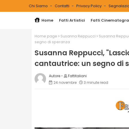
Chi Siamo
Contatti
Privacy Policy
Segnalazio
Home
Fatti Artistici
Fatti Cinematograf
Home page
Susanna Reppucci
Susanna Reppucci
segno di speranza
Susanna Reppucci, "Lascio 
cantautrice: un segno di
Fattitaliani
24 novembre
3 minute read