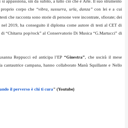
i appassiona, sin da subito, a tutto ciò che è Arte. Il suo strumento
l proprio corpo che
“vibra, sussurra, urla, danza”
con lei e a cui
sti che racconta sono storie di persone vere incontrate, sfiorate; dei
a, nel 2019, ha conseguito il diploma come autore di testi al CET di
io di “Chitarra pop/rock” al Conservatorio Di Musica “G.Martucci” di
Susanna Reppucci ed anticipa l’EP
“Ginestra”
, che uscirà il mese
alla cantautrice campana, hanno collaborato Manù Squillante e Nello
ndo il perverso è chi ti cura
" (Youtub
e)