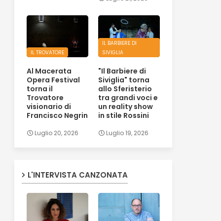
IL BARBIERE DI
IL TROVATORE
SIVIGLIA
Al Macerata
"Il Barbiere di
Opera Festival
Siviglia" torna
torna il
allo Sferisterio
Trovatore
tra grandi voci e
visionario di
un reality show
Francisco Negrin
in stile Rossini
Luglio 20, 2026
Luglio 19, 2026
L'INTERVISTA CANZONATA