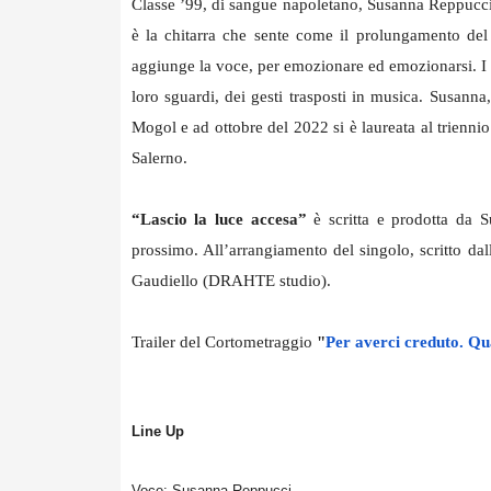
Classe ’99, di sangue napoletano, Susanna Reppucci s
è la chitarra che sente come il prolungamento de
aggiunge la voce, per emozionare ed emozionarsi. I te
loro sguardi, dei gesti trasposti in musica. Susann
Mogol e ad ottobre del 2022 si è laureata al trienn
Salerno.
“Lascio la luce accesa”
è scritta e prodotta da 
prossimo. All’arrangiamento del singolo, scritto d
Gaudiello (DRAHTE studio).
Trailer del Cortometraggio
"
Per averci creduto. Qua
Line Up
Voce: Susanna Reppucci