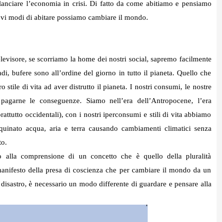
ilanciare l’economia in crisi. Di fatto da come abitiamo e pensiamo
ovi modi di abitare possiamo cambiare il mondo.
levisore, se scorriamo la home dei nostri social, sapremo facilmente
nadi, bufere sono all’ordine del giorno in tutto il pianeta. Quello che
 stile di vita ad aver distrutto il pianeta. I nostri consumi, le nostre
 pagarne le conseguenze. Siamo nell’era dell’Antropocene, l’era
attutto occidentali), con i nostri iperconsumi e stili di vita abbiamo
 inquinato acqua, aria e terra causando cambiamenti climatici senza
to.
o alla comprensione di un concetto che è quello della pluralità
 manifesto della presa di coscienza che per cambiare il mondo da un
l disastro, è necessario un modo differente di guardare e pensare alla