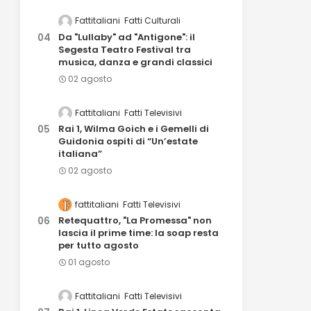
Fattitaliani
Fatti Culturali
Da "Lullaby" ad "Antigone": il
Segesta Teatro Festival tra
musica, danza e grandi classici
02 agosto
Fattitaliani
Fatti Televisivi
Rai 1, Wilma Goich e i Gemelli di
Guidonia ospiti di “Un’estate
italiana”
02 agosto
fattitaliani
Fatti Televisivi
Retequattro, "La Promessa" non
lascia il prime time: la soap resta
per tutto agosto
01 agosto
Fattitaliani
Fatti Televisivi