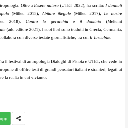
tropologia. Oltre a
Essere natura
(UTET 2022), ha scritto:
I dannati
popolo
(Milieu 2015),
Abitare illegale
(Milieu 2017),
Le nostre
lieu 2018),
Contro la gerarchia e il dominio
(Meltemi
nte
(add editore 2021). I suoi libri sono tradotti in Grecia, Germania,
ollabora con diverse testate giornalistiche, tra cui
Il Tascabile
.
fra il festival di antropologia Dialoghi di Pistoia e UTET, che vede in
opone di offrire testi di grandi pensatori italiani e stranieri, legati ai
e la realtà in cui viviamo.
app