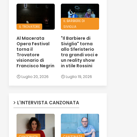
IL BARBIERE DI
IL TROVATORE
SIVIGLIA
Al Macerata
"Il Barbiere di
Opera Festival
Siviglia" torna
torna il
allo Sferisterio
Trovatore
tra grandi voci e
visionario di
un reality show
Francisco Negrin
in stile Rossini
Luglio 20, 2026
Luglio 19, 2026
L'INTERVISTA CANZONATA
CANZONATA
CANZONATA