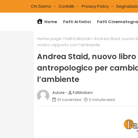
Chi Siamo
Contatti
Privacy Policy
Segnalazio
Home
Fatti Artistici
Fatti Cinematograf
Home page
Fatti Editoriali
Andrea Staid, nuovo l
nostro rapporto con l’ambiente
Andrea Staid, nuovo libro
antropologico per cambiar
l’ambiente
Fattitaliani
01 novembre
3 minute read