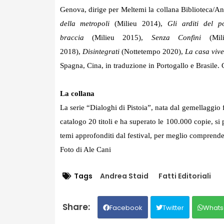
Genova, dirige per Meltemi la collana Biblioteca/An
della metropoli
(Milieu 2014),
Gli arditi del 
braccia
(Milieu 2015),
Senza Confini
(Mi
2018),
Disintegrati
(Nottetempo 2020),
La casa vive
Spagna, Cina, in traduzione in Portogallo e Brasile. C
La collana
La serie “Dialoghi di Pistoia”, nata dal gemellaggio 
catalogo 20 titoli e ha superato le 100.000 copie, si pr
temi approfonditi dal festival, per meglio comprender
Foto di Ale Cani
Tags
Andrea Staid
Fatti Editoriali
Facebook
Twitter
Whats