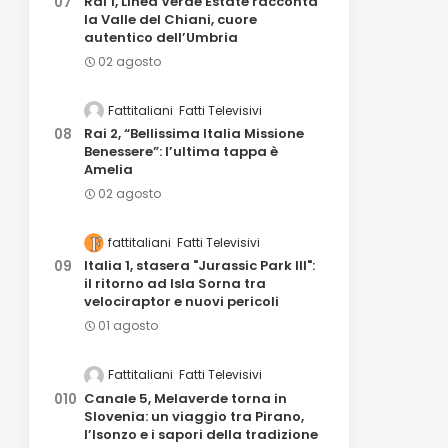
Rai 1, Linea Verde Estate racconta
la Valle del Chiani, cuore
autentico dell’Umbria
02 agosto
Fattitaliani
Fatti Televisivi
Rai 2, “Bellissima Italia Missione
Benessere”: l’ultima tappa è
Amelia
02 agosto
fattitaliani
Fatti Televisivi
Italia 1, stasera "Jurassic Park III":
il ritorno ad Isla Sorna tra
velociraptor e nuovi pericoli
01 agosto
Fattitaliani
Fatti Televisivi
Canale 5, Melaverde torna in
Slovenia: un viaggio tra Pirano,
l’Isonzo e i sapori della tradizione