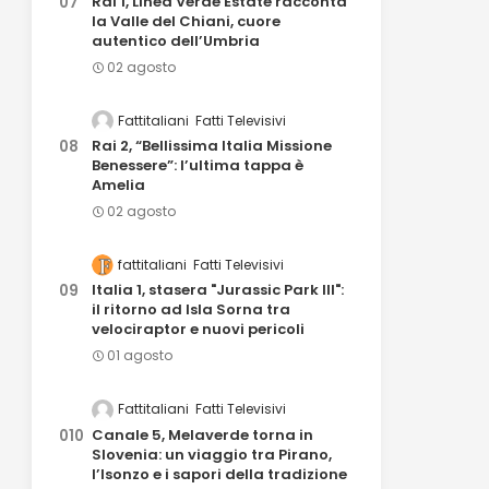
Rai 1, Linea Verde Estate racconta
la Valle del Chiani, cuore
autentico dell’Umbria
02 agosto
Fattitaliani
Fatti Televisivi
Rai 2, “Bellissima Italia Missione
Benessere”: l’ultima tappa è
Amelia
02 agosto
fattitaliani
Fatti Televisivi
Italia 1, stasera "Jurassic Park III":
il ritorno ad Isla Sorna tra
velociraptor e nuovi pericoli
01 agosto
Fattitaliani
Fatti Televisivi
Canale 5, Melaverde torna in
Slovenia: un viaggio tra Pirano,
l’Isonzo e i sapori della tradizione