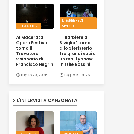
IL BARBIERE DI
IL TROVATORE
SIVIGLIA
Al Macerata
"Il Barbiere di
Opera Festival
Siviglia" torna
torna il
allo Sferisterio
Trovatore
tra grandi voci e
visionario di
un reality show
Francisco Negrin
in stile Rossini
Luglio 20, 2026
Luglio 19, 2026
L'INTERVISTA CANZONATA
CANZONATA
CANZONATA