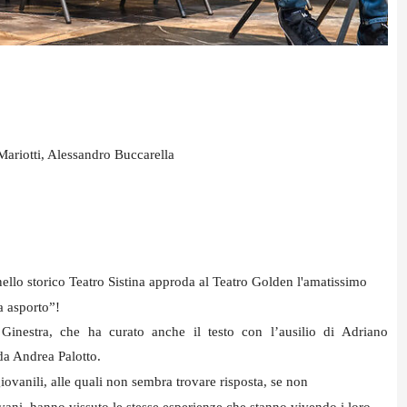
 Mariotti, Alessandro Buccarella
nello storico Teatro Sistina approda al Teatro Golden l'amatissimo
a asporto”!
Ginestra, che ha curato anche il testo con l’ausilio di Adriano
 da Andrea Palotto.
iovanili, alle quali non sembra trovare risposta, se non
ovani, hanno vissuto le stesse esperienze che stanno vivendo i loro