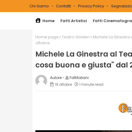
Chi Siamo
Contatti
Privacy Policy
Segnalazio
Home
Fatti Artistici
Fatti Cinematograf
Home page
Teatro Golden
Michele La Ginestra 
ottobre
Michele La Ginestra al Tea
cosa buona e giusta" dal 
Fattitaliani
19 ottobre
1 minute read