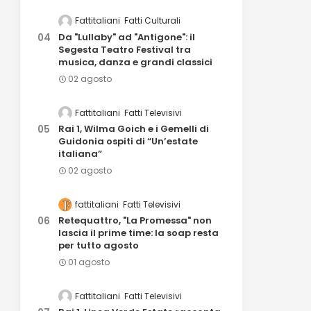
Fattitaliani
Fatti Culturali
Da "Lullaby" ad "Antigone": il
Segesta Teatro Festival tra
musica, danza e grandi classici
02 agosto
Fattitaliani
Fatti Televisivi
Rai 1, Wilma Goich e i Gemelli di
Guidonia ospiti di “Un’estate
italiana”
02 agosto
fattitaliani
Fatti Televisivi
Retequattro, "La Promessa" non
lascia il prime time: la soap resta
per tutto agosto
01 agosto
Fattitaliani
Fatti Televisivi