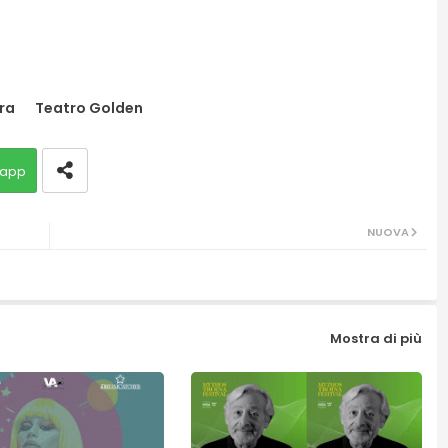
ra
Teatro Golden
app
NUOVA
Mostra di più