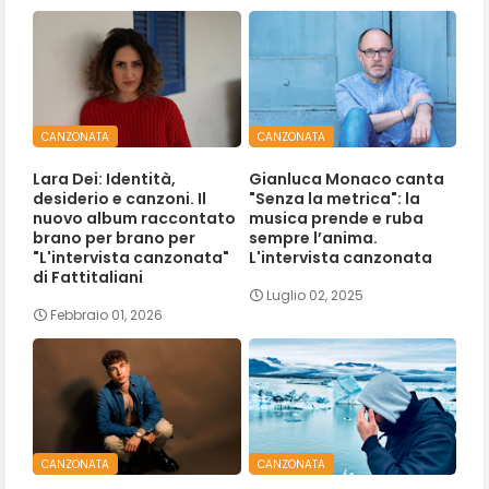
CANZONATA
CANZONATA
Lara Dei: Identità,
Gianluca Monaco canta
desiderio e canzoni. Il
"Senza la metrica": la
nuovo album raccontato
musica prende e ruba
brano per brano per
sempre l’anima.
"L'intervista canzonata"
L'intervista canzonata
di Fattitaliani
Luglio 02, 2025
Febbraio 01, 2026
CANZONATA
CANZONATA