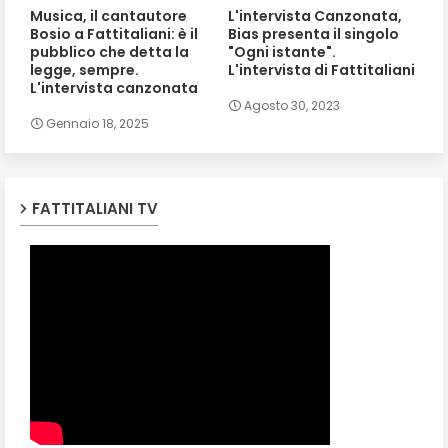
Musica, il cantautore
L'intervista Canzonata,
Bosio a Fattitaliani: è il
Bias presenta il singolo
pubblico che detta la
"Ogni istante".
legge, sempre.
L'intervista di Fattitaliani
L'intervista canzonata
Agosto 30, 2023
Gennaio 18, 2025
FATTITALIANI TV