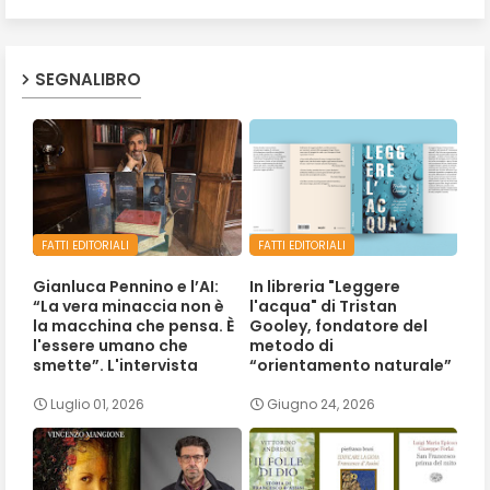
SEGNALIBRO
FATTI EDITORIALI
FATTI EDITORIALI
Gianluca Pennino e l’AI:
In libreria "Leggere
“La vera minaccia non è
l'acqua" di Tristan
la macchina che pensa. È
Gooley, fondatore del
l'essere umano che
metodo di
smette”. L'intervista
“orientamento naturale”
Luglio 01, 2026
Giugno 24, 2026