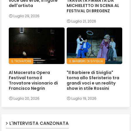
voce dell'eroe, il rigore
TRAVIATA FIRMATA DA
dell'artista
MICHIELETTO IN SCENA AL
FESTIVAL DI BREGENZ
Luglio 29, 2026
Luglio 21, 2026
IL TROVATORE
IL BARBIERE DI SIVIGLIA
Al Macerata Opera
"Il Barbiere di Siviglia"
Festival torna il
torna allo Sferisterio tra
Trovatore visionario di
grandi voci e un reality
Francisco Negrin
show in stile Rossini
Luglio 20, 2026
Luglio 19, 2026
L'INTERVISTA CANZONATA