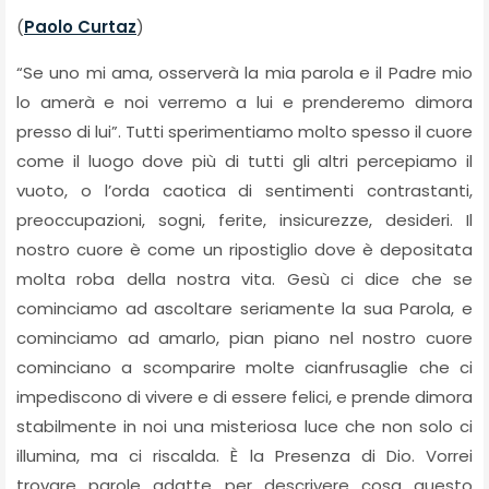
(
Paolo Curtaz
)
“Se uno mi ama, osserverà la mia parola e il Padre mio
lo amerà e noi verremo a lui e prenderemo dimora
presso di lui”. Tutti sperimentiamo molto spesso il cuore
come il luogo dove più di tutti gli altri percepiamo il
vuoto, o l’orda caotica di sentimenti contrastanti,
preoccupazioni, sogni, ferite, insicurezze, desideri. Il
nostro cuore è come un ripostiglio dove è depositata
molta roba della nostra vita. Gesù ci dice che se
cominciamo ad ascoltare seriamente la sua Parola, e
cominciamo ad amarlo, pian piano nel nostro cuore
cominciano a scomparire molte cianfrusaglie che ci
impediscono di vivere e di essere felici, e prende dimora
stabilmente in noi una misteriosa luce che non solo ci
illumina, ma ci riscalda. È la Presenza di Dio. Vorrei
trovare parole adatte per descrivere cosa questo