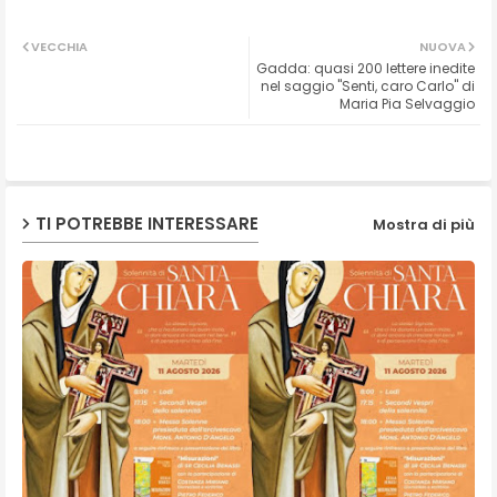
Twit
Wh
VECCHIA
NUOVA
Gadda: quasi 200 lettere inedite
ter
ats
nel saggio "Senti, caro Carlo" di
Maria Pia Selvaggio
ap
p
TI POTREBBE INTERESSARE
Mostra di più