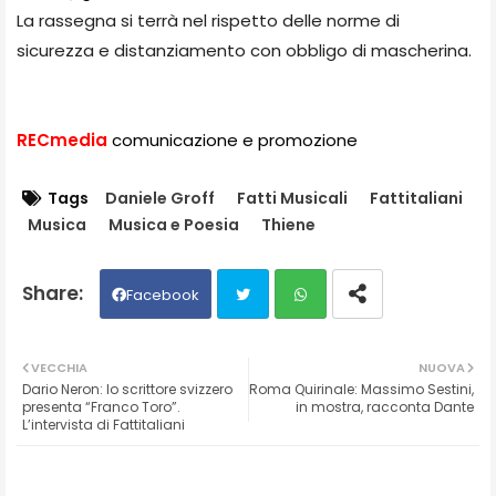
La rassegna si terrà nel rispetto delle norme di
sicurezza e distanziamento con obbligo di mascherina.
RECmedia
comunicazione e promozione
Tags
Daniele Groff
Fatti Musicali
Fattitaliani
Musica
Musica e Poesia
Thiene
Facebook
Twit
Wh
VECCHIA
NUOVA
Dario Neron: lo scrittore svizzero
Roma Quirinale: Massimo Sestini,
ter
ats
presenta “Franco Toro”.
in mostra, racconta Dante
L’intervista di Fattitaliani
ap
p