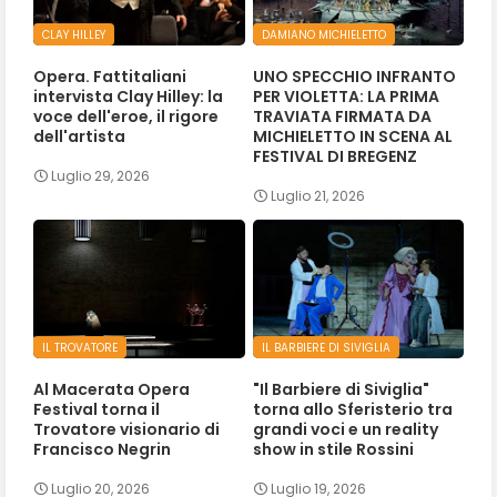
CLAY HILLEY
DAMIANO MICHIELETTO
Opera. Fattitaliani
UNO SPECCHIO INFRANTO
intervista Clay Hilley: la
PER VIOLETTA: LA PRIMA
voce dell'eroe, il rigore
TRAVIATA FIRMATA DA
dell'artista
MICHIELETTO IN SCENA AL
FESTIVAL DI BREGENZ
Luglio 29, 2026
Luglio 21, 2026
IL TROVATORE
IL BARBIERE DI SIVIGLIA
Al Macerata Opera
"Il Barbiere di Siviglia"
Festival torna il
torna allo Sferisterio tra
Trovatore visionario di
grandi voci e un reality
Francisco Negrin
show in stile Rossini
Luglio 20, 2026
Luglio 19, 2026