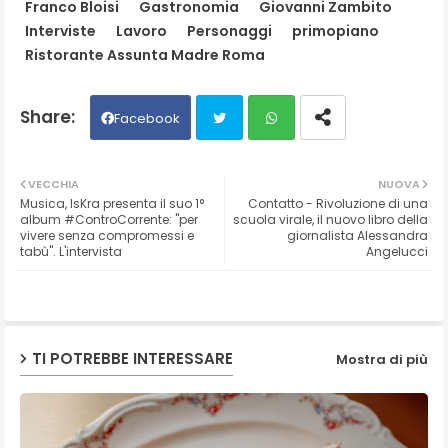
Franco Bloisi
Gastronomia
Giovanni Zambito
Interviste
Lavoro
Personaggi
primopiano
Ristorante Assunta Madre Roma
Facebook
Twit
Wh
VECCHIA
NUOVA
Musica, IsKra presenta il suo 1°
Contatto - Rivoluzione di una
ter
ats
album #ControCorrente: "per
scuola virale, il nuovo libro della
vivere senza compromessi e
giornalista Alessandra
tabù". L'intervista
Angelucci
ap
p
TI POTREBBE INTERESSARE
Mostra di più