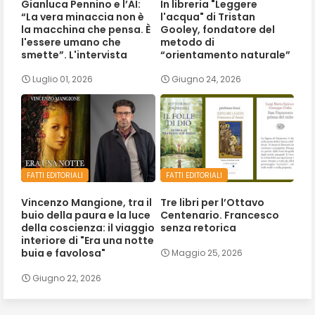
Gianluca Pennino e l’AI:
In libreria "Leggere
“La vera minaccia non è
l'acqua" di Tristan
la macchina che pensa. È
Gooley, fondatore del
l'essere umano che
metodo di
smette”. L'intervista
“orientamento naturale”
Luglio 01, 2026
Giugno 24, 2026
FATTI EDITORIALI
FATTI EDITORIALI
Vincenzo Mangione, tra il
Tre libri per l’Ottavo
buio della paura e la luce
Centenario. Francesco
della coscienza: il viaggio
senza retorica
interiore di "Era una notte
buia e favolosa"
Maggio 25, 2026
Giugno 22, 2026