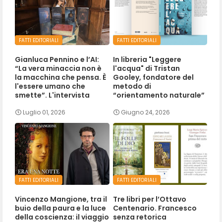
FATTI EDITORIALI
FATTI EDITORIALI
Gianluca Pennino e l’AI:
In libreria "Leggere
“La vera minaccia non è
l'acqua" di Tristan
la macchina che pensa. È
Gooley, fondatore del
l'essere umano che
metodo di
smette”. L'intervista
“orientamento naturale”
Luglio 01, 2026
Giugno 24, 2026
FATTI EDITORIALI
FATTI EDITORIALI
Vincenzo Mangione, tra il
Tre libri per l’Ottavo
buio della paura e la luce
Centenario. Francesco
della coscienza: il viaggio
senza retorica