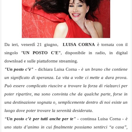
Da ieri, venerdì 21 giugno,
LUISA CORNA
è tornata con il
singolo "
UN POSTO C'E"
, disponibile
in radio, in digital
download e sulle piattaforme streaming.
"Un posto c’è"
-
dichiara Luisa Corna
- è un brano che contiene
un significato di speranza. La vita a volte ci mette a dura prova.
Può essere complicato riuscire a trovare la forza di rialzarci per
poter ripartire, ma sono convinta che da qualche parte, forse in
una destinazione sognata o, semplicemente dentro di noi esiste un
luogo dove poter trovare la serenità desiderata.
“
Un posto c’è per tutti anche per te
” -
continua Luisa Corna
- è
uno stato d’animo in cui finalmente possiamo sentirci “a casa”,