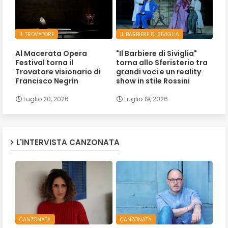
IL TROVATORE
IL BARBIERE DI SIVIGLIA
Al Macerata Opera
"Il Barbiere di Siviglia"
Festival torna il
torna allo Sferisterio tra
Trovatore visionario di
grandi voci e un reality
Francisco Negrin
show in stile Rossini
Luglio 20, 2026
Luglio 19, 2026
L'INTERVISTA CANZONATA
CANZONATA
CANZONATA