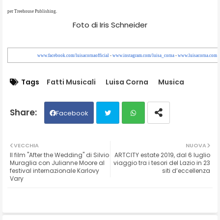
Foto di Iris Schneider
www.facebook.com/
luisacornaofficial
-
www.instagram.com/luisa_corna
-
www.luisacorna.com
Tags
Fatti Musicali
Luisa Corna
Musica
Facebook
Twit
Wh
VECCHIA
NUOVA
Il film "After the Wedding" di Silvio
ARTCITY estate 2019, dal 6 luglio
ter
ats
Muraglia con Julianne Moore al
viaggio tra i tesori del Lazio in 23
festival internazionale Karlovy
siti d’eccellenza
Vary
ap
p