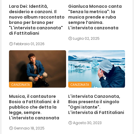
Lara Dei: Identità,
Gianluca Monaco canta
desiderio e canzoni. Il
"Senza la metrica": la
nuovo album raccontato
musica prende e ruba
brano per brano per
sempre l’anima.
"L'intervista canzonata"
L'intervista canzonata
di Fattitaliani
Luglio 02, 2025
Febbraio 01, 2026
CANZONATA
CANZONATA
Musica, il cantautore
L'intervista Canzonata,
Bosio a Fattitaliani: è il
Bias presenta il singolo
pubblico che detta la
"Ogni istante".
legge, sempre.
L'intervista di Fattitaliani
L'intervista canzonata
Agosto 30, 2023
Gennaio 18, 2025