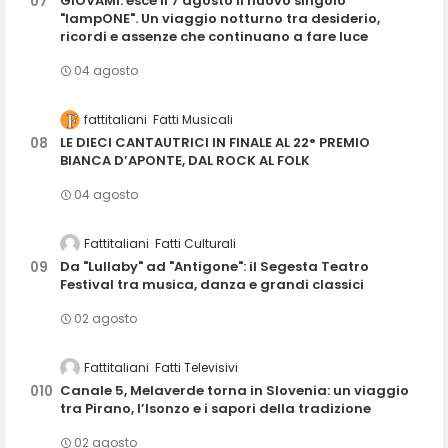
GIOVAMI: esce il 7 agosto il nuovo singolo
"lampONE". Un viaggio notturno tra desiderio,
ricordi e assenze che continuano a fare luce
04 agosto
fattitaliani
Fatti Musicali
LE DIECI CANTAUTRICI IN FINALE AL 22° PREMIO
BIANCA D’APONTE, DAL ROCK AL FOLK
04 agosto
Fattitaliani
Fatti Culturali
Da "Lullaby" ad "Antigone": il Segesta Teatro
Festival tra musica, danza e grandi classici
02 agosto
Fattitaliani
Fatti Televisivi
Canale 5, Melaverde torna in Slovenia: un viaggio
tra Pirano, l’Isonzo e i sapori della tradizione
02 agosto