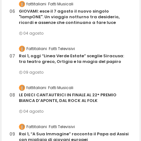
fattitaliani
Fatti Musicali
GIOVAMI: esce il 7 agosto il nuovo singolo
"lampONE". Un viaggio notturno tra desiderio,
ricordi e assenze che continuano a fare luce
04 agosto
Fattitaliani
Fatti Televisivi
Rai 1, oggi “Linea Verde Estate” sceglie Siracusa:
tra teatro greco, Ortigia e la magia del papiro
09 agosto
fattitaliani
Fatti Musicali
LE DIECI CANTAUTRICI IN FINALE AL 22° PREMIO
BIANCA D’APONTE, DAL ROCK AL FOLK
04 agosto
Fattitaliani
Fatti Televisivi
Rai 1, “A Sua Immagine” racconta il Papa ad Assisi
con migliaia di giovani europei