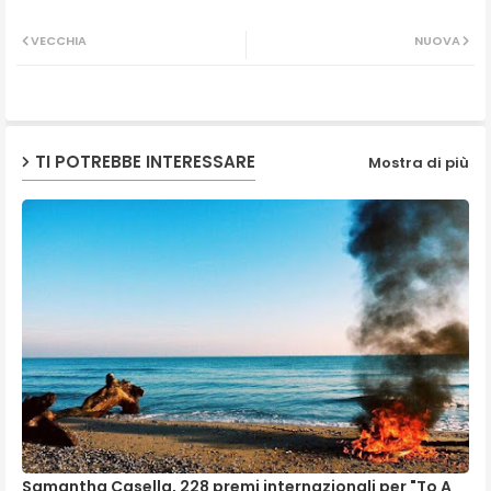
Twit
Wh
VECCHIA
NUOVA
ter
ats
ap
TI POTREBBE INTERESSARE
Mostra di più
p
Samantha Casella, 228 premi internazionali per "To A