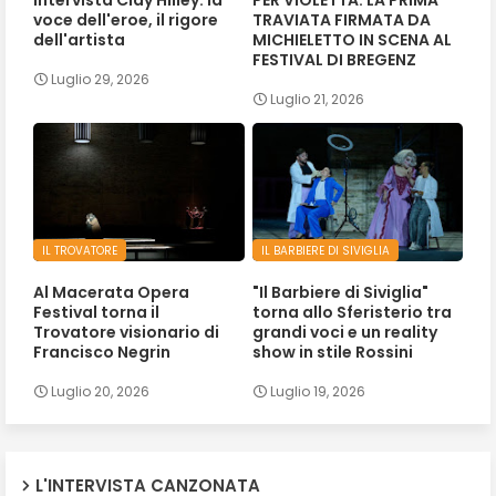
voce dell'eroe, il rigore
TRAVIATA FIRMATA DA
dell'artista
MICHIELETTO IN SCENA AL
FESTIVAL DI BREGENZ
Luglio 29, 2026
Luglio 21, 2026
IL TROVATORE
IL BARBIERE DI SIVIGLIA
Al Macerata Opera
"Il Barbiere di Siviglia"
Festival torna il
torna allo Sferisterio tra
Trovatore visionario di
grandi voci e un reality
Francisco Negrin
show in stile Rossini
Luglio 20, 2026
Luglio 19, 2026
L'INTERVISTA CANZONATA