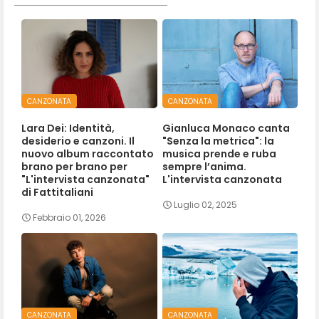
CANZONATA
CANZONATA
Lara Dei: Identità,
Gianluca Monaco canta
desiderio e canzoni. Il
"Senza la metrica": la
nuovo album raccontato
musica prende e ruba
brano per brano per
sempre l’anima.
"L'intervista canzonata"
L'intervista canzonata
di Fattitaliani
Luglio 02, 2025
Febbraio 01, 2026
CANZONATA
CANZONATA