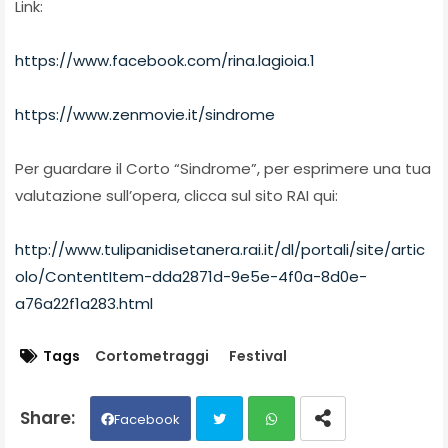
Link:
https://www.facebook.com/rina.lagioia.1
https://www.zenmovie.it/sindrome
Per guardare il Corto “Sindrome”, per esprimere una tua
valutazione sull’opera, clicca sul sito RAI qui:
http://www.tulipanidisetanera.rai.it/dl/portali/site/artic
olo/ContentItem-dda2871d-9e5e-4f0a-8d0e-
a76a22f1a283.html
Tags
Cortometraggi
Festival
Facebook