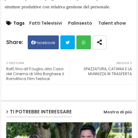
strutture produttive con relativa gestione del personale.
Tags
Fatti Televisivi
Palinsesto
Talent show
Facebook
Twit
Wh
VECCHIA
NUOVA
Raff, fino all’11 luglio, alla Casa
SPAZZATURA, CATANIA E LA
ter
ats
del Cinema di Villa Borghese, il
MUNNIZZA IN TRASFERTA
RomAfrica Film Festival
ap
p
TI POTREBBE INTERESSARE
Mostra di più