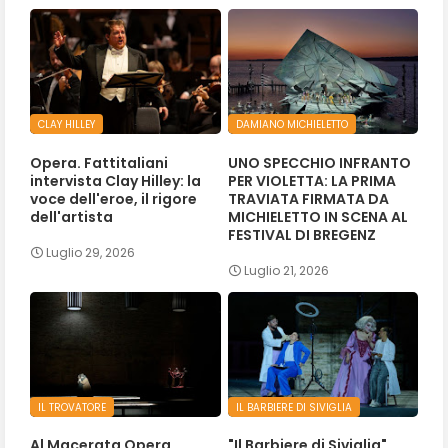
CLAY HILLEY
DAMIANO MICHIELETTO
Opera. Fattitaliani
UNO SPECCHIO INFRANTO
intervista Clay Hilley: la
PER VIOLETTA: LA PRIMA
voce dell'eroe, il rigore
TRAVIATA FIRMATA DA
dell'artista
MICHIELETTO IN SCENA AL
FESTIVAL DI BREGENZ
Luglio 29, 2026
Luglio 21, 2026
IL TROVATORE
IL BARBIERE DI SIVIGLIA
Al Macerata Opera
"Il Barbiere di Siviglia"