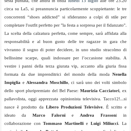
sesta puntata, che andrà in onda
lunedì 13 luglio
alle ore 23.20
circa su La5, si preannuncia particolarmente scoppiettante: le tre
concorrenti “shoes addicted” si sfideranno a colpi di stile per
completare l'outfit perfetto per "la festa a sorpresa per il fidanzato".
La scelta della calzatura perfetta, come sempre, sarà affidata alla
responsabilità e al buon gusto delle tre ragazze in gara che
vivranno il sogno di poter decidere, in uno studio stracolmo di
bellissime scarpe, quali indossare per l’occasione stabilita. A
vestire i panni della terza giurata vip, accanto alla giuria fissa
formata da due imprenditrici del mondo della moda
Nenella
Impiglia
e
Alessandra Moschillo
, ci sarà uno dei volti simbolo
dello sport pluripremiato del Bel Paese:
Maurizia Cacciatori
, ex
pallavolista, oggi apprezzata opinionista televisiva. Tacco12!...si
nasce è prodotto da
Libero Produzioni Televisive
. È scritto e
ideato da
Marco Falorni
e
Andrea Frasson
i in
collaborazione con
Tommaso Martinelli
e
Luigi Miliucci
. La