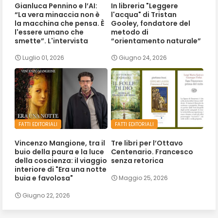
Gianluca Pennino e l’AI:
In libreria "Leggere
“La vera minaccia non è
l'acqua" di Tristan
la macchina che pensa. È
Gooley, fondatore del
l'essere umano che
metodo di
smette”. L'intervista
“orientamento naturale”
Luglio 01, 2026
Giugno 24, 2026
FATTI EDITORIALI
FATTI EDITORIALI
Vincenzo Mangione, tra il
Tre libri per l’Ottavo
buio della paura e la luce
Centenario. Francesco
della coscienza: il viaggio
senza retorica
interiore di "Era una notte
buia e favolosa"
Maggio 25, 2026
Giugno 22, 2026