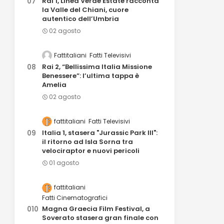
Rai 1, Linea Verde Estate racconta
la Valle del Chiani, cuore
autentico dell’Umbria
02 agosto
Fattitaliani
Fatti Televisivi
Rai 2, “Bellissima Italia Missione
Benessere”: l’ultima tappa è
Amelia
02 agosto
fattitaliani
Fatti Televisivi
Italia 1, stasera "Jurassic Park III":
il ritorno ad Isla Sorna tra
velociraptor e nuovi pericoli
01 agosto
fattitaliani
Fatti Cinematografici
Magna Graecia Film Festival, a
Soverato stasera gran finale con