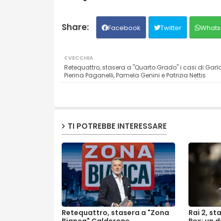
Facebook
Twitter
Whats
VECCHIA
Retequattro, stasera a "Quarto Grado" i casi di Garl
Pierina Paganelli, Pamela Genini e Patrizia Nettis
TI POTREBBE INTERESSARE
Retequattro, stasera a "Zona
Rai 2, st