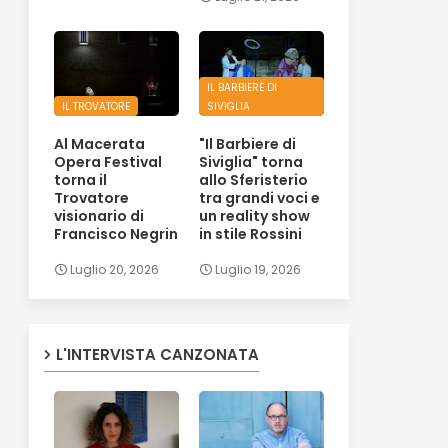
IL BARBIERE DI
IL TROVATORE
SIVIGLIA
Al Macerata
"Il Barbiere di
Opera Festival
Siviglia" torna
torna il
allo Sferisterio
Trovatore
tra grandi voci e
visionario di
un reality show
Francisco Negrin
in stile Rossini
Luglio 20, 2026
Luglio 19, 2026
L'INTERVISTA CANZONATA