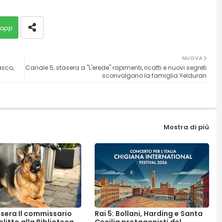
app
NUOVA
asco,
Canale 5, stasera a "L'erede" rapimenti, ricatti e nuovi segreti
sconvolgono la famiglia Yelduran
Mostra di più
asera Il commissario
Rai 5: Bollani, Harding e Santa