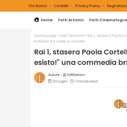
Chi Siamo
Contatti
Privacy Policy
Segnalazio
Home
Fatti Artistici
Fatti Cinematograf
Home page
Fatti Televisivi
Rai 1, stasera Paola 
brillante tra risate e rivincite
Rai 1, stasera Paola Cortel
esisto!" una commedia brill
fattitaliani
03 luglio
1 minute read