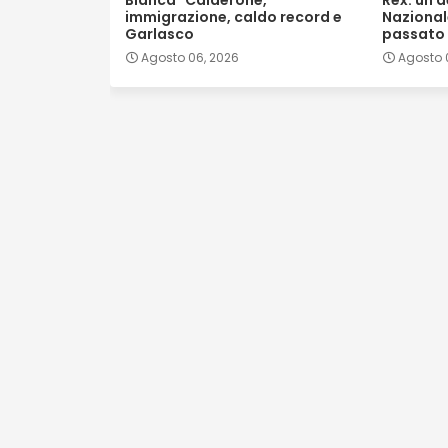
Bianca" Calderone,
Rex: un d
immigrazione, caldo record e
Nazionale
Garlasco
passato
Agosto 06, 2026
Agosto 