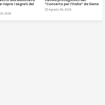
elitto alla Biblioteca
Cecilia protagonisti del
 riapre i segreti del
“Concerto per l’Italia” da Siena
Agosto 06, 2026
06, 2026