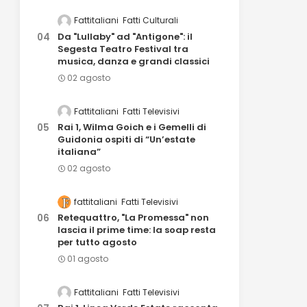
Fattitaliani
Fatti Culturali
Da "Lullaby" ad "Antigone": il
Segesta Teatro Festival tra
musica, danza e grandi classici
02 agosto
Fattitaliani
Fatti Televisivi
Rai 1, Wilma Goich e i Gemelli di
Guidonia ospiti di “Un’estate
italiana”
02 agosto
fattitaliani
Fatti Televisivi
Retequattro, "La Promessa" non
lascia il prime time: la soap resta
per tutto agosto
01 agosto
Fattitaliani
Fatti Televisivi