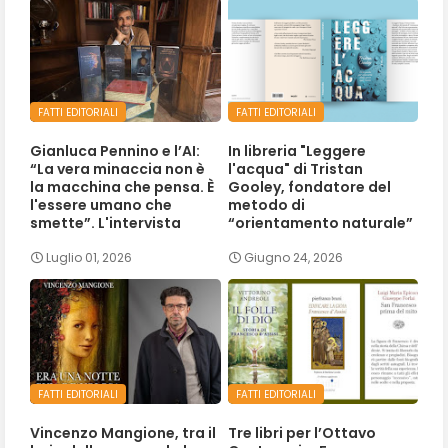
FATTI EDITORIALI
FATTI EDITORIALI
Gianluca Pennino e l’AI:
In libreria "Leggere
“La vera minaccia non è
l'acqua" di Tristan
la macchina che pensa. È
Gooley, fondatore del
l'essere umano che
metodo di
smette”. L'intervista
“orientamento naturale”
Luglio 01, 2026
Giugno 24, 2026
FATTI EDITORIALI
FATTI EDITORIALI
Vincenzo Mangione, tra il
Tre libri per l’Ottavo