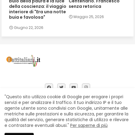
buio della paura e la luce
Centenario. Francesco
della coscienza: il viaggio
senza retorica
interiore di "Era una notte
buia e favolosa"
Maggio 25, 2026
Giugno 22, 2026
"Questo sito utilizza cookie di Google per erogare i propri
servizi e per analizzare il traffico. Il tuo indirizzo IP e il tuo
agente utente sono condivisi con Google, unitamente alle
Home
Chi siamo
Contatti
Privacy Policy
metriche sulle prestazioni e sulla sicurezza, per garantire la
Segnalazioni
qualità del servizio, generare statistiche di utilizzo e rilevare
e contrastare eventuali abusi."
Per saperne di più
All Right Reserved Copyright © Fattitaliani