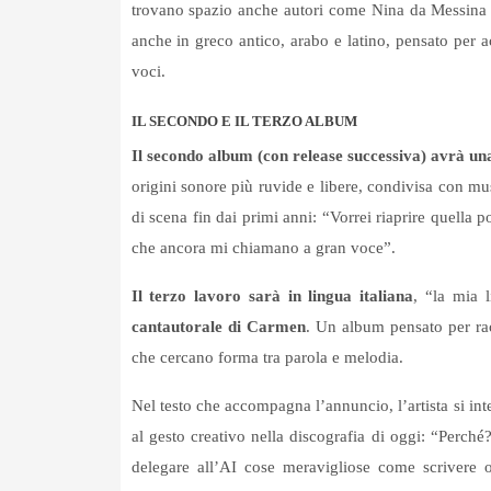
trovano spazio anche autori come Nina da Messina e
anche in greco antico, arabo e latino, pensato per ac
voci.
IL SECONDO E IL TERZO ALBUM
Il secondo album (con release successiva) avrà una
origini sonore più ruvide e libere, condivisa con m
di scena fin dai primi anni: “Vorrei riaprire quella 
che ancora mi chiamano a gran voce”.
Il terzo lavoro sarà in lingua italiana
, “la mia 
cantautorale di Carmen
. Un album pensato per rac
che cercano forma tra parola e melodia.
Nel testo che accompagna l’annuncio, l’artista si int
al gesto creativo nella discografia di oggi: “Perch
delegare all’AI cose meravigliose come scrivere