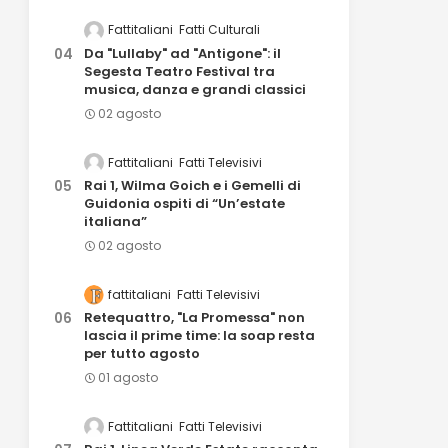
Fattitaliani
Fatti Culturali
Da "Lullaby" ad "Antigone": il
Segesta Teatro Festival tra
musica, danza e grandi classici
02 agosto
Fattitaliani
Fatti Televisivi
Rai 1, Wilma Goich e i Gemelli di
Guidonia ospiti di “Un’estate
italiana”
02 agosto
fattitaliani
Fatti Televisivi
Retequattro, "La Promessa" non
lascia il prime time: la soap resta
per tutto agosto
01 agosto
Fattitaliani
Fatti Televisivi