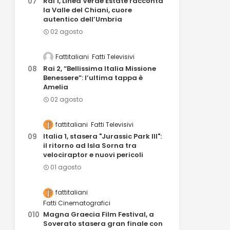
Rai 1, Linea Verde Estate racconta
la Valle del Chiani, cuore
autentico dell’Umbria
02 agosto
Fattitaliani
Fatti Televisivi
Rai 2, “Bellissima Italia Missione
Benessere”: l’ultima tappa è
Amelia
02 agosto
fattitaliani
Fatti Televisivi
Italia 1, stasera "Jurassic Park III":
il ritorno ad Isla Sorna tra
velociraptor e nuovi pericoli
01 agosto
fattitaliani
Fatti Cinematografici
Magna Graecia Film Festival, a
Soverato stasera gran finale con