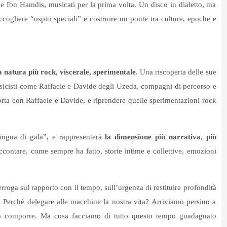
 Ibn Hamdis, musicati per la prima volta. Un disco in dialetto, ma
cogliere “ospiti speciali” e costruire un ponte tra culture, epoche e
 natura più rock, viscerale, sperimentale
. Una riscoperta delle sue
usicisti come Raffaele e Davide degli Uzeda, compagni di percorso e
porta con Raffaele e Davide, e riprendere quelle sperimentazioni rock
lingua di gala”, e rappresenterà
la dimensione più narrativa, più
contare, come sempre ha fatto, storie intime e collettive, emozioni
erroga sul rapporto con il tempo, sull’urgenza di restituire profondità
é? Perché delegare alle macchine la nostra vita? Arriviamo persino a
 o comporre. Ma cosa facciamo di tutto questo tempo guadagnato