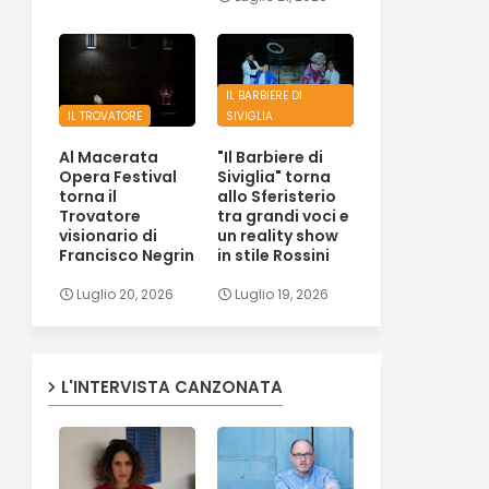
IL BARBIERE DI
IL TROVATORE
SIVIGLIA
Al Macerata
"Il Barbiere di
Opera Festival
Siviglia" torna
torna il
allo Sferisterio
Trovatore
tra grandi voci e
visionario di
un reality show
Francisco Negrin
in stile Rossini
Luglio 20, 2026
Luglio 19, 2026
L'INTERVISTA CANZONATA