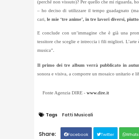
(perché non vissuto)? Per quello che mi riguarda, ho f
– ho deciso di utilizzare il tempo guadagnato (m
cari,
le mie ‘tre anime’, in tre lavori diversi, piut
E conclude con un’immagine che è già una prom
tessitore che sceglie e intreccia i fili migliori. L’a
musica”.
Il primo dei tre album verrà pubblicato in aut
sonora e visiva, a comporre un mosaico unitario e l
Fonte Agenzia DIRE -
www.dire.it
Tags
Fatti Musicali
Facebook
Twitter
Whats