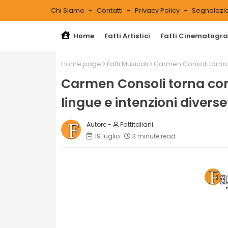
Chi Siamo
Contatti
Privacy Policy
Segnalazio
Home
Fatti Artistici
Fatti Cinematograf
Home page
Fatti Musicali
Carmen Consoli torna co
Carmen Consoli torna con 3
lingue e intenzioni diverse
Fattitaliani
19 luglio
3 minute read