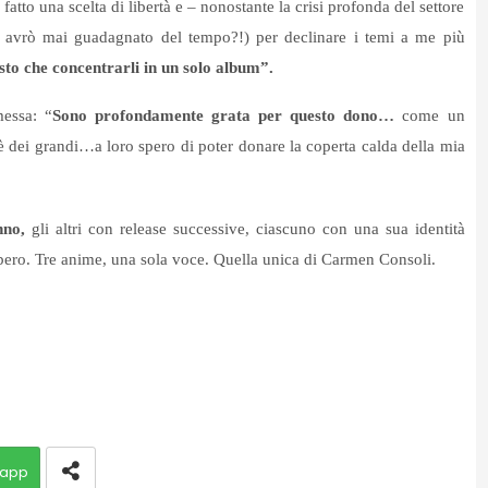
atto una scelta di libertà e – nonostante la crisi profonda del settore
a avrò mai guadagnato del tempo?!) per declinare i temi a me più
tosto che concentrarli in un solo album”.
essa: “
Sono profondamente grata per questo dono…
come un
rte è dei grandi…a loro spero di poter donare la coperta calda della mia
unno,
gli altri con release successive, ciascuno con una sua identità
ibero. Tre anime, una sola voce. Quella unica di Carmen Consoli.
app