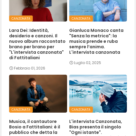
CANZONATA
CANZONATA
Lara Dei: Identità,
Gianluca Monaco canta
desiderio e canzoni. Il
"Senza la metrica": la
nuovo album raccontato
musica prende e ruba
brano per brano per
sempre l’anima.
"L'intervista canzonata"
L'intervista canzonata
di Fattitaliani
Luglio 02, 2025
Febbraio 01, 2026
CANZONATA
CANZONATA
Musica, il cantautore
L'intervista Canzonata,
Bosio a Fattitaliani: è il
Bias presenta il singolo
pubblico che detta la
"Ogni istante".