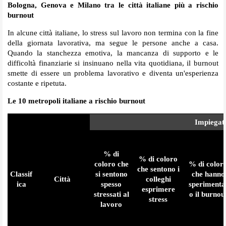
Bologna, Genova e Milano tra le città italiane più a rischio
burnout
In alcune città italiane, lo stress sul lavoro non termina con la fine
della giornata lavorativa, ma segue le persone anche a casa.
Quando la stanchezza emotiva, la mancanza di supporto e le
difficoltà finanziarie si insinuano nella vita quotidiana, il burnout
smette di essere un problema lavorativo e diventa un'esperienza
costante e ripetuta.
Le 10 metropoli italiane a rischio burnout
Impiegat
% di
% di coloro
coloro che
% di color
che sentono i
Classif
si sentono
che hanno
Città
colleghi
ica
spesso
sperimenta
esprimere
stressati al
o il burnou
stress
lavoro