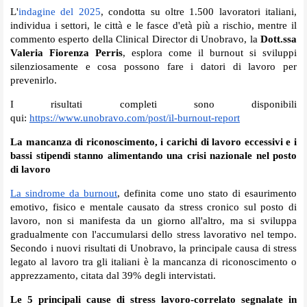
L'
indagine del 2025
, condotta su oltre 1.500 lavoratori italiani,
individua i settori, le città e le fasce d'età più a rischio, mentre il
commento esperto della Clinical Director di Unobravo, la
Dott.ssa
Valeria Fiorenza Perris
, esplora come il burnout si sviluppi
silenziosamente e cosa possono fare i datori di lavoro per
prevenirlo.
I risultati completi sono disponibili
qui:
https://www.unobravo.com/post/
il-burnout-report
La mancanza di riconoscimento, i carichi di lavoro eccessivi e i
bassi stipendi stanno alimentando una crisi nazionale nel posto
di lavoro
La sindrome da burnout
, definita come uno stato di esaurimento
emotivo, fisico e mentale causato da stress cronico sul posto di
lavoro, non si manifesta da un giorno all'altro, ma si sviluppa
gradualmente con l'accumularsi dello stress lavorativo nel tempo.
Secondo i nuovi risultati di Unobravo, la principale causa di stress
legato al lavoro tra gli italiani è la mancanza di riconoscimento o
apprezzamento, citata dal 39% degli intervistati.
Le 5 principali cause di stress lavoro-correlato segnalate in