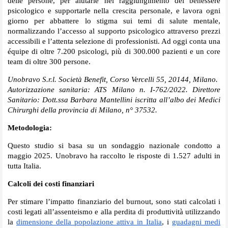
delle persone, per aiutarle nel raggiungimento del benessere
psicologico e supportarle nella crescita personale, e lavora ogni
giorno per abbattere lo stigma sui temi di salute mentale,
normalizzando l’accesso al supporto psicologico attraverso prezzi
accessibili e l’attenta selezione di professionisti. Ad oggi conta una
équipe di oltre 7.200 psicologi, più di 300.000 pazienti e un core
team di oltre 300 persone.
Unobravo S.r.l. Società Benefit, Corso Vercelli 55, 20144, Milano.
Autorizzazione sanitaria: ATS Milano n. I-762/2022. Direttore
Sanitario: Dott.ssa Barbara Mantellini iscritta all’albo dei Medici
Chirurghi della provincia di Milano, n° 37532.
Metodologia:
Questo studio si basa su un sondaggio nazionale condotto a
maggio 2025. Unobravo ha raccolto le risposte di 1.527 adulti in
tutta Italia.
Calcoli dei costi finanziari
Per stimare l’impatto finanziario del burnout, sono stati calcolati i
costi legati all’assenteismo e alla perdita di produttività utilizzando
la
dimensione della popolazione attiva in Italia
, i
guadagni medi