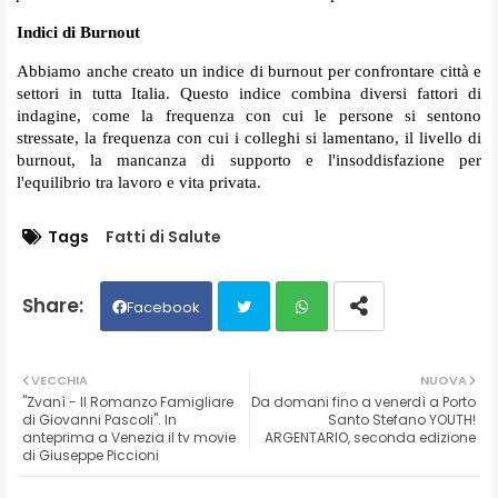
Indici di Burnout
Abbiamo anche creato un indice di burnout per confrontare città e
settori in tutta Italia. Questo indice combina diversi fattori di
indagine, come la frequenza con cui le persone si sentono
stressate, la frequenza con cui i colleghi si lamentano, il livello di
burnout, la mancanza di supporto e l'insoddisfazione per
l'equilibrio tra lavoro e vita privata.
Tags
Fatti di Salute
Facebook
Twit
Wh
VECCHIA
NUOVA
"Zvanì - Il Romanzo Famigliare
Da domani fino a venerdì a Porto
ter
ats
di Giovanni Pascoli". In
Santo Stefano YOUTH!
anteprima a Venezia il tv movie
ARGENTARIO, seconda edizione
di Giuseppe Piccioni
ap