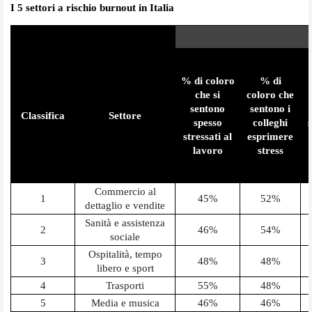
I 5 settori a rischio burnout in Italia
% di coloro
% di
che si
coloro che
sentono
sentono i
Classifica
Settore
spesso
colleghi
stressati al
esprimere
lavoro
stress
Commercio al
1
45%
52%
dettaglio e vendite
Sanità e assistenza
2
46%
54%
sociale
Ospitalità, tempo
3
48%
48%
libero e sport
4
Trasporti
55%
48%
5
Media e musica
46%
46%