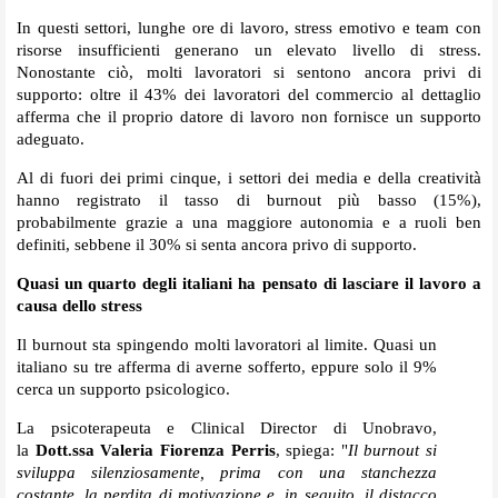
In questi settori, lunghe ore di lavoro, stress emotivo e team con
risorse insufficienti generano un elevato livello di stress.
Nonostante ciò, molti lavoratori si sentono ancora privi di
supporto: oltre il 43% dei lavoratori del commercio al dettaglio
afferma che il proprio datore di lavoro non fornisce un supporto
adeguato.
Al di fuori dei primi cinque, i settori dei media e della creatività
hanno registrato il tasso di burnout più basso (15%),
probabilmente grazie a una maggiore autonomia e a ruoli ben
definiti, sebbene il 30% si senta ancora privo di supporto.
Quasi un quarto degli italiani ha pensato di lasciare il lavoro a
causa dello stress
Il burnout sta spingendo molti lavoratori al limite. Quasi un
italiano su tre afferma di averne sofferto, eppure solo il 9%
cerca un supporto psicologico.
La psicoterapeuta e Clinical Director di Unobravo,
la
Dott.ssa Valeria Fiorenza Perris
, spiega: "
Il burnout si
sviluppa silenziosamente, prima con una stanchezza
costante, la perdita di motivazione e, in seguito, il distacco