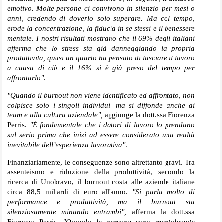
emotivo. Molte persone ci convivono in silenzio per mesi o
anni, credendo di doverlo solo superare. Ma col tempo,
erode la concentrazione, la fiducia in se stessi e il benessere
mentale. I nostri risultati mostrano che il 69% degli italiani
afferma che lo stress sta già danneggiando la propria
produttività, quasi un quarto ha pensato di lasciare il lavoro
a causa di ciò e il 16% si è già preso del tempo per
affrontarlo"
.
"Quando il burnout non viene identificato ed affrontato, non
colpisce solo i singoli individui, ma si diffonde anche ai
team e alla cultura aziendale",
aggiunge la dott.ssa Fiorenza
Perris.
"È fondamentale che i datori di lavoro lo prendano
sul serio prima che inizi ad essere considerato una realtà
inevitabile dell’esperienza lavorativa"
.
Finanziariamente, le conseguenze sono altrettanto gravi. Tra
assenteismo e riduzione della produttività, secondo la
ricerca di Unobravo, il burnout costa alle aziende italiane
circa 88,5 miliardi di euro all'anno.
"Si parla molto di
performance e produttività, ma il burnout sta
silenziosamente minando entrambi",
afferma la dott.ssa
Fiorenza Perris
. "Quando le persone sono mentalmente