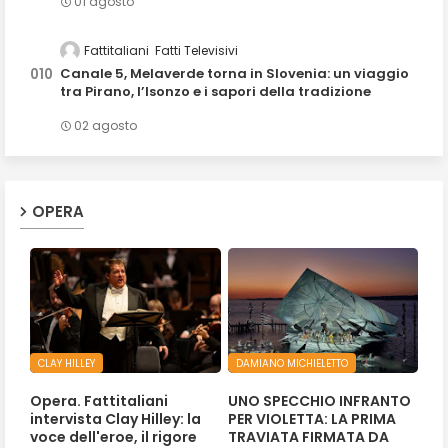
01 agosto
Fattitaliani
Fatti Televisivi
Canale 5, Melaverde torna in Slovenia: un viaggio
tra Pirano, l’Isonzo e i sapori della tradizione
02 agosto
OPERA
CLAY HILLEY
DAMIANO MICHIELETTO
Opera. Fattitaliani
UNO SPECCHIO INFRANTO
intervista Clay Hilley: la
PER VIOLETTA: LA PRIMA
voce dell'eroe, il rigore
TRAVIATA FIRMATA DA