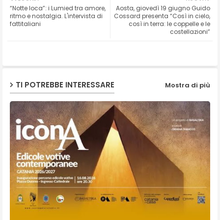
“Notte loca”: i Lumied tra amore,
Aosta, giovedì 19 giugno Guido
ter
ats
ritmo e nostalgia. L'intervista di
Cossard presenta “Così in cielo,
fattitaliani
così in terra: le coppelle e le
costellazioni”
ap
p
TI POTREBBE INTERESSARE
Mostra di più