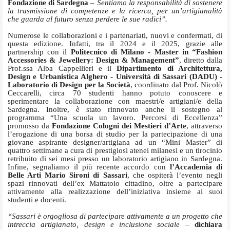
Fondazione di Sardegna
– Sentiamo la responsabilità di sostenere
la trasmissione di competenze e la ricerca, per un’artigianalità
che guarda al futuro senza perdere le sue radici”.
Numerose le collaborazioni e i partenariati, nuovi e confermati, di
questa edizione. Infatti, tra il 2024 e il 2025, grazie alle
partnership con il
Politecnico di Milano - Master in “Fashion
Accessories & Jewellery: Design & Management”
, diretto dalla
Prof.ssa Alba Cappellieri e il
Dipartimento di Architettura,
Design e Urbanistica Alghero - Università di Sassari (DADU) -
Laboratorio di Design per la Società
, coordinato dal Prof. Nicolò
Ceccarelli, circa 70 studenti hanno potuto conoscere e
sperimentare la collaborazione con maestri/e artigiani/e della
Sardegna. Inoltre, è stato rinnovato anche il sostegno al
programma “Una scuola un lavoro. Percorsi di Eccellenza”
promosso da
Fondazione Cologni dei Mestieri d’Arte
, attraverso
l’erogazione di una borsa di studio per la partecipazione di una
giovane aspirante designer/artigiana ad un “Mini Master” di
quattro settimane a cura di prestigiosi atenei milanesi e un tirocinio
retribuito di sei mesi presso un laboratorio artigiano in Sardegna.
Infine, segnaliamo il più recente accordo con
l’Accademia di
Belle Arti Mario Sironi di Sassari
, che ospiterà l’evento negli
spazi rinnovati dell’ex Mattatoio cittadino, oltre a partecipare
attivamente alla realizzazione dell’iniziativa insieme ai suoi
studenti e docenti.
“Sassari è orgogliosa di partecipare attivamente a un progetto che
intreccia artigianato, design e inclusione sociale –
dichiara