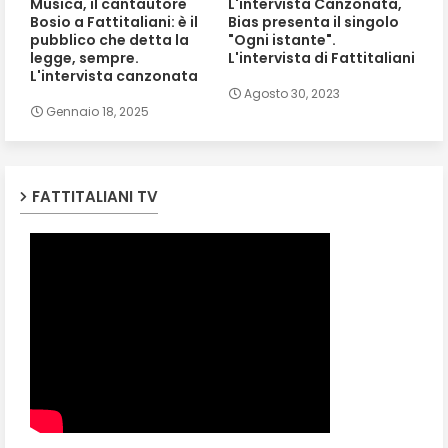
Musica, il cantautore
L'intervista Canzonata,
Bosio a Fattitaliani: è il
Bias presenta il singolo
pubblico che detta la
"Ogni istante".
legge, sempre.
L'intervista di Fattitaliani
L'intervista canzonata
Agosto 30, 2023
Gennaio 18, 2025
FATTITALIANI TV