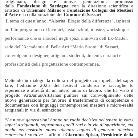
artigianato, design e nuove generazioni, promosso
dalla
Fondazione di Sardegna
con la direzione scientifica e
artistica di
Triennale Milano
e
Fondazione Cologni dei Mestieri
d’Arte
e la collaborazione del
Comune di Sassari
.
Il tema di quest’anno, “Alterità. Elogio della differenza”, ispirerà
un fitto programma di incontri, installazioni, mostre, workshop e
performance che si snoderà negli spazi rinnovati dell’Ex-Ma.ter,
sede dell’Accademia di Belle Arti “Mario Sironi” di Sassari,
coinvolgendo designer, artigiani, studenti, docenti, curatori e
professionisti della progettazione contemporanea.
Mettendo in dialogo la cultura del progetto con quella del saper
fare, l’edizione 2025 del festival condensa e raccoglie le
esperienze e attività di un intero anno di lavoro, che ha visto il
progetto ArtiJanus/ArtiJanas puntare sul coinvolgimento delle
nuove generazioni per favorire il trasferimento di competenze e
documentare con linguaggi contemporanei mestieri e micro-realtà
artigianali in via di estinzione.
“Le nuove generazioni hanno un ruolo decisivo nel tenere in vita i
saperi artigianali, soprattutto quelli rari e in via di sparizione, ma
anche nel costruire nuove alleanze capaci di generare ulteriori
espressioni creative –
afferma
Giacomo Spissu, Presidente della