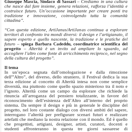
Giuseppe Mascia, Sindaco di Sassari
– Crediamo in una cultura
che nasce dal fare insieme, genera relazioni, rafforza l’identità e
costruisce futuro. Un’occasione importante per creare ponti tra
tradizione e innovazione, coinvolgendo tutta la comunità
cittadina”.
“Con questa edizione, ArtiJanus/ArtiJanas continua a esplorare
territori di confronto tra mondi diversi: il design e l’artigianato, il
sapere esperto e quello nascente, la tradizione e le pratiche del
futuro –
spiega Barbara Cadeddu, coordinatrice scientifica del
progetto
– Alterità è un invito ad ampliare lo sguardo, ad
accogliere l’altro come fonte di arricchimento reciproco, nel segno
della cultura del progetto”.
Il tema
In un’epoca segnata dall’omologazione e dalla rimozione
dell'”Altro”, del diverso, dello straniero, il Festival dedica la sua
terza edizione al concetto di Alterità intesa non come semplice
diversità, ma
piuttosto come quello spazio misterioso tra il noto e
l’ignoto. Alterità come un campo da esplorare che richiede la
rinuncia all’arroganza del pensiero totalizzante, in favore del
riconoscimento dell’esistenza dell’Altro all’interno del proprio
sistema. Da sempre il design e più in generale le discipline del
progetto, nel loro costante dialogo con diversi ambiti del sapere,
interrogano l’alterità per prefigurare scenari futuri e realizzare
artefatti che mediano la nostra relazione con il mondo. Ed è quello
che progettisti, artigiani, designer, artisti, curatori, docenti e
studenti affronteranno in questa tre giorni sassarese di