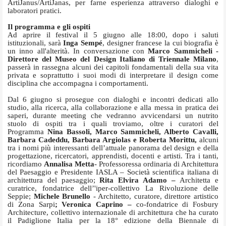
ArtiJanus/ArtiJanas, per farne esperienza attraverso dialoghi e
laboratori pratici.
Il programma e gli ospiti
Ad aprire il festival il 5
giugno
alle 18
:00
, dopo i saluti
istituzionali, sarà
Inga Sempé
, designer francese la cui biografia è
un inno all'alterità. In conversazione con
Marco Sammicheli -
Direttore del Museo del Design Italiano di Triennale Milano
,
passerà in rassegna alcuni dei capitoli fondamentali della sua vita
privata e soprattutto i suoi modi di interpretare il design come
disciplina che accompagna i comportamenti.
Dal 6 giugno si prosegue con dialoghi e incontri dedicati allo
studio, alla ricerca, alla collaborazione e alla messa in pratica dei
saperi, durante meeting che vedranno avvicendarsi un nutrito
stuolo di ospiti tra i quali troviamo, oltre i curatori del
Programma
Nina Bassoli, Marco Sammicheli, Alberto Cavalli,
Barbara Cadeddu, Barbara Argiolas e Roberta Morittu,
alcuni
tra i nomi più interessanti dell’attuale panorama del design e della
progettazione, ricercatori, apprendisti, docenti e artisti. Tra i tanti,
ricordiamo
Annalisa Metta
- Professoressa ordinaria di Architettura
del Paesaggio e Presidente IASLA – Società scientifica italiana di
architettura del paesaggio;
Rita Elvira Adamo –
Architetta e
curatrice, fondatrice dell’'iper-collettivo La Rivoluzione delle
Seppie;
Michele Brunello
- Architetto, curatore, direttore artistico
di Zona Sarpi
; Veronica Caprino –
co-fondatrice di Fosbury
Architecture, collettivo internazionale di architettura che ha curato
il Padiglione Italia per la 18° edizione della Biennale di