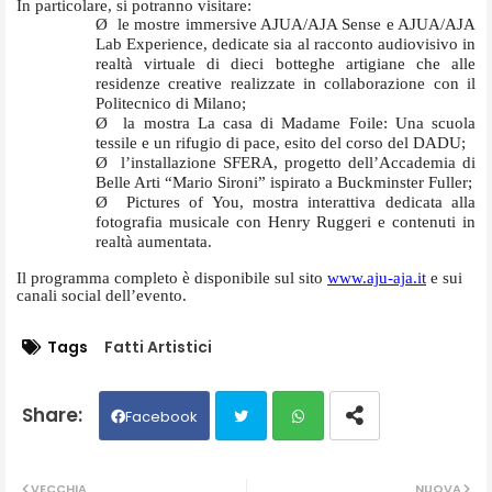
In particolare, si potranno visitare:
Ø
le mostre immersive AJUA/AJA Sense e AJUA/AJA
Lab Experience, dedicate sia al racconto audiovisivo in
realtà virtuale di dieci botteghe artigiane che alle
residenze creative realizzate in collaborazione con il
Politecnico di Milano;
Ø
la mostra La casa di Madame Foile: Una scuola
tessile e un rifugio di pace, esito del corso del DADU;
Ø
l’installazione SFERA, progetto dell’Accademia di
Belle Arti “Mario Sironi” ispirato a Buckminster Fuller;
Ø
Pictures of You, mostra interattiva dedicata alla
fotografia musicale con Henry Ruggeri e contenuti in
realtà aumentata.
Il programma completo è disponibile sul sito
www.aju-aja.it
e sui
canali social dell’evento.
Tags
Fatti Artistici
Facebook
Twit
Wh
VECCHIA
NUOVA