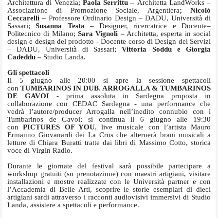
Architettura di Venezia;
Paola Serrittu –
Architetta LandWorks –
Associazione di Promozione Sociale, Argentiera
; Nicolò
Ceccarelli –
Professore Ordinario Design – DADU, Università di
Sassari;
Susanna Testa
– Designer, ricercatrice e Docente–
Politecnico di Milano;
Sara Vignoli
– Architetta, esperta in social
design e design del prodotto - Docente corso di Design dei Servizi
– DADU, Università di Sassari;
Vittoria Soddu e Giorgia
Cadeddu
– Studio Landa
.
Gli spettacoli
Il 5 giugno
alle 20:00
si apre la sessione spettacoli
con
TUMBARINOS IN DUB. ARROGALLA & TUMBARINOS
DE GAVOI
- prima assoluta in Sardegna proposta in
collaborazione con CEDAC Sardegna - una performance che
vedrà l’autore/producer Arrogalla nell’inedito connubio con i
Tumbarinos de Gavoi; si continua il
6
giugno
alle 19:30
con
PICTURES OF YOU
, live musicale con l’artista Mauro
Ermanno Giovanardi dei La Crus che alternerà brani musicali a
letture di Chiara Buratti tratte dai libri di Massimo Cotto, storica
voce di Virgin Radio.
Durante le giornate del festival sarà possibile partecipare a
workshop gratuiti (su prenotazione) con maestri artigiani, visitare
installazioni e mostre realizzate con le Università partner e con
l’Accademia di Belle Arti, scoprire le storie esemplari di dieci
artigiani sardi attraverso i racconti audiovisivi immersivi di Studio
Landa, assistere a spettacoli e performance.