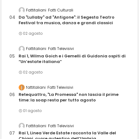
Fattitaliani
Fatti Culturali
Da "Lullaby" ad "Antigone": il Segesta Teatro
Festival tra musica, danza e grandi classici
02 agosto
Fattitaliani
Fatti Televisivi
Rai 1, Wilma Goich e i Gemelli di Guidonia ospiti di
“Un’estate italiana”
02 agosto
fattitaliani
Fatti Televisivi
Retequattro, "La Promessa" non lascia il prime
time: la soap resta per tutto agosto
01 agosto
Fattitaliani
Fatti Televisivi
Rai 1, Linea Verde Estate racconta la Valle del
Chiani, cuore autentico dell’Umbria