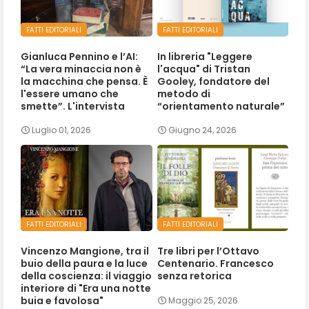
FATTI EDITORIALI
FATTI EDITORIALI
Gianluca Pennino e l’AI:
In libreria "Leggere
“La vera minaccia non è
l'acqua" di Tristan
la macchina che pensa. È
Gooley, fondatore del
l'essere umano che
metodo di
smette”. L'intervista
“orientamento naturale”
Luglio 01, 2026
Giugno 24, 2026
FATTI EDITORIALI
FATTI EDITORIALI
Vincenzo Mangione, tra il
Tre libri per l’Ottavo
buio della paura e la luce
Centenario. Francesco
della coscienza: il viaggio
senza retorica
interiore di "Era una notte
buia e favolosa"
Maggio 25, 2026