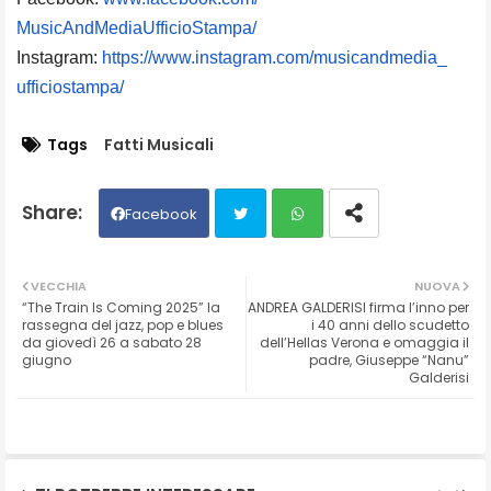
MusicAndMediaUfficioStampa/
Instagram:
https://www.
instagram.com/musicandmedia_
ufficiostampa/
Tags
Fatti Musicali
Facebook
Twit
Wh
VECCHIA
NUOVA
“The Train Is Coming 2025” la
ANDREA GALDERISI firma l’inno per
ter
ats
rassegna del jazz, pop e blues
i 40 anni dello scudetto
da giovedì 26 a sabato 28
dell’Hellas Verona e omaggia il
giugno
padre, Giuseppe “Nanu”
ap
Galderisi
p