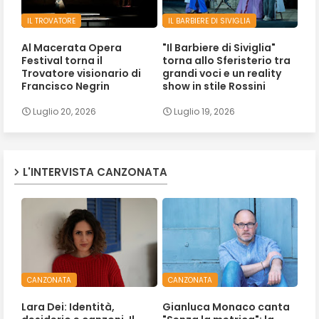
IL TROVATORE
IL BARBIERE DI SIVIGLIA
Al Macerata Opera
"Il Barbiere di Siviglia"
Festival torna il
torna allo Sferisterio tra
Trovatore visionario di
grandi voci e un reality
Francisco Negrin
show in stile Rossini
Luglio 20, 2026
Luglio 19, 2026
L'INTERVISTA CANZONATA
CANZONATA
CANZONATA
Lara Dei: Identità,
Gianluca Monaco canta