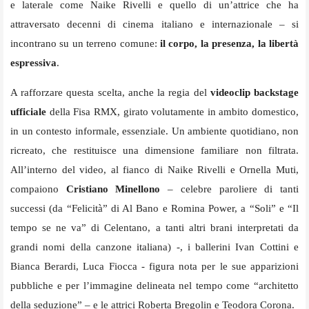
e laterale come Naike Rivelli e quello di un’attrice che ha
attraversato decenni di cinema italiano e internazionale – si
incontrano su un terreno comune:
il corpo, la presenza, la libertà
espressiva
.
A rafforzare questa scelta, anche la regia del
videoclip backstage
ufficiale
della Fisa RMX, girato volutamente in ambito domestico,
in un contesto informale, essenziale. Un ambiente quotidiano, non
ricreato, che restituisce una dimensione familiare non filtrata.
All’interno del video, al fianco di Naike Rivelli e Ornella Muti,
compaiono
Cristiano Minellono
– celebre paroliere di tanti
successi (da “Felicità” di Al Bano e Romina Power, a “Soli” e “Il
tempo se ne va” di Celentano, a tanti altri brani interpretati da
grandi nomi della canzone italiana) -, i ballerini Ivan Cottini e
Bianca Berardi, Luca Fiocca - figura nota per le sue apparizioni
pubbliche e per l’immagine delineata nel tempo come “architetto
della seduzione” – e le attrici Roberta Bregolin e Teodora Corona.