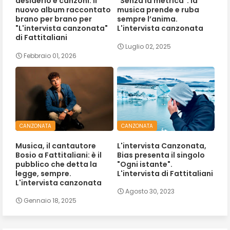
desiderio e canzoni. Il
"Senza la metrica": la
nuovo album raccontato
musica prende e ruba
brano per brano per
sempre l’anima.
"L'intervista canzonata"
L'intervista canzonata
di Fattitaliani
Luglio 02, 2025
Febbraio 01, 2026
CANZONATA
CANZONATA
Musica, il cantautore
L'intervista Canzonata,
Bosio a Fattitaliani: è il
Bias presenta il singolo
pubblico che detta la
"Ogni istante".
legge, sempre.
L'intervista di Fattitaliani
L'intervista canzonata
Agosto 30, 2023
Gennaio 18, 2025