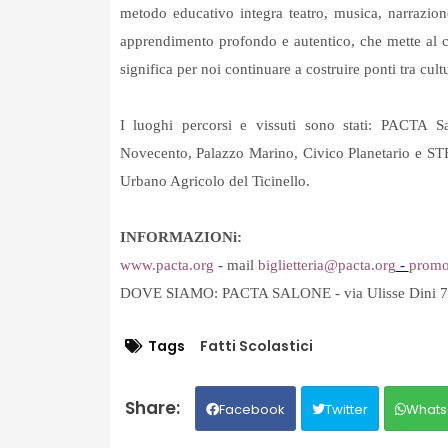
metodo educativo integra teatro, musica, narrazion
apprendimento profondo e autentico, che mette al c
significa per noi continuare a costruire ponti tra cul
I luoghi percorsi e vissuti sono stati: PACTA 
Novecento, Palazzo Marino, Civico Planetario e STE
Urbano Agricolo del Ticinello.
INFORMAZIONi:
www.pacta.org
-
mail
bigliette
ria@pacta.org
-
prom
DOVE SIAMO: PACTA SALONE - via Ulisse Dini 7
Tags
Fatti Scolastici
Facebook
Twitter
Whats