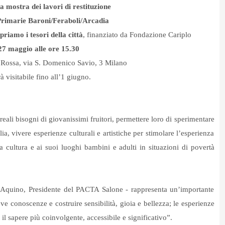
a mostra dei lavori di restituzione
 Primarie Baroni/Feraboli/Arcadia
iamo i tesori della città
, finanziato da Fondazione Cariplo
27 maggio alle ore 15.30
a Rossa, via S. Domenico Savio, 3 Milano
à visitabile fino all’1 giugno.
eali bisogni di giovanissimi fruitori, permettere loro di sperimentare
a, vivere esperienze culturali e artistiche per stimolare l’esperienza
a cultura e ai suoi luoghi bambini e adulti in situazioni di povertà
D’Aquino, Presidente del PACTA Salone - rappresenta un’importante
ove conoscenze e costruire sensibilità, gioia e bellezza; le esperienze
 il sapere più coinvolgente, accessibile e significativo”.