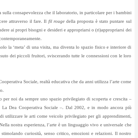
a sulla consapevolezza che il laboratorio, in particolare per i bambini
ere attraverso il fare. Il
fil rouge
della proposta è stato puntare sul
ndere ai propri bisogni e desideri e appropriarsi o (ri)appropriarsi dei
ori contemporaneamente.
olo la ‘meta’ di una visita, ma diventa lo spazio fisico e interiore di
suto dei piccoli fruitori, sviscerando tutte le connessioni con le loro
ooperativa Sociale, realtà educativa che da anni utilizza l’arte come
o.
ono per noi da sempre uno spazio privilegiato di scoperta e crescita –
 di La Dea Cooperativa Sociale –. Dal 2002, e in modo ancora più
i utilizzare le arti come veicolo privilegiato per gli apprendimenti,
Nella nostra esperienza, l’arte è un linguaggio vivo e universale che
, stimolando curiosità, senso critico, emozioni e relazioni. Il nostro