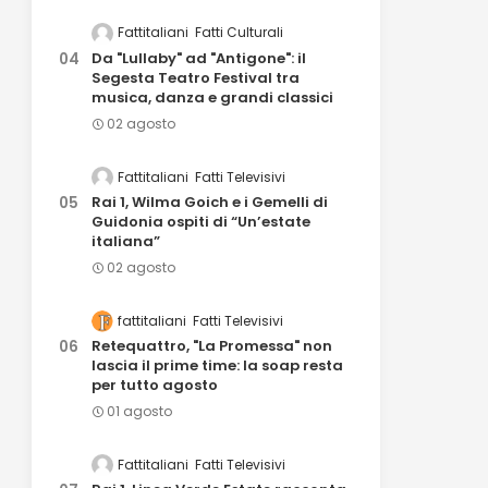
Fattitaliani
Fatti Culturali
Da "Lullaby" ad "Antigone": il
Segesta Teatro Festival tra
musica, danza e grandi classici
02 agosto
Fattitaliani
Fatti Televisivi
Rai 1, Wilma Goich e i Gemelli di
Guidonia ospiti di “Un’estate
italiana”
02 agosto
fattitaliani
Fatti Televisivi
Retequattro, "La Promessa" non
lascia il prime time: la soap resta
per tutto agosto
01 agosto
Fattitaliani
Fatti Televisivi