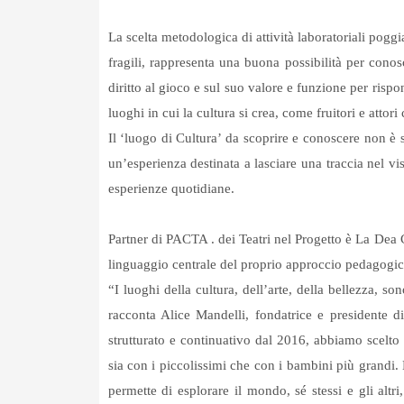
La scelta metodologica di attività laboratoriali poggi
fragili, rappresenta una buona possibilità per conosc
diritto al gioco e sul suo valore e funzione per rispo
luoghi in cui la cultura si crea, come fruitori e att
Il ‘luogo di Cultura’ da scoprire e conoscere non è s
un’esperienza destinata a lasciare una traccia nel vis
esperienze quotidiane.
Partner di PACTA . dei Teatri nel Progetto è La Dea C
linguaggio centrale del proprio approccio pedagogic
“I luoghi della cultura, dell’arte, della bellezza, s
racconta Alice Mandelli, fondatrice e presidente
strutturato e continuativo dal 2016, abbiamo scelto d
sia con i piccolissimi che con i bambini più grandi. 
permette di esplorare il mondo, sé stessi e gli altri