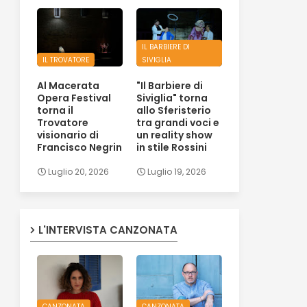
IL BARBIERE DI
IL TROVATORE
SIVIGLIA
Al Macerata
"Il Barbiere di
Opera Festival
Siviglia" torna
torna il
allo Sferisterio
Trovatore
tra grandi voci e
visionario di
un reality show
Francisco Negrin
in stile Rossini
Luglio 20, 2026
Luglio 19, 2026
L'INTERVISTA CANZONATA
CANZONATA
CANZONATA