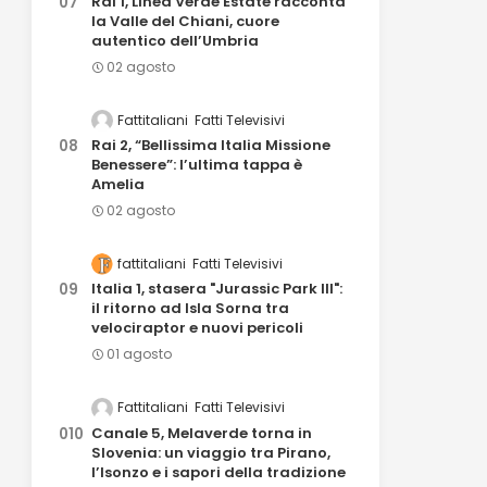
Rai 1, Linea Verde Estate racconta
la Valle del Chiani, cuore
autentico dell’Umbria
02 agosto
Fattitaliani
Fatti Televisivi
Rai 2, “Bellissima Italia Missione
Benessere”: l’ultima tappa è
Amelia
02 agosto
fattitaliani
Fatti Televisivi
Italia 1, stasera "Jurassic Park III":
il ritorno ad Isla Sorna tra
velociraptor e nuovi pericoli
01 agosto
Fattitaliani
Fatti Televisivi
Canale 5, Melaverde torna in
Slovenia: un viaggio tra Pirano,
l’Isonzo e i sapori della tradizione