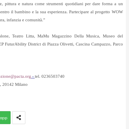
e, pittura e natura come strumenti quotidiani per dare forma a un
entro il bambino e la sua esperienza. Partecipare al progetto WOW
tura, infanzia e comunità.”
Salone, Teatro Litta, MaMu Magazzino Della Musica, Museo del
P FuturAbility District di Piazza Olivetti, Cascina Campazzo, Parco
ozione@
pacta.org
-
tel. 0236503740
, 20142 Milano
app