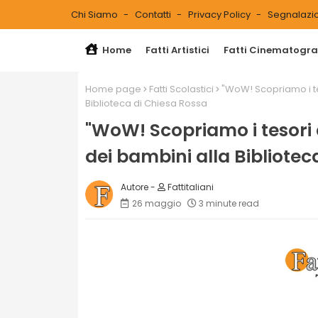
Chi Siamo
Contatti
Privacy Policy
Segnalazio
Home
Fatti Artistici
Fatti Cinematograf
Home page
Fatti Scolastici
"WoW! Scopriamo i tes
Biblioteca di Chiesa Rossa
"WoW! Scopriamo i tesori d
dei bambini alla Bibliotec
Fattitaliani
26 maggio
3 minute read