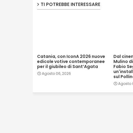
TI POTREBBE INTERESSARE
Catania, con IconA 2026 nuove
Dal cinem
edicole votive contemporanee
Mulino di
per il giubileo di Sant’Agata
Fabio Se
un'insta
Agosto 06, 2026
sul Polli
Agosto 