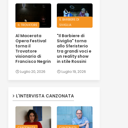
IL BARBIERE DI
IL TROVATORE
SIVIGLIA
Al Macerata
"Il Barbiere di
Opera Festival
Siviglia" torna
torna il
allo Sferisterio
Trovatore
tra grandi voci e
visionario di
un reality show
Francisco Negrin
in stile Rossini
Luglio 20, 2026
Luglio 19, 2026
L'INTERVISTA CANZONATA
CANZONATA
CANZONATA