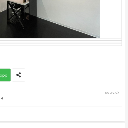
app
NUOVA
 e