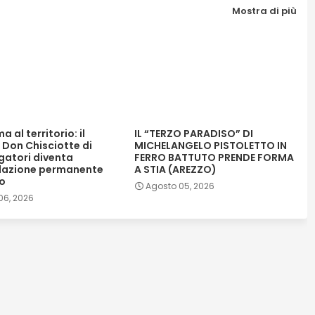
Mostra di più
a al territorio: il
IL “TERZO PARADISO” DI
 Don Chisciotte di
MICHELANGELO PISTOLETTO IN
gatori diventa
FERRO BATTUTO PRENDE FORMA
llazione permanente
A STIA (AREZZO)
no
Agosto 05, 2026
06, 2026