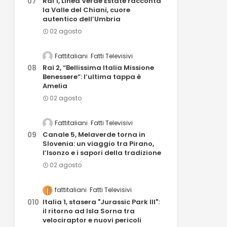
Rai 1, Linea Verde Estate racconta
la Valle del Chiani, cuore
autentico dell’Umbria
02 agosto
Fattitaliani
Fatti Televisivi
Rai 2, “Bellissima Italia Missione
Benessere”: l’ultima tappa è
Amelia
02 agosto
Fattitaliani
Fatti Televisivi
Canale 5, Melaverde torna in
Slovenia: un viaggio tra Pirano,
l’Isonzo e i sapori della tradizione
02 agosto
fattitaliani
Fatti Televisivi
Italia 1, stasera "Jurassic Park III":
il ritorno ad Isla Sorna tra
velociraptor e nuovi pericoli