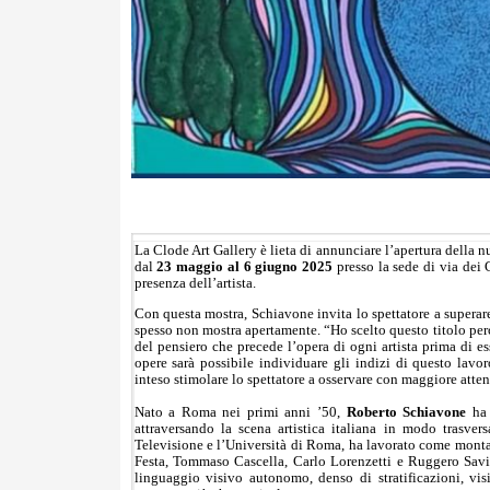
La Clode Art Gallery è lieta di annunciare l’apertura della 
dal
23 maggio al 6 giugno 2025
presso la sede di via dei G
presenza dell’artista.
Con questa mostra, Schiavone invita lo spettatore a superare l
spesso non mostra apertamente. “Ho scelto questo titolo perc
del pensiero che precede l’opera di ogni artista prima di ess
opere sarà possibile individuare gli indizi di questo lavor
inteso stimolare lo spettatore a osservare con maggiore atte
Nato a Roma nei primi anni ’50,
Roberto Schiavone
ha 
attraversando la scena artistica italiana in modo trasve
Televisione e l’Università di Roma, ha lavorato come montat
Festa, Tommaso Cascella, Carlo Lorenzetti e Ruggero Savin
linguaggio visivo autonomo, denso di stratificazioni, vi