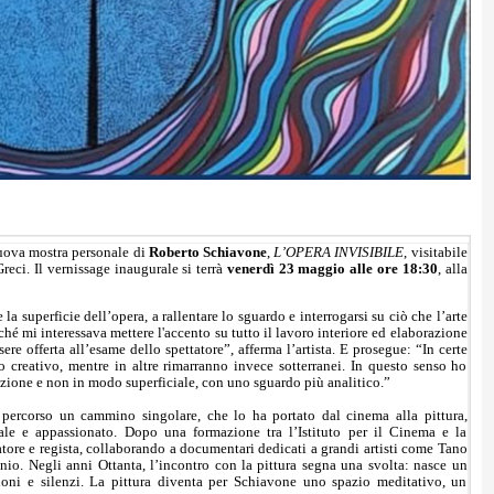
nuova mostra personale di
Roberto Schiavone
,
L’OPERA INVISIBILE
, visitabile
reci. Il vernissage inaugurale si terrà
venerdì 23 maggio alle ore 18:30
, alla
a superficie dell’opera, a rallentare lo sguardo e interrogarsi su ciò che l’arte
hé mi interessava mettere l'accento su tutto il lavoro interiore ed elaborazione
ere offerta all’esame dello spettatore”, afferma l’artista. E prosegue: “In certe
o creativo, mentre in altre rimarranno invece sotterranei. In questo senso ho
nzione e non in modo superficiale, con uno sguardo più analitico.”
percorso un cammino singolare, che lo ha portato dal cinema alla pittura,
rsale e appassionato. Dopo una formazione tra l’Istituto per il Cinema e la
ore e regista, collaborando a documentari dedicati a grandi artisti come Tano
io. Negli anni Ottanta, l’incontro con la pittura segna una svolta: nasce un
sioni e silenzi. La pittura diventa per Schiavone uno spazio meditativo, un