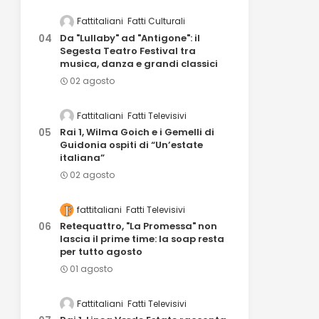
Fattitaliani
Fatti Culturali
Da "Lullaby" ad "Antigone": il
Segesta Teatro Festival tra
musica, danza e grandi classici
02 agosto
Fattitaliani
Fatti Televisivi
Rai 1, Wilma Goich e i Gemelli di
Guidonia ospiti di “Un’estate
italiana”
02 agosto
fattitaliani
Fatti Televisivi
Retequattro, "La Promessa" non
lascia il prime time: la soap resta
per tutto agosto
01 agosto
Fattitaliani
Fatti Televisivi