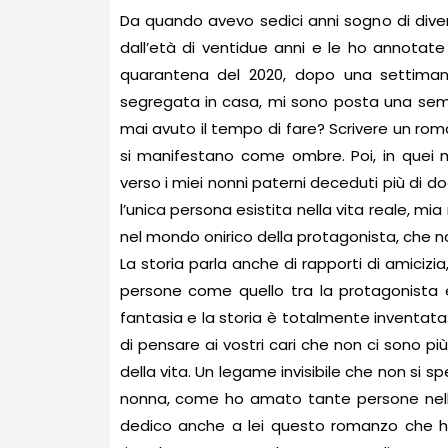
Da quando avevo sedici anni sogno di divent
dall’età di ventidue anni e le ho annotate 
quarantena del 2020, dopo una settimana 
segregata in casa, mi sono posta una sem
mai avuto il tempo di fare? Scrivere un roma
si manifestano come ombre. Poi, in quei m
verso i miei nonni paterni deceduti più di dodi
l’unica persona esistita nella vita reale, m
nel mondo onirico della protagonista, che non
La storia parla anche di rapporti di amicizi
persone come quello tra la protagonista 
fantasia e la storia è totalmente inventata
di pensare ai vostri cari che non ci sono p
della vita. Un legame invisibile che non si 
nonna, come ho amato tante persone nella
dedico anche a lei questo romanzo che ha