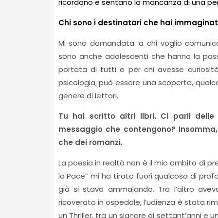
ricordano e sentano la mancanza di una per
Chi sono i destinatari che hai immaginat
Mi sono domandata: a chi voglio comunicar
sono anche adolescenti che hanno la passion
portata di tutti e per chi avesse curiosi
psicologia, può essere una scoperta, qualcosa
genere di lettori.
Tu hai scritto altri libri. Ci parli de
messaggio che contengono? Insomma, rac
che dei romanzi.
La poesia in realtà non è il mio ambito di pre
la Pace” mi ha tirato fuori qualcosa di pr
già si stava ammalando. Tra l’altro ave
ricoverato in ospedale, l’udienza è stata r
un Thriller, tra un signore di settant’anni e 