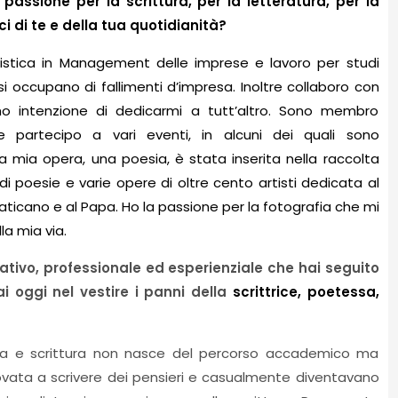
 passione per la scrittura, per la letteratura, per la
i di te e della tua quotidianità?
listica in Management delle imprese e lavoro per studi
si occupano di fallimenti d’impresa. Inoltre collaboro con
ho intenzione di dedicarmi a tutt’altro. Sono membro
 partecipo a vari eventi, in alcuni dei quali sono
a mia opera, una poesia, è stata inserita nella raccolta
di poesie e varie opere di oltre cento artisti dedicata al
icano e al Papa. Ho la passione per la fotografia che mi
a mia via.
tivo, professionale ed esperienziale che hai seguito
i oggi nel vestire i panni della
scrittrice, poetessa,
tura e scrittura non nasce del percorso accademico ma
vata a scrivere dei pensieri e casualmente diventavano