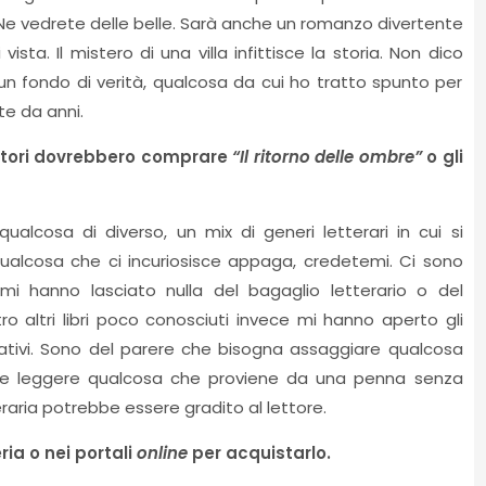
Ne vedrete delle belle. Sarà anche un romanzo divertente
ista. Il mistero di una villa infittisce la storia. Non dico
 un fondo di verità, qualcosa da cui ho tratto spunto per
te da anni.
lettori dovrebbero comprare
“Il ritorno delle ombre”
o gli
ualcosa di diverso, un mix di generi letterari in cui si
qualcosa che ci incuriosisce appaga, credetemi. Ci sono
 mi hanno lasciato nulla del bagaglio letterario o del
 altri libri poco conosciuti invece mi hanno aperto gli
ativi. Sono del parere che bisogna assaggiare qualcosa
rse leggere qualcosa che proviene da una penna senza
ria potrebbe essere gradito al lettore.
ria o nei portali
online
per acquistarlo.