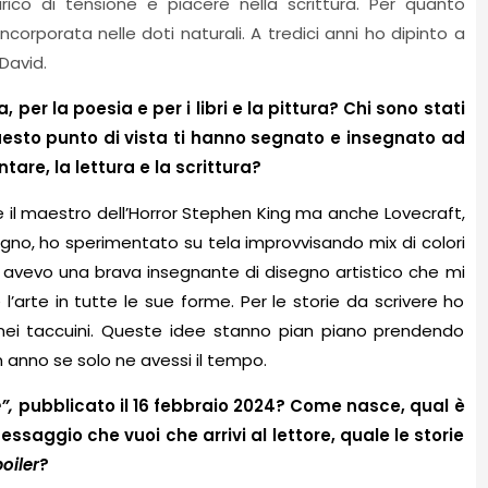
arico di tensione e piacere nella scrittura. Per quanto
ncorporata nelle doti naturali. A tredici anni ho dipinto a
David.
 per la poesia e per i libri
e la pittura?
Chi sono stati
 questo punto di vista ti hanno segnato e insegnato ad
ntare, la lettura e la scrittura?
are il maestro dell’Horror Stephen King ma anche Lovecraft,
segno, ho sperimentato su tela improvvisando mix di colori
 avevo una brava insegnante di disegno artistico che mi
arte in tutte le sue forme. Per le storie da scrivere ho
 nei taccuini. Queste idee stanno pian piano prendendo
un anno se solo ne avessi il tempo.
e”,
pubblicato il 16 febbraio 2024
? Come nasce, qual è
essaggio che vuoi che arrivi al lettore, quale le storie
oiler
?