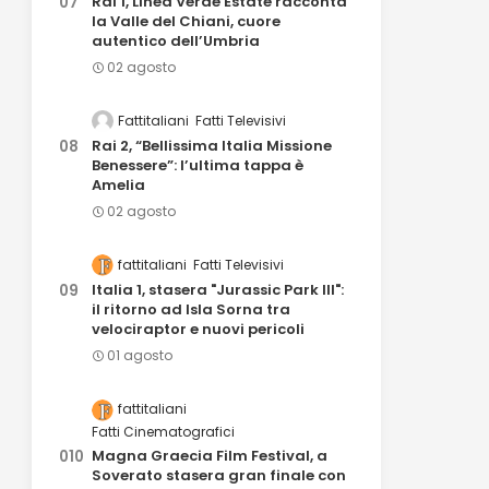
Rai 1, Linea Verde Estate racconta
la Valle del Chiani, cuore
autentico dell’Umbria
02 agosto
Fattitaliani
Fatti Televisivi
Rai 2, “Bellissima Italia Missione
Benessere”: l’ultima tappa è
Amelia
02 agosto
fattitaliani
Fatti Televisivi
Italia 1, stasera "Jurassic Park III":
il ritorno ad Isla Sorna tra
velociraptor e nuovi pericoli
01 agosto
fattitaliani
Fatti Cinematografici
Magna Graecia Film Festival, a
Soverato stasera gran finale con