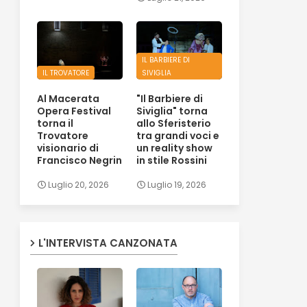
IL BARBIERE DI
IL TROVATORE
SIVIGLIA
Al Macerata
"Il Barbiere di
Opera Festival
Siviglia" torna
torna il
allo Sferisterio
Trovatore
tra grandi voci e
visionario di
un reality show
Francisco Negrin
in stile Rossini
Luglio 20, 2026
Luglio 19, 2026
L'INTERVISTA CANZONATA