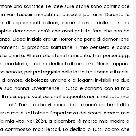
are una scrittrice. Le idee sulle storie sono cominciate
in vari taccuini rimasti nei cassetti per anni. Durante la
di esperimenti culinari, come il resto delle persone
plice domanda: cos’è che avrei potuto fare che non ho
nzo. L’idea iniziale era un Horror che parla di demoni che
omenti, di profonda solitudine, il mio pensiero è corso
ci anni fa. Allora nella storia ho inserito, tra i personaggi,
ia nonna Maria, a cui ho dedicato il romanzo. Nonna appare
 sono io, per proteggerla nella lotta tra il bene e il male.
a, di amore, debolezze umane e di legami invisibili tra due
e sua nonna. Ovviamente il tutto è condito con la mia
. Il messaggio vuol essere il seguente: non smettete mai
iù perché l’amore che vi hanno dato rimarrà anche al di là
spezza mai e sottolineo l’importanza dei ricordi. Amavo mia
 mia vita. Nel 2024, a dicembre, è morta mia madre e
 commosso molti lettori. Lo dedico a tutti coloro che