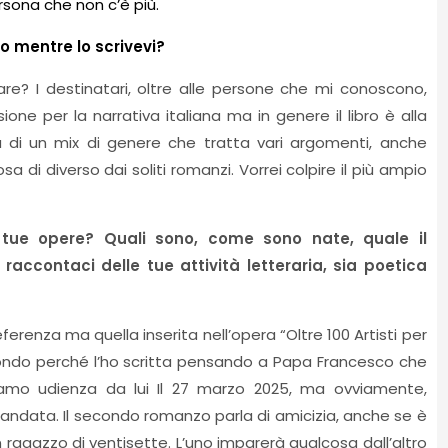
sona che non c’è più.
o mentre lo scrivevi?
e? I destinatari, oltre alle persone che mi conoscono,
e per la narrativa italiana ma in genere il libro è alla
tà di un mix di genere che tratta vari argomenti, anche
 di diverso dai soliti romanzi. Vorrei colpire il più ampio
lle tue opere? Quali sono, come sono nate, quale il
contaci delle tue attività letteraria, sia poetica
ferenza ma quella inserita nell’opera “Oltre 100 Artisti per
ofondo perché l’ho scritta pensando a Papa Francesco che
vamo udienza da lui Il 27 marzo 2025, ma ovviamente,
imandata. Il secondo romanzo parla di amicizia, anche se è
un ragazzo di ventisette. L’uno imparerà qualcosa dall’altro