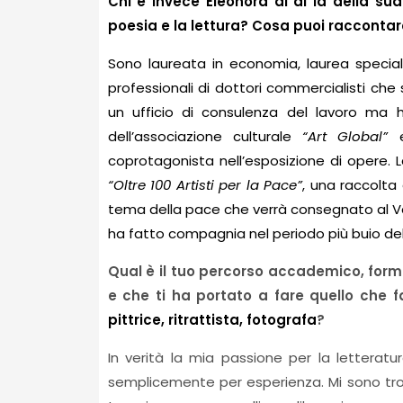
Chi è invece Eleonora al di là della sua
poesia e la lettura? Cosa puoi raccontarc
Sono laureata in economia, laurea specia
professionali di dottori commercialisti che 
un ufficio di consulenza del lavoro ma 
dell’associazione culturale
“Art Global”
e
coprotagonista nell’esposizione di opere. L
“Oltre 100 Artisti per la Pace”
, una raccolta 
tema della pace che verrà consegnato al Vat
ha fatto compagnia nel periodo più buio dell
Qual è il tuo percorso accademico, forma
e che ti ha portato a fare quello che fa
pittrice, ritrattista, fotografa
?
In verità la mia passione per la lettera
semplicemente per esperienza. Mi sono tro