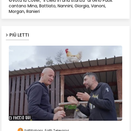
©Vota la Cover, "Il cielo in una stanza" di Gino Paoli:
cantano Mina, Battiato, Nannini, Giorgia, Vanoni,
Morgan, Ranieri
PIÙ LETTI
fattitaliani
Fatti Televisivi