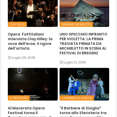
CLAY HILLEY
DAMIANO MICHIELETTO
Opera. Fattitaliani
UNO SPECCHIO INFRANTO
intervista Clay Hilley: la
PER VIOLETTA: LA PRIMA
voce dell'eroe, il rigore
TRAVIATA FIRMATA DA
dell'artista
MICHIELETTO IN SCENA AL
FESTIVAL DI BREGENZ
Luglio 29, 2026
Luglio 21, 2026
IL TROVATORE
IL BARBIERE DI SIVIGLIA
Al Macerata Opera
"Il Barbiere di Siviglia"
Festival torna il
torna allo Sferisterio tra