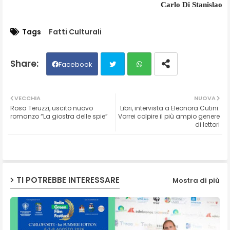
Carlo Di Stanislao
Tags
Fatti Culturali
Facebook
Twit
Wh
VECCHIA
NUOVA
Rosa Teruzzi, uscito nuovo
Libri, intervista a Eleonora Cutini:
ter
ats
romanzo “La giostra delle spie”
Vorrei colpire il più ampio genere
di lettori
ap
p
TI POTREBBE INTERESSARE
Mostra di più