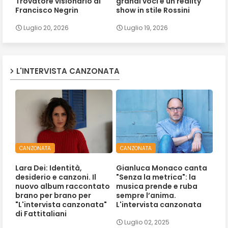
Trovatore visionario di
grandi voci e un reality
Francisco Negrin
show in stile Rossini
Luglio 20, 2026
Luglio 19, 2026
L'INTERVISTA CANZONATA
CANZONATA
CANZONATA
Lara Dei: Identità,
Gianluca Monaco canta
desiderio e canzoni. Il
"Senza la metrica": la
nuovo album raccontato
musica prende e ruba
brano per brano per
sempre l’anima.
"L'intervista canzonata"
L'intervista canzonata
di Fattitaliani
Luglio 02, 2025