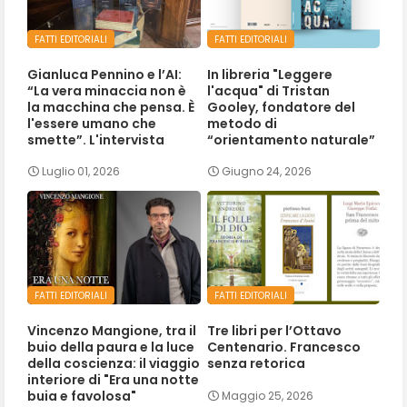
FATTI EDITORIALI
FATTI EDITORIALI
Gianluca Pennino e l’AI:
In libreria "Leggere
“La vera minaccia non è
l'acqua" di Tristan
la macchina che pensa. È
Gooley, fondatore del
l'essere umano che
metodo di
smette”. L'intervista
“orientamento naturale”
Luglio 01, 2026
Giugno 24, 2026
FATTI EDITORIALI
FATTI EDITORIALI
Vincenzo Mangione, tra il
Tre libri per l’Ottavo
buio della paura e la luce
Centenario. Francesco
della coscienza: il viaggio
senza retorica
interiore di "Era una notte
buia e favolosa"
Maggio 25, 2026