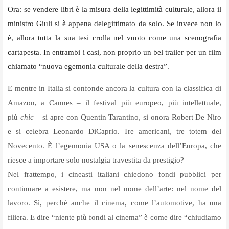
Ora: se vendere libri è la misura della legittimità culturale, allora il
ministro Giuli si è appena delegittimato da solo. Se invece non lo
è, allora tutta la sua tesi crolla nel vuoto come una scenografia
cartapesta. In entrambi i casi, non proprio un bel trailer per un film
chiamato “nuova egemonia culturale della destra”.
E mentre in Italia si confonde ancora la cultura con la classifica di
Amazon, a Cannes – il festival più europeo, più intellettuale,
più
chic
– si apre con Quentin Tarantino, si onora Robert De Niro
e si celebra Leonardo DiCaprio. Tre americani, tre totem del
Novecento. È l’egemonia USA o la senescenza dell’Europa, che
riesce a importare solo nostalgia travestita da prestigio?
Nel frattempo, i cineasti italiani chiedono fondi pubblici per
continuare a esistere, ma non nel nome dell’arte: nel nome del
lavoro. Sì, perché anche il cinema, come l’automotive, ha una
filiera. E dire “niente più fondi al cinema” è come dire “chiudiamo