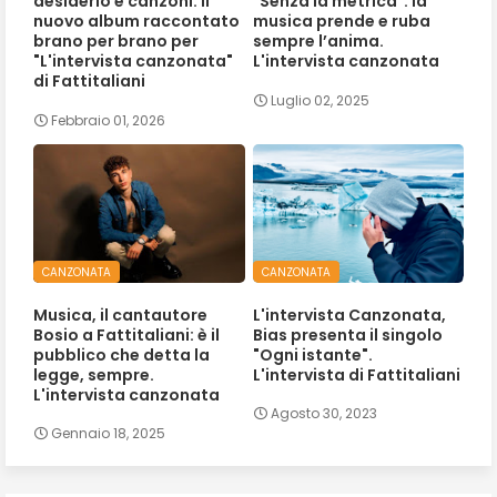
desiderio e canzoni. Il
"Senza la metrica": la
nuovo album raccontato
musica prende e ruba
brano per brano per
sempre l’anima.
"L'intervista canzonata"
L'intervista canzonata
di Fattitaliani
Luglio 02, 2025
Febbraio 01, 2026
CANZONATA
CANZONATA
Musica, il cantautore
L'intervista Canzonata,
Bosio a Fattitaliani: è il
Bias presenta il singolo
pubblico che detta la
"Ogni istante".
legge, sempre.
L'intervista di Fattitaliani
L'intervista canzonata
Agosto 30, 2023
Gennaio 18, 2025