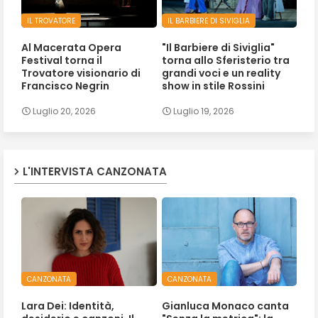
IL TROVATORE
IL BARBIERE DI SIVIGLIA
Al Macerata Opera
"Il Barbiere di Siviglia"
Festival torna il
torna allo Sferisterio tra
Trovatore visionario di
grandi voci e un reality
Francisco Negrin
show in stile Rossini
Luglio 20, 2026
Luglio 19, 2026
L'INTERVISTA CANZONATA
CANZONATA
CANZONATA
Lara Dei: Identità,
Gianluca Monaco canta