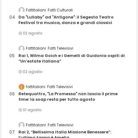
Fattitaliani
Fatti Culturali
Da "Lullaby" ad "Antigone": il Segesta Teatro
Festival tra musica, danza e grandi classici
02 agosto
Fattitaliani
Fatti Televisivi
Rai 1, Wilma Goich e i Gemelli di Guidonia ospiti di
“Un’estate italiana”
02 agosto
fattitaliani
Fatti Televisivi
Retequattro, "La Promessa" non lascia il prime
time: la soap resta per tutto agosto
01 agosto
Fattitaliani
Fatti Televisivi
Rai 2, “Bellissima Italia Missione Benessere”:
l’ultima tappa è Amelia