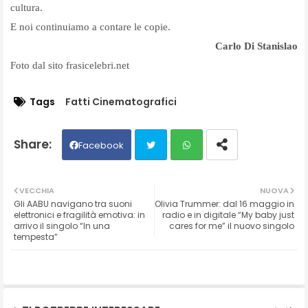
cultura.
E noi continuiamo a contare le copie.
Carlo Di Stanislao
Foto dal sito frasicelebri.net
Tags
Fatti Cinematografici
Facebook
Twit
Wh
VECCHIA
NUOVA
Gli AABU navigano tra suoni
Olivia Trummer: dal 16 maggio in
ter
ats
elettronici e fragilità emotiva: in
radio e in digitale “My baby just
arrivo il singolo “In una
cares for me” il nuovo singolo
tempesta”
ap
p