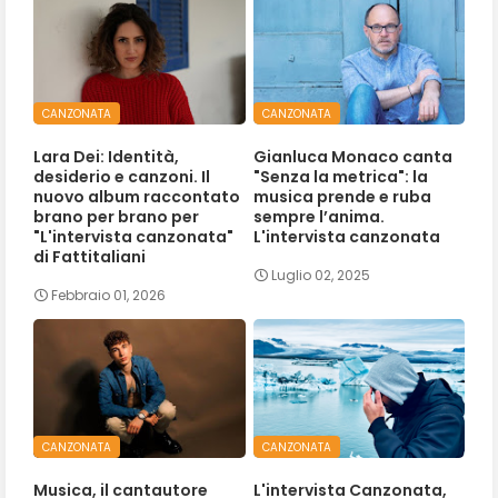
CANZONATA
CANZONATA
Lara Dei: Identità,
Gianluca Monaco canta
desiderio e canzoni. Il
"Senza la metrica": la
nuovo album raccontato
musica prende e ruba
brano per brano per
sempre l’anima.
"L'intervista canzonata"
L'intervista canzonata
di Fattitaliani
Luglio 02, 2025
Febbraio 01, 2026
CANZONATA
CANZONATA
Musica, il cantautore
L'intervista Canzonata,