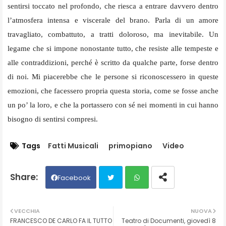
sentirsi toccato nel profondo, che riesca a entrare davvero dentro
l’atmosfera intensa e viscerale del brano. Parla di un amore
travagliato, combattuto, a tratti doloroso, ma inevitabile. Un
legame che si impone nonostante tutto, che resiste alle tempeste e
alle contraddizioni, perché è scritto da qualche parte, forse dentro
di noi. Mi piacerebbe che le persone si riconoscessero in queste
emozioni, che facessero propria questa storia, come se fosse anche
un po’ la loro, e che la portassero con sé nei momenti in cui hanno
bisogno di sentirsi compresi.
Tags
Fatti Musicali
primopiano
Video
Facebook
Twit
Wh
VECCHIA
NUOVA
FRANCESCO DE CARLO FA IL TUTTO
Teatro di Documenti, giovedì 8
ter
ats