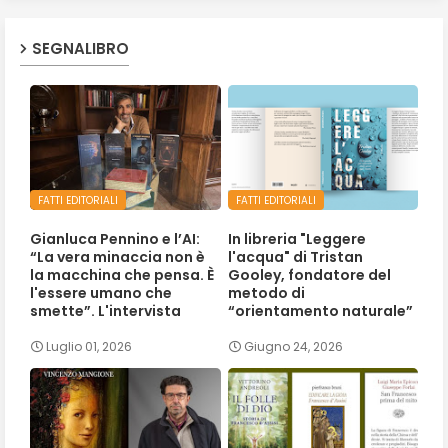
SEGNALIBRO
FATTI EDITORIALI
FATTI EDITORIALI
Gianluca Pennino e l’AI:
In libreria "Leggere
“La vera minaccia non è
l'acqua" di Tristan
la macchina che pensa. È
Gooley, fondatore del
l'essere umano che
metodo di
smette”. L'intervista
“orientamento naturale”
Luglio 01, 2026
Giugno 24, 2026