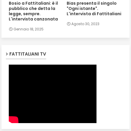
Bosio a Fattitaliani: è il
Bias presenta il singolo
pubblico che detta la
"Ogni istante".
legge, sempre.
L'intervista di Fattitaliani
L'intervista canzonata
Agosto 30, 2023
Gennaio 18, 2025
FATTITALIANI TV