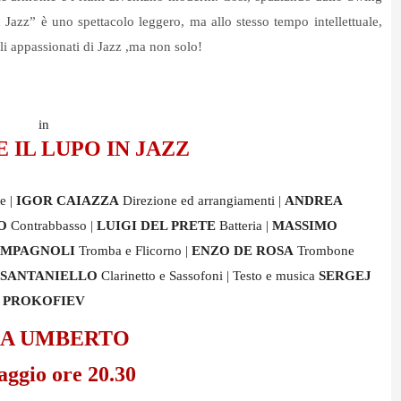
n Jazz” è uno spettacolo leggero, ma allo stesso tempo intellettuale,
i appassionati di Jazz ,ma non solo!
in
E IL LUPO IN JAZZ
e |
IGOR CAIAZZA
Direzione ed arrangiamenti |
ANDREA
NO
Contrabbasso |
LUIGI DEL PRETE
Batteria |
MASSIMO
AMPAGNOLI
Tromba e Flicorno |
ENZO DE ROSA
Trombone
 SANTANIELLO
Clarinetto e Sassofoni | Testo e musica
SERGEJ
PROKOFIEV
LA UMBERTO
aggio ore 20.30