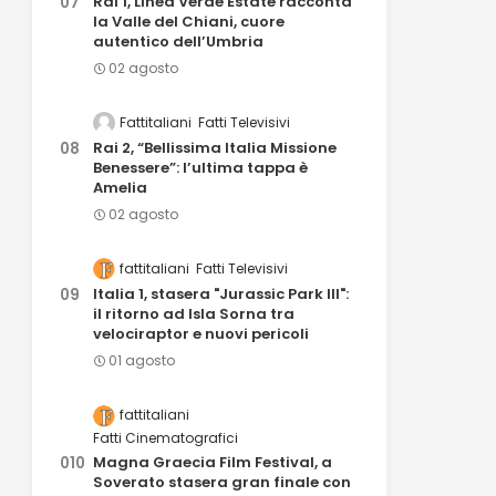
Rai 1, Linea Verde Estate racconta
la Valle del Chiani, cuore
autentico dell’Umbria
02 agosto
Fattitaliani
Fatti Televisivi
Rai 2, “Bellissima Italia Missione
Benessere”: l’ultima tappa è
Amelia
02 agosto
fattitaliani
Fatti Televisivi
Italia 1, stasera "Jurassic Park III":
il ritorno ad Isla Sorna tra
velociraptor e nuovi pericoli
01 agosto
fattitaliani
Fatti Cinematografici
Magna Graecia Film Festival, a
Soverato stasera gran finale con