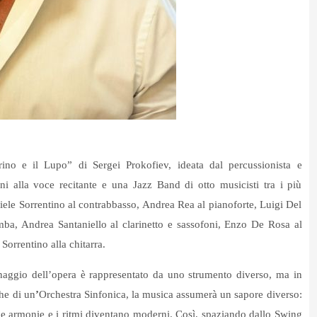
rino e il Lupo” di Sergei Prokofiev, ideata dal percussionista e
i alla voce recitante e una Jazz Band di otto musicisti tra i più
niele Sorrentino al contrabbasso, Andrea Rea al pianoforte, Luigi Del
omba, Andrea Santaniello al clarinetto e sassofoni, Enzo De Rosa al
orrentino alla chitarra.
naggio
dell’opera è rappresentato da uno strumento diverso, ma in
che di un
’
Orchestra Sinfonica, la musica assumerà un sapore diverso:
 ma le armonie e i ritmi diventano moderni. Così, spaziando dallo Swing