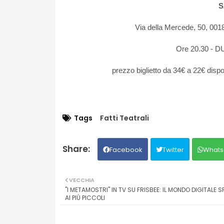
S
Via
della
Mercede
, 50, 00
Ore 20.30 - D
prezzo
biglietto
da 34€ a 22€
dispo
Tags
Fatti Teatrali
Facebook
Twitter
Whats
VECCHIA
"I METAMOSTRI" IN TV SU FRISBEE: IL MONDO DIGITALE 
AI PIÙ PICCOLI