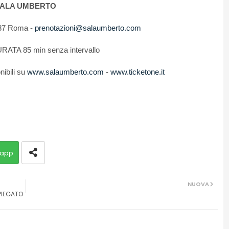
ALA
UMBERTO
187
Roma -
prenotazioni@salaumberto.com
URATA 85 min senza intervallo
nibili
su
www
.
salaumberto
.
com
-
www
.
ticketone
.
it
app
NUOVA
SPIEGATO