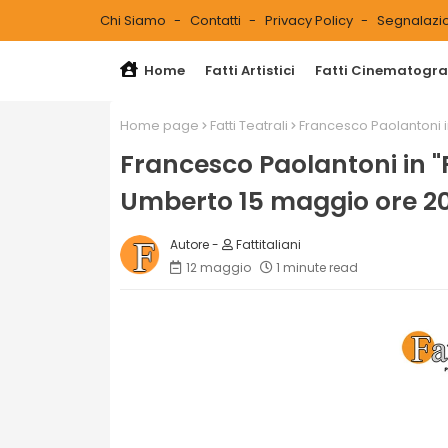
Chi Siamo
Contatti
Privacy Policy
Segnalazio
Home
Fatti Artistici
Fatti Cinematograf
Home page
Fatti Teatrali
Francesco Paolantoni in
Francesco Paolantoni in "Pi
Umberto 15 maggio ore 2
Fattitaliani
12 maggio
1 minute read