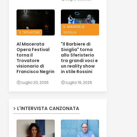
IL BARBIERE DI
IL TROVATORE
SIVIGLIA
Al Macerata
"Il Barbiere di
Opera Festival
Siviglia" torna
torna il
allo Sferisterio
Trovatore
tra grandi voci e
visionario di
un reality show
Francisco Negrin
in stile Rossini
Luglio 20, 2026
Luglio 19, 2026
L'INTERVISTA CANZONATA