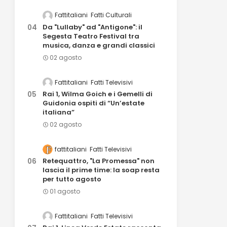
Fattitaliani
Fatti Culturali
Da "Lullaby" ad "Antigone": il
Segesta Teatro Festival tra
musica, danza e grandi classici
02 agosto
Fattitaliani
Fatti Televisivi
Rai 1, Wilma Goich e i Gemelli di
Guidonia ospiti di “Un’estate
italiana”
02 agosto
fattitaliani
Fatti Televisivi
Retequattro, "La Promessa" non
lascia il prime time: la soap resta
per tutto agosto
01 agosto
Fattitaliani
Fatti Televisivi