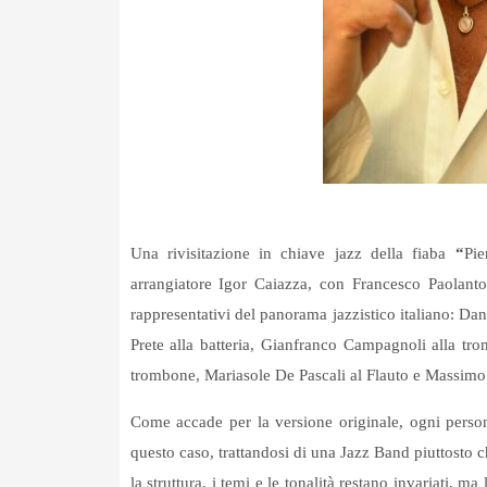
Una rivisitazione in chiave jazz della fiaba
“
Pie
arrangiatore Igor Caiazza, con Francesco Paolanton
rappresentativi del panorama jazzistico italiano: Da
Prete alla batteria, Gianfranco Campagnoli alla tr
trombone, Mariasole De Pascali al Flauto e Massimo S
Come accade per la versione originale, ogni perso
questo caso, trattandosi di una Jazz Band piuttosto 
la struttura, i temi e le tonalità restano invariati,